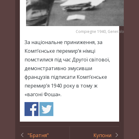
Compiegne 1940, Generaloberst Keit
За національне приниження, за
Комп’єнське перемир’я німці
помстилися під час Другої світової,
демонстративно змусивши
французів підписати Комп’єнське
перемир’я 1940 року в тому ж
«вагоні Фоша».
"Братня"
Купони