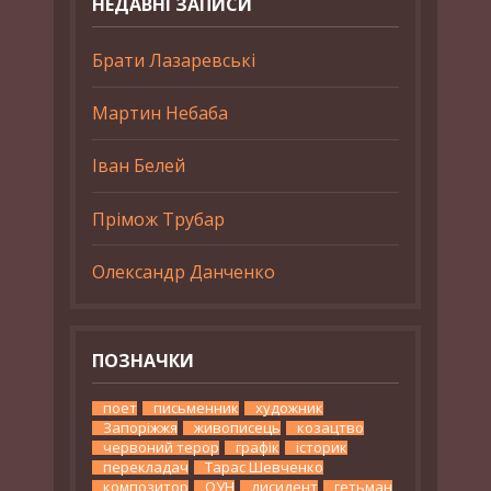
НЕДАВНІ ЗАПИСИ
Брати Лазаревські
Мартин Небаба
Іван Белей
Прімож Трубар
Олександр Данченко
ПОЗНАЧКИ
поет
письменник
художник
Запоріжжя
живописець
козацтво
червоний терор
графік
історик
перекладач
Тарас Шевченко
композитор
ОУН
дисидент
гетьман