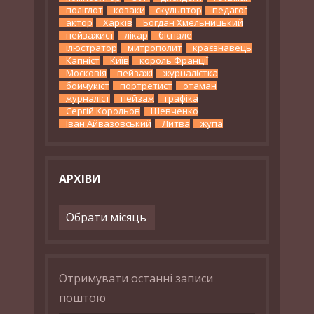
поліглот
козаки
скульптор
педагог
актор
Харків
Богдан Хмельницький
пейзажист
лікар
бієнале
ілюстратор
митрополит
краєзнавець
Капніст
Київ
король Франції
Московія
пейзажі
журналістка
бойчукіст
портретист
отаман
журналіст
пейзаж
графіка
Сергій Корольов
Шевченко
Іван Айвазовський
Литва
жупа
АРХІВИ
Архіви
Отримувати останні записи
поштою