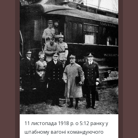
11 листопада 1918 р. о 5:12 ранку у
штабному вагоні командуючого