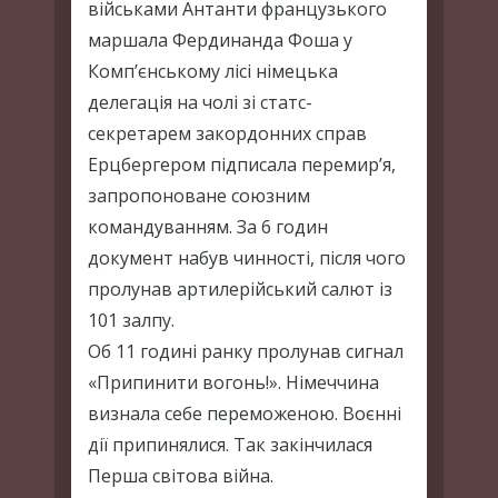
військами Антанти французького
маршала Фердинанда Фоша у
Комп’єнському лісі німецька
делегація на чолі зі статс-
секретарем закордонних справ
Ерцбергером підписала перемир’я,
запропоноване союзним
командуванням. За 6 годин
документ набув чинності, після чого
пролунав артилерійський салют із
101 залпу.
Об 11 годині ранку пролунав сигнал
«Припинити вогонь!». Німеччина
визнала себе переможеною. Воєнні
дії припинялися. Так закінчилася
Перша світова війна.