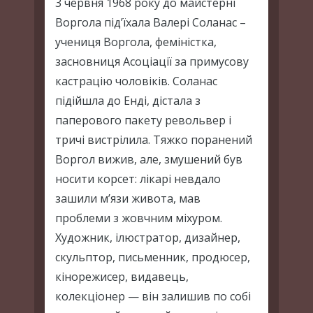
3 червня 1968 року до майстерні
Воргола під’їхала Валері Соланас –
учениця Воргола, феміністка,
засновниця Асоціації за примусову
кастрацію чоловіків. Соланас
підійшла до Енді, дістала з
паперового пакету револьвер і
тричі вистрілила. Тяжко поранений
Воргол вижив, але, змушений був
носити корсет: лікарі невдало
зашили м’язи живота, мав
проблеми з жовчним міхуром.
Художник, ілюстратор, дизайнер,
скульптор, письменник, продюсер,
кінорежисер, видавець,
колекціонер — він залишив по собі