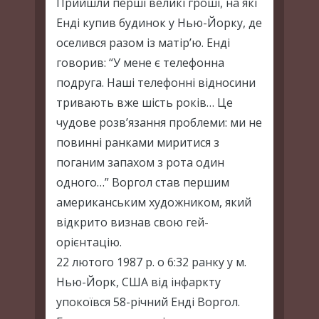
Прийшли перші великі гроші, на які
Енді купив будинок у Нью-Йорку, де
оселився разом із матір’ю. Енді
говорив: “У мене є телефонна
подруга. Наші телефонні відносини
тривають вже шість років… Це
чудове розв’язання проблеми: ми не
повинні ранками миритися з
поганим запахом з рота один
одного…” Воргол став першим
американським художником, який
відкрито визнав свою гей-
орієнтацію.
22 лютого 1987 р. о 6:32 ранку у м.
Нью-Йорк, США від інфаркту
упокоївся 58-річний Енді Воргол.