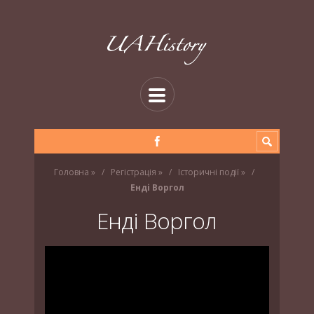
Головна
»
Регістрація
»
Історичні події
»
Енді Воргол
Енді Воргол