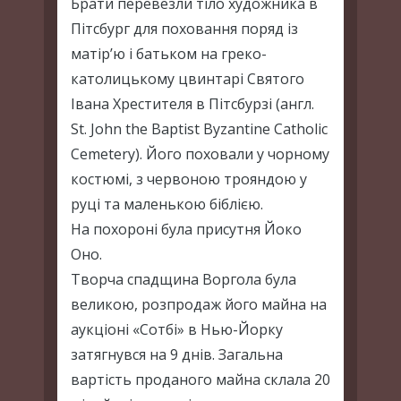
Брати перевезли тіло художника в
Пітсбург для поховання поряд із
матір’ю і батьком на греко-
католицькому цвинтарі Святого
Івана Хрестителя в Пітсбурзі (англ.
St. John the Baptist Byzantine Catholic
Cemetery). Його поховали у чорному
костюмі, з червоною трояндою у
руці та маленькою біблією.
На похороні була присутня Йоко
Оно.
Творча спадщина Воргола була
великою, розпродаж його майна на
аукціоні «Сотбі» в Нью-Йорку
затягнувся на 9 днів. Загальна
вартість проданого майна склала 20