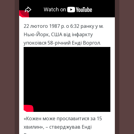
22 лютого 1987 р. о 6:32 ранку у м.
Нью-Йорк, США від інфаркту
упокоївся 58-річний Енді Воргол.
«Кожен може прославитися за 15
хвилин», – стверджував Енді