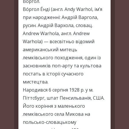
Воргол.
Во́ргол Е́нді (англ. Andy Warhol, ім’я
при народженні: Андрій Варгола,
русин. Андрій Вархола, словац.
Andrew Warhola, англ. Andrew
Warhola) — всесвітньо відомий
американський митець
лемківського походження, один із
засновників поп-арту та культова
постать в історії сучасного
мистецтва.
Народився 6 серпня 1928 р. у м.
Піттсбург, штат Пенсильванія, США.
Його коріння з маленького
лемківського села Микова на
польсько-словацькому