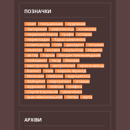
ПОЗНАЧКИ
поет
письменник
художник
Запоріжжя
живописець
козацтво
червоний терор
графік
історик
перекладач
Тарас Шевченко
композитор
ОУН
дисидент
гетьман
поліглот
козаки
скульптор
педагог
актор
Харків
Богдан Хмельницький
пейзажист
лікар
бієнале
ілюстратор
митрополит
краєзнавець
Капніст
Київ
король Франції
Московія
пейзажі
журналістка
бойчукіст
портретист
отаман
журналіст
пейзаж
графіка
Сергій Корольов
Шевченко
Іван Айвазовський
Литва
жупа
АРХІВИ