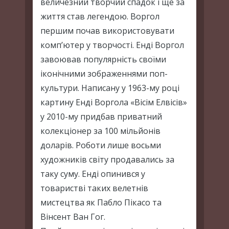
величезний творчий спадок і ще за
життя став легендою. Воргол
першим почав використовувати
комп’ютер у творчості. Енді Воргол
завоював популярність своїми
іконічними зображеннями поп-
культури. Написану у 1963-му році
картину Енді Воргола «Вісім Елвісів»
у 2010-му придбав приватний
колекціонер за 100 мільйонів
доларів. Роботи лише восьми
художників світу продавались за
таку суму. Енді опинився у
товаристві таких велетнів
мистецтва як Пабло Пікасо та
Вінсент Ван Гог.