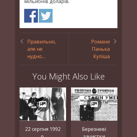
мільйонів доларів.
Правильно,
Романи
але не
Панька
нудно…
Куліша
You Might Also Like
22 серпня 1992
Березневі
р.
зачистки