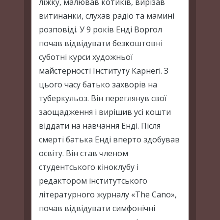
ліжку, малював котиків, вирізав
витинанки, слухав радіо та мамині
розповіді. У 9 років Енді Воргол
почав відвідувати безкоштовні
суботні курси художньої
майстерності Інституту Карнегі. З
цього часу батько захворів на
туберкульоз. Він переглянув свої
заощадження і вирішив усі кошти
віддати на навчання Енді. Після
смерті батька Енді вперто здобував
освіту. Він став членом
студентського кіноклубу і
редактором інститутського
літературного журналу «The Cano»,
почав відвідувати симфонічні