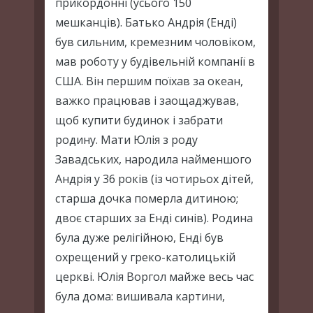
прикордонні (усього 150
мешканців). Батько Андрія (Енді)
був сильним, кремезним чоловіком,
мав роботу у будівельній компанії в
США. Він першим поїхав за океан,
важко працював і заощаджував,
щоб купити будинок і забрати
родину. Мати Юлія з роду
Завадських, народила найменшого
Андрія у 36 років (із чотирьох дітей,
старша дочка померла дитиною;
двоє старших за Енді синів). Родина
була дуже релігійною, Енді був
охрещений у греко-католицькій
церкві. Юлія Воргол майже весь час
була дома: вишивала картини,