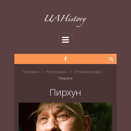
Головна
»
Регістрація
»
Історичні події
»
Пирхун
Пирхун