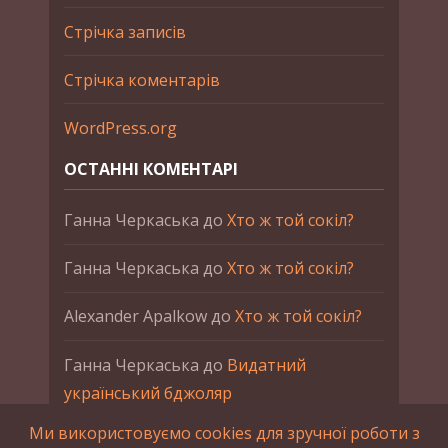
Стрічка записів
Стрічка коментарів
WordPress.org
ОСТАННІ КОМЕНТАРІ
Ганна Черкаська
до
Хто ж той сокіл?
Ганна Черкаська
до
Хто ж той сокіл?
Alexander Apalkow
до
Хто ж той сокіл?
Ганна Черкаська
до
Видатний
український бджоляр
Ми використовуємо cookies для зручної роботи з
Ганна Черкаська
до
Петро Франко