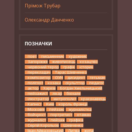
Прімож Трубар
Олександр Данченко
ПОЗНАЧКИ
поет
письменник
художник
Запоріжжя
живописець
козацтво
червоний терор
графік
історик
перекладач
Тарас Шевченко
композитор
ОУН
дисидент
гетьман
поліглот
козаки
скульптор
педагог
актор
Харків
Богдан Хмельницький
пейзажист
лікар
бієнале
ілюстратор
митрополит
краєзнавець
Капніст
Київ
король Франції
Московія
пейзажі
журналістка
бойчукіст
портретист
отаман
журналіст
пейзаж
графіка
Сергій Корольов
Шевченко
Іван Айвазовський
Литва
жупа