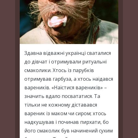
Здавна відважні українці сваталися
до дівчат і отримували ритуальні
смаколики. Хтось із парубків
отримував гарбуза, а хтось наїдався
вареників. «Наїстися вареників» –
значить вдало посвататися. Та
тільки не кожному діставався
вареник із маком чи сиром; хтось
надкушував і починав пирхати, бо
його смаколик був начинений сухим