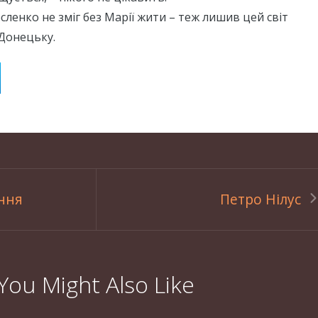
ленко не зміг без Марії жити – теж лишив цей світ
 Донецьку.
ння
Петро Нілус
You Might Also Like