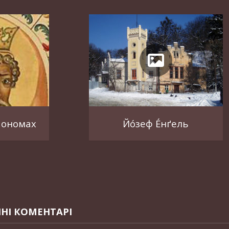
Мономах
Йо́зеф Е́нґель
НІ КОМЕНТАРІ