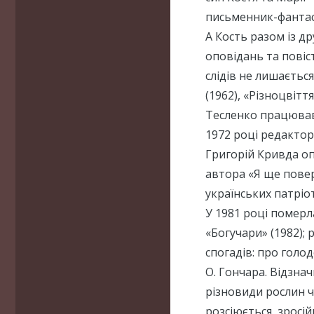
письменник-фантас
А Кость разом із 
оповідань та повіс
слідів не лишається
(1962), «Різноцвіття
Тесленко працював
1972 році редакто
Григорій Кривда о
автора «Я ще повер
українських патріо
У 1981 році померл
«Богучари» (1982);
спогадів: про голо
О. Гончара. Відзна
різновиди рослин ч
розсіюється, зросій