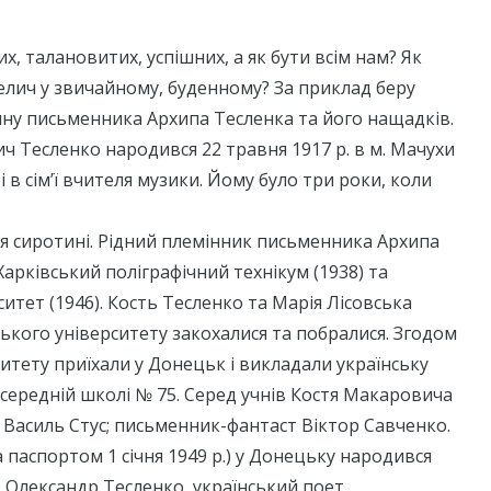
х, талановитих, успішних, а як бути всім нам? Як
елич у звичайному, буденному? За приклад беру
ну письменника Архипа Тесленка та його нащадків.
 Тесленко народився 22 травня 1917 р. в м. Мачухи
 в сім’ї вчителя музики. Йому було три роки, коли
я сиротині. Рідний племінник письменника Архипа
Харківський поліграфічний технікум (1938) та
ситет (1946). Кость Тесленко та Марія Лісовська
ького університету закохалися та побралися. Згодом
итету приїхали у Донецьк і викладали українську
в середній школі № 75. Серед учнів Костя Макаровича
 Василь Стус; письменник-фантаст Віктор Савченко.
за паспортом 1 січня 1949 р.) у Донецьку народився
– Олександр Тесленко, український поет,