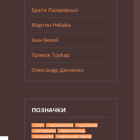
Брати Лазаревські
Мартин Небаба
Іван Белей
Прімож Трубар
Олександр Данченко
ПОЗНАЧКИ
поет
письменник
художник
Запоріжжя
живописець
козацтво
червоний терор