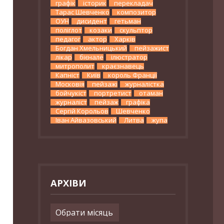
графік
історик
перекладач
Тарас Шевченко
композитор
ОУН
дисидент
гетьман
поліглот
козаки
скульптор
педагог
актор
Харків
Богдан Хмельницький
пейзажист
лікар
бієнале
ілюстратор
митрополит
краєзнавець
Капніст
Київ
король Франції
Московія
пейзажі
журналістка
бойчукіст
портретист
отаман
журналіст
пейзаж
графіка
Сергій Корольов
Шевченко
Іван Айвазовський
Литва
жупа
АРХІВИ
Архіви