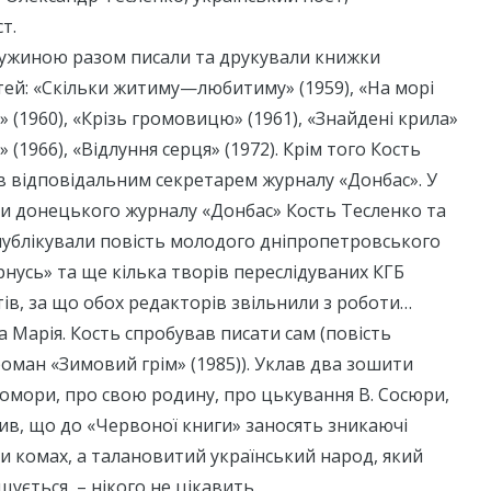
т.
дружиною разом писали та друкували книжки
тей: «Скільки житиму—любитиму» (1959), «На морі
» (1960), «Крізь громовицю» (1961), «Знайдені крила»
» (1966), «Відлуння серця» (1972). Крім того Кость
 відповідальним секретарем журналу «Донбас». У
ри донецького журналу «Донбас» Кость Тесленко та
публікували повість молодого дніпропетровського
нусь» та ще кілька творів переслідуваних КГБ
тів, за що обох редакторів звільнили з роботи…
а Марія. Кость спробував писати сам (повість
 роман «Зимовий грім» (1985)). Уклав два зошити
домори, про свою родину, про цькування В. Сосюри,
чив, що до «Червоної книги» заносять зникаючі
и комах, а талановитий український народ, який
щується, – нікого не цікавить.