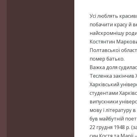
Усі люблять красиви
побачити красу й в
найскромнішу роди
Костянтин Маркович
Полтавської області
помер батько.
Важка доля судилас
Тесленка закінчив 
Харківський універ
студентами Харківс
випускники універс
мову і літературу 
був майбутній поет
22 грудня 1948 р. (
син Костя та Марії 