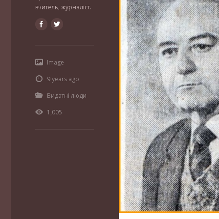
вчитель, журналіст.
Image
9 years ago
Видатні люди
1,005