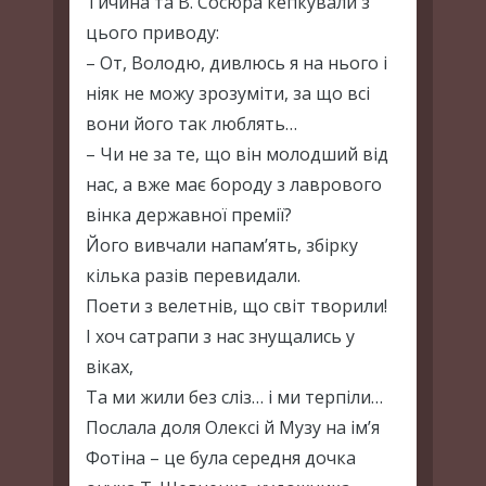
Тичина та В. Сосюра кепкували з
цього приводу:
– От, Володю, дивлюсь я на нього і
ніяк не можу зрозуміти, за що всі
вони його так люблять…
– Чи не за те, що він молодший від
нас, а вже має бороду з лаврового
вінка державної премії?
Його вивчали напам’ять, збірку
кілька разів перевидали.
Поети з велетнів, що світ творили!
І хоч сатрапи з нас знущались у
віках,
Та ми жили без сліз… і ми терпіли…
Послала доля Олексі й Музу на ім’я
Фотіна – це була середня дочка