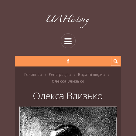
Головна
»
Регістрація
»
Видатні люди
»
Олекса Влизько
Олекса Влизько