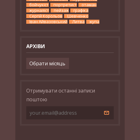
бойчукіст
портретист
отаман
журналіст
пейзаж
графіка
Сергій Корольов
Шевченко
Іван Айвазовський
Литва
жупа
АРХІВИ
Архіви
Отримувати останні записи
поштою