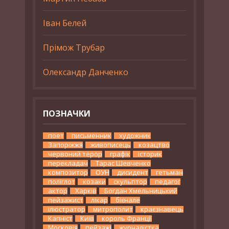
Іван Белей
Прімож Трубар
Олександр Данченко
ПОЗНАЧКИ
поет
письменник
художник
Запоріжжя
живописець
козацтво
червоний терор
графік
історик
перекладач
Тарас Шевченко
композитор
ОУН
дисидент
гетьман
поліглот
козаки
скульптор
педагог
актор
Харків
Богдан Хмельницький
пейзажист
лікар
бієнале
ілюстратор
митрополит
краєзнавець
Капніст
Київ
король Франції
Московія
пейзажі
журналістка