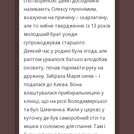
спотвореною. Деякі дослідники
називають Олексу глухонімим,
вказуючи на причину – скарлатину,
але то хибне твердження. Із 13 років
молодший брат усюди
супроводжував старшого.
Деякий час у родині була згода, але
раптом урвалося: батько вподобав
оковиту, почав піднімати руку на
дружину. Забрала Марія синів – і
подалася до Києва. Вона
влаштувалася прибиральницею у
клініці, що на розі Володимирської
та бул. Шевченка. Жили у церкві; у
куточку де був саморобний стіл та
мішки з соломою для спання. Там і