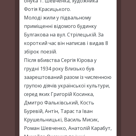
онука Т. Шевченка, художника
Фотія Красицького.
Молоді жили у підвальному
приміщенні відомого будинку
Булгакова на вул. Стрілецькій. За
короткий час він написав і видав 8
збірок поезій.
Після вбивства Сергія Кірова у
грудні 1934 року Влизько був
заарештований разом із численною
групою діячів української культури,
серед яких Григорій Косинка,
Дмитро Фальківський, Кость
Буревій, Антін, Тарас та Іван
Крушельницькі, Василь Мисик,
Роман Шевченко, Анатолій Карабут,