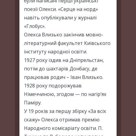
були написані перші українські
поезії Олекси. «Серце на норд»
навіть опублікували у журналі
«Глобус».
Олекса Влизько закінчив мовно-
літературний факультет Київського
інституту народної освіти.
1927 року їздив на Дніпрельстан,
потім до шахтарів Донбасу, де
працював родич – Іван Влизько.
1928 року подорожував
Німеччиною, згодом — по нагір’ях
Паміру.
У 19 років за першу збірку «За всіх
скажу» Олекса отримав премію
Народного комісаріату освіти. П.