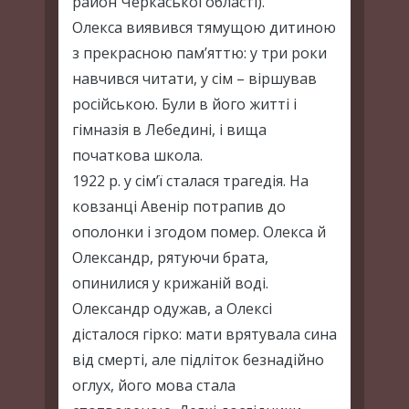
район Черкаської області).
Олекса виявився тямущою дитиною
з прекрасною пам’яттю: у три роки
навчився читати, у сім – віршував
російською. Були в його житті і
гімназія в Лебедині, і вища
початкова школа.
1922 р. у сім’ї сталася трагедія. На
ковзанці Авенір потрапив до
ополонки і згодом помер. Олекса й
Олександр, рятуючи брата,
опинилися у крижаній воді.
Олександр одужав, а Олексі
дісталося гірко: мати врятувала сина
від смерті, але підліток безнадійно
оглух, його мова стала