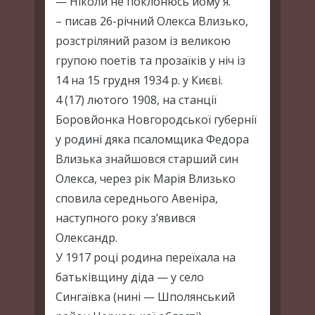
— Ніколи не поклонюсь йому я.
– писав 26-річний Олекса Влизько,
розстріляний разом із великою
групою поетів та прозаїків у ніч із
14 на 15 грудня 1934 р. у Києві.
4 (17) лютого 1908, на станції
Боровйонка Новгородської губернії
у родині дяка псаломщика Федора
Влизька знайшовся старший син
Олекса, через рік Марія Влизько
сповила середнього Авеніра,
наступного року з’явився
Олександр.
У 1917 році родина переїхала на
батьківщину діда — у село
Сингаївка (нині — Шполянський