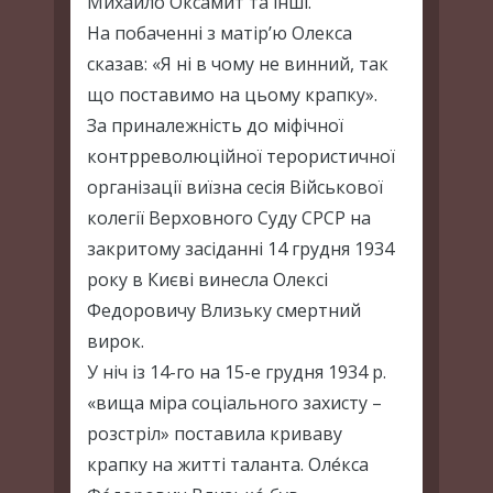
Михайло Оксамит та інші.
На побаченні з матір’ю Олекса
сказав: «Я ні в чому не винний, так
що поставимо на цьому крапку».
За приналежність до міфічної
контрреволюційної терористичної
організації виїзна сесія Військової
колегії Верховного Суду СРСР на
закритому засіданні 14 грудня 1934
року в Києві винесла Олексі
Федоровичу Влизьку смертний
вирок.
У ніч із 14-го на 15-е грудня 1934 р.
«вища міра соціального захисту –
розстріл» поставила криваву
крапку на житті таланта. Оле́кса