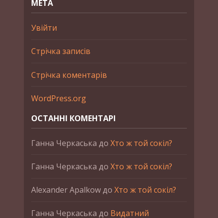
МЕТА
Увійти
Стрічка записів
Стрічка коментарів
WordPress.org
ОСТАННІ КОМЕНТАРІ
Ганна Черкаська
до
Хто ж той сокіл?
Ганна Черкаська
до
Хто ж той сокіл?
Alexander Apalkow
до
Хто ж той сокіл?
Ганна Черкаська
до
Видатний