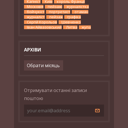
Капніст
Київ
король Франції
Московія
пейзажі
журналістка
бойчукіст
портретист
отаман
журналіст
пейзаж
графіка
Сергій Корольов
Шевченко
Іван Айвазовський
Литва
жупа
АРХІВИ
Архіви
Отримувати останні записи
поштою