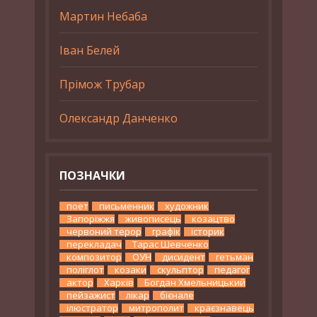
Мартин Небаба
Іван Белей
Прімож Трубар
Олександр Данченко
ПОЗНАЧКИ
поет
письменник
художник
Запоріжжя
живописець
козацтво
червоний терор
графік
історик
перекладач
Тарас Шевченко
композитор
ОУН
дисидент
гетьман
поліглот
козаки
скульптор
педагог
актор
Харків
Богдан Хмельницький
пейзажист
лікар
бієнале
ілюстратор
митрополит
краєзнавець