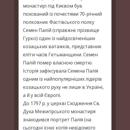
монастирі під Києвом був
похований із почестями 70-річний
полковник Фастівського полку
Семен Палій (справжнє прізвище
Гурко) один із найдосвіченіших
козацьких ватажків, представник
еліти часів Гетьманщини. Семен
Палій помер власною смертю.
Історія зафіксувала Семена Палія
одним із найпопулярніших лідерів
козацького руху не лише в Україні,
а й у всій Європі.
До 1797 р. у церкві Сходження Св.
Духа Межигірського монастиря
знаходився портрет Палія (на
сьогодні існує копія невідомого