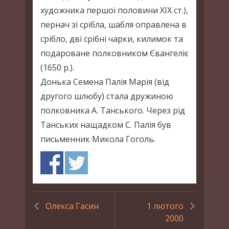
художника першої половини XIX ст.),
пернач зі срібла, шабля оправлена в
срібло, дві срібні чарки, килимок та
подароване полковником Євангеліє
(1650 р.).
Донька Семена Палія Марія (від
другого шлюбу) стала дружиною
полковника А. Танського. Через рід
Танських нащадком С. Палія був
письменник Микола Гоголь.
Олекса Гасин
1 лютого
2000