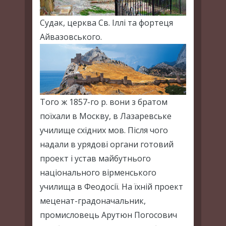
Судак, церква Св. Іллі та фортеця
Айвазовського.
Того ж 1857-го р. вони з братом
поїхали в Москву, в Лазаревське
училище східних мов. Після чого
надали в урядові органи готовий
проект і устав майбутнього
національного вірменського
училища в Феодосії. На їхній проект
меценат-градоначальник,
промисловець Арутюн Погосович