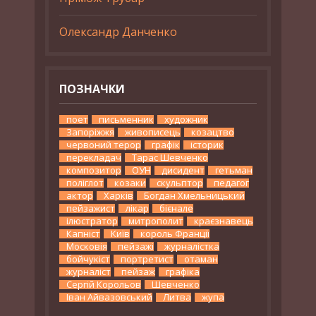
Олександр Данченко
ПОЗНАЧКИ
поет
письменник
художник
Запоріжжя
живописець
козацтво
червоний терор
графік
історик
перекладач
Тарас Шевченко
композитор
ОУН
дисидент
гетьман
поліглот
козаки
скульптор
педагог
актор
Харків
Богдан Хмельницький
пейзажист
лікар
бієнале
ілюстратор
митрополит
краєзнавець
Капніст
Київ
король Франції
Московія
пейзажі
журналістка
бойчукіст
портретист
отаман
журналіст
пейзаж
графіка
Сергій Корольов
Шевченко
Іван Айвазовський
Литва
жупа