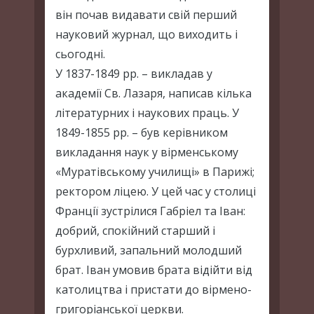
він почав видавати свій перший
науковий журнал, що виходить і
сьогодні.
У 1837-1849 рр. – викладав у
академії Св. Лазаря, написав кілька
літературних і наукових праць. У
1849-1855 рр. – був керівником
викладання наук у вірменському
«Муратівському училищі» в Парижі;
ректором ліцею. У цей час у столиці
Франції зустрілися Габріел та Іван:
добрий, спокійний старший і
бурхливий, запальний молодший
брат. Іван умовив брата відійти від
католицтва і пристати до вірмено-
григоріанської церкви.