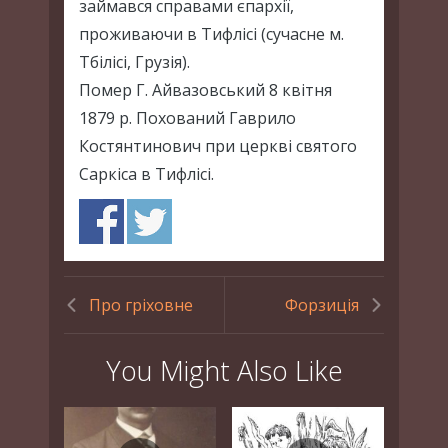
займався справами єпархії,
проживаючи в Тифлісі (сучасне м.
Тбілісі, Грузія).
Помер Г. Айвазовський 8 квітня
1879 р. Похований Гаврило
Костянтинович при церкві святого
Саркіса в Тифлісі.
Про гріховне
Форзиція
You Might Also Like