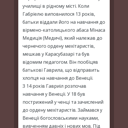
училищі в рідному місті. Коли
Габріелю виповнилося 13 років,
батьки віддали його на навчання до
вірмено-католицького абаса Мінаса
Медиція (Медичі), який належав до
чернечого ордену мехітаристів,
мешкав у Карасубазарі та був
відомим педагогом. Він пообіцяв
батькові Гаврила, що відправить
хлопця на навчання до Венеції.
З 14 років Гавриїл розпочав
навчання у Венеції. У 18 був
пострижений у ченці та зачислений
до ордену мехітаристів. Займався у
Венеції богословськими науками,
вивченням давніх і нових мов. Під