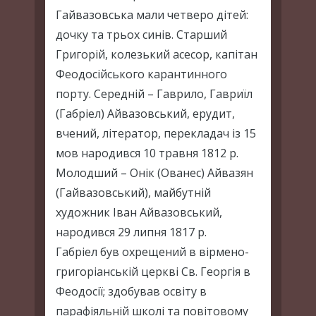
Гайвазовська мали четверо дітей:
дочку та трьох синів. Старший
Григорій, колезький асесор, капітан
Феодосійського карантинного
порту. Середній – Гаврило, Гавриїл
(Габріел) Айвазовський, ерудит,
вчений, літератор, перекладач із 15
мов народився 10 травня 1812 р.
Молодший – Онік (Ованес) Айвазян
(Гайвазовський), майбутній
художник Іван Айвазовський,
народився 29 липня 1817 р.
Габріел був охрещений в вірмено-
григоріанській церкві Св. Георгія в
Феодосії; здобував освіту в
парафіяльній школі та повітовому