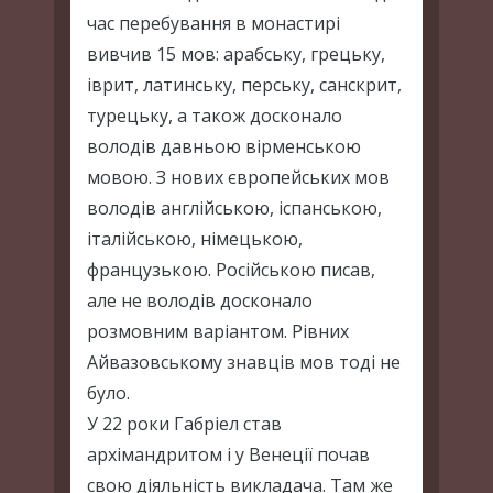
час перебування в монастирі
вивчив 15 мов: арабську, грецьку,
іврит, латинську, перську, санскрит,
турецьку, а також досконало
володів давньою вірменською
мовою. З нових європейських мов
володів англійською, іспанською,
італійською, німецькою,
французькою. Російською писав,
але не володів досконало
розмовним варіантом. Рівних
Айвазовському знавців мов тоді не
було.
У 22 роки Габріел став
архімандритом і у Венеції почав
свою діяльність викладача. Там же