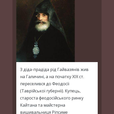
З діда-прадіда рід Гайвазянів жив
на Галичині, а на початку ХІХ ст.
переселився до Феодосії
(Таврійської губернії). Купець,
староста феодосійського ринку
Кайтана та майстерна
вишивальниця Ріпсиме