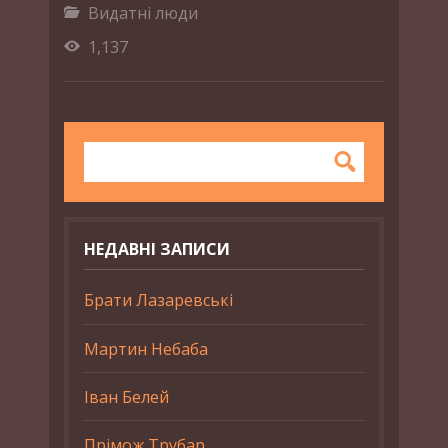
Видатні люди
1,137
НЕДАВНІ ЗАПИСИ
Брати Лазаревські
Мартин Небаба
Іван Белей
Прімож Трубар