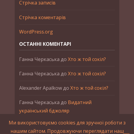
Стрічка записів
Стрічка коментарів
WordPress.org
ОСТАННІ КОМЕНТАРІ
Ганна Черкаська
до
Хто ж той сокіл?
Ганна Черкаська
до
Хто ж той сокіл?
Alexander Apalkow
до
Хто ж той сокіл?
Ганна Черкаська
до
Видатний
український бджоляр
Ми використовуємо cookies для зручної роботи з
Ганна Черкаська
до
Петро Франко
нашим сайтом. Продовжуючи переглядати наш