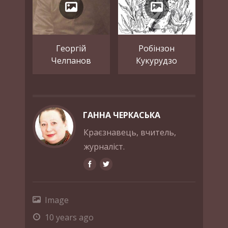
Георгій
Робінзон
Челпанов
Кукурудзо
ГАННА ЧЕРКАСЬКА
Краєзнавець, вчитель,
журналіст.
Image
10 years ago