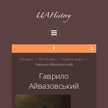
Головна
»
Регістрація
»
Видатні люди
»
Гаврило Айвазовський
Гаврило
Айвазовський