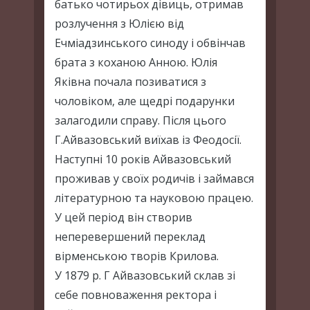
батько чотирьох дівиць, отримав
розлучення з Юлією від
Ечміадзинського синоду і обвінчав
брата з коханою Анною. Юлія
Яківна почала позиватися з
чоловіком, але щедрі подарунки
залагодили справу. Після цього
Г.Айвазовський виїхав із Феодосії.
Наступні 10 років Айвазовський
проживав у своїх родичів і займався
літературною та науковою працею.
У цей період він створив
неперевершений переклад
вірменською творів Крилова.
У 1879 р. Г Айвазовський склав зі
себе повноваження ректора і