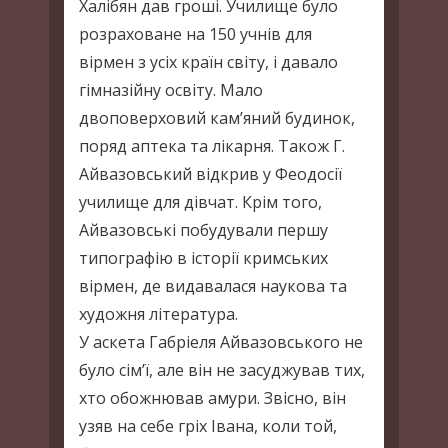
Халібян дав гроші. Училище було
розраховане на 150 учнів для
вірмен з усіх країн світу, і давало
гімназійну освіту. Мало
двоповерховий кам’яний будинок,
поряд аптека та лікарня. Також Г.
Айвазовський відкрив у Феодосії
училище для дівчат. Крім того,
Айвазовські побудували першу
типографію в історії кримських
вірмен, де видавалася наукова та
художня література.
У аскета Габріеля Айвазовського не
було сім’ї, але він не засуджував тих,
хто обожнював амури. Звісно, він
узяв на себе гріх Івана, коли той,