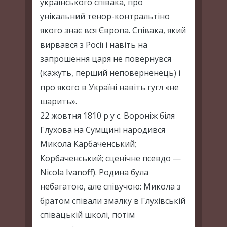
українського співака, про
унікальний тенор-контральтіно
якого знає вся Європа. Співака, який
вирвався з Росії і навіть на
запрошення царя не повернувся
(кажуть, перший неповерненець) і
про якого в Україні навіть гугл «не
шарить».
22 жовтня 1810 р у с. Вороніж біля
Глухова на Сумщині народився
Микола Карбаченський;
Корбаченський; сценічне псевдо —
Nicola Ivanoff). Родина була
небагатою, але співучою: Микола з
братом співали змалку в Глухівській
співацькій школі, потім