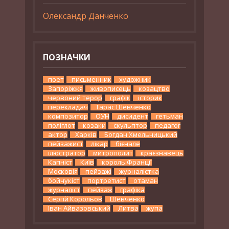
Олександр Данченко
ПОЗНАЧКИ
поет
письменник
художник
Запоріжжя
живописець
козацтво
червоний терор
графік
історик
перекладач
Тарас Шевченко
композитор
ОУН
дисидент
гетьман
поліглот
козаки
скульптор
педагог
актор
Харків
Богдан Хмельницький
пейзажист
лікар
бієнале
ілюстратор
митрополит
краєзнавець
Капніст
Київ
король Франції
Московія
пейзажі
журналістка
бойчукіст
портретист
отаман
журналіст
пейзаж
графіка
Сергій Корольов
Шевченко
Іван Айвазовський
Литва
жупа