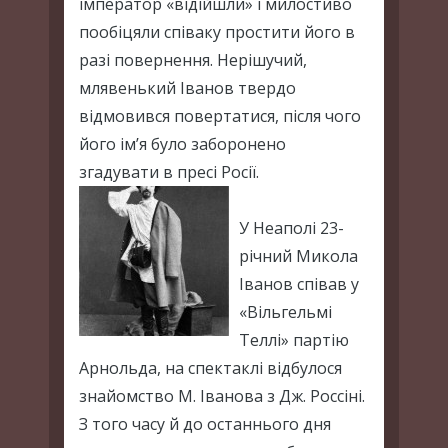
імператор «відійшли» і милостиво
пообіцяли співаку простити його в
разі повернення. Нерішучий,
млявенький Іванов твердо
відмовився повертатися, після чого
його ім’я було заборонено
згадувати в пресі Росії.
У Неаполі 23-
річний Микола
Іванов співав у
«Вільгельмі
Теллі» партію
Арнольда, на спектаклі відбулося
знайомство М. Іванова з Дж. Россіні.
З того часу й до останнього дня