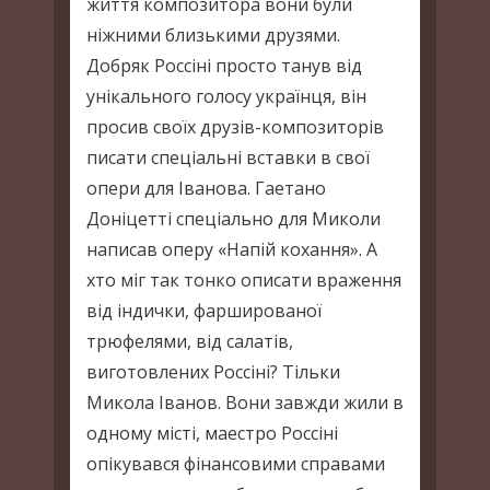
життя композитора вони були
ніжними близькими друзями.
Добряк Россіні просто танув від
унікального голосу українця, він
просив своїх друзів-композиторів
писати спеціальні вставки в свої
опери для Іванова. Гаетано
Доніцетті спеціально для Миколи
написав оперу «Напій кохання». А
хто міг так тонко описати враження
від індички, фаршированої
трюфелями, від салатів,
виготовлених Россіні? Тільки
Микола Іванов. Вони завжди жили в
одному місті, маестро Россіні
опікувався фінансовими справами