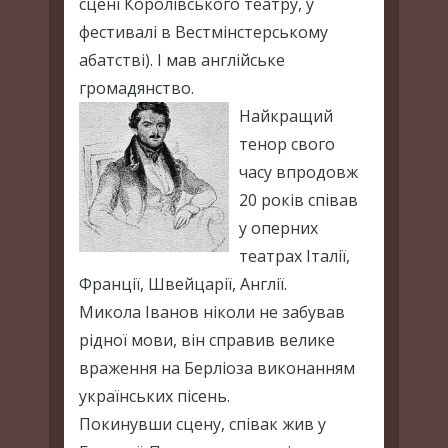
сцені Королівського театру, у
фестивалі в Вестмінстерському
абатстві). І мав англійське
громадянство.
Найкращий
тенор свого
часу впродовж
20 років співав
у оперних
театрах Італії,
Франції, Швейцарії, Англії.
Микола Іванов ніколи не забував
рідної мови, він справив велике
враження на Берліоза виконанням
українських пісень.
Покинувши сцену, співак жив у