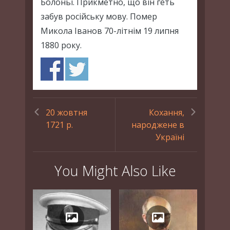
Болоньї. Прикметно, що він геть
забув російську мову. Помер
Микола Іванов 70-літнім 19 липня
1880 року.
20 жовтня
Кохання,
1721 р.
народжене в
Україні
You Might Also Like