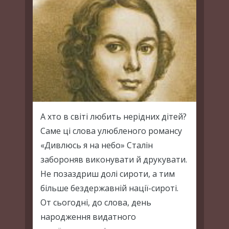
А хто в світі любить нерідних дітей?
Саме ці слова улюбленого романсу
«Дивлюсь я на небо» Сталін
забороняв виконувати й друкувати.
Не позаздриш долі сироти, а тим
більше бездержавній нації-сироті.
От сьогодні, до слова, день
народження видатного