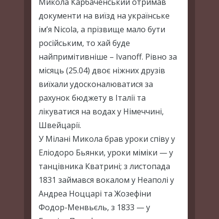
Микола Карбаченський отримав
документи на виїзд на українське
ім’я Nicola, а прізвище мало бути
російським, то хай буде
найпримітивніше – Ivanoff. Рівно за
місяць (25.04) двоє ніжних друзів
виїхали удосконалюватися за
рахунок бюджету в Італії та
лікуватися на водах у Німеччині,
Швейцарії.
У Мілані Микола брав уроки співу у
Еліодоро Бьянки, уроки міміки — у
танцівника Кватрині; з листопада
1831 займався вокалом у Неаполі у
Андреа Ноццарі та Жозефіни
Фодор-Менвьєль, з 1833 — у