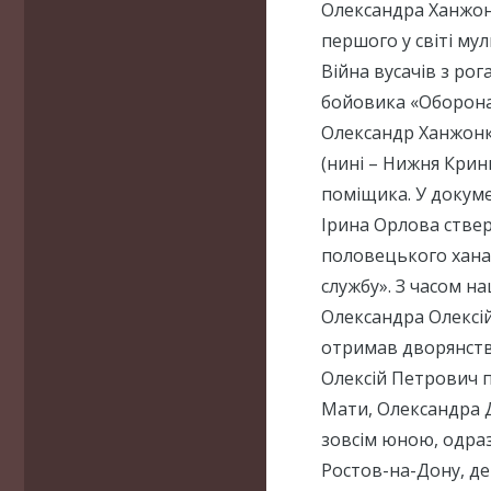
Олександра Ханжонк
першого у світі му
Війна вусачів з ро
бойовика «Оборона
Олександр Ханжонко
(нині – Нижня Кринк
поміщика. У докум
Ірина Орлова стверд
половецького хана
службу». З часом н
Олександра Олексі
отримав дворянство
Олексій Петрович п
Мати, Олександра 
зовсім юною, одразу 
Ростов-на-Дону, де