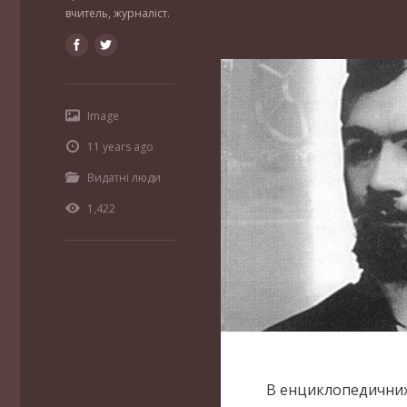
вчитель, журналіст.
Image
11 years ago
Видатні люди
1,422
В енциклопедичних 