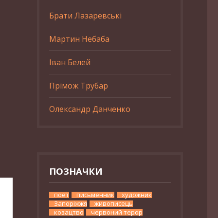
Брати Лазаревські
Мартин Небаба
Іван Белей
Прімож Трубар
Олександр Данченко
ПОЗНАЧКИ
поет
письменник
художник
Запоріжжя
живописець
козацтво
червоний терор