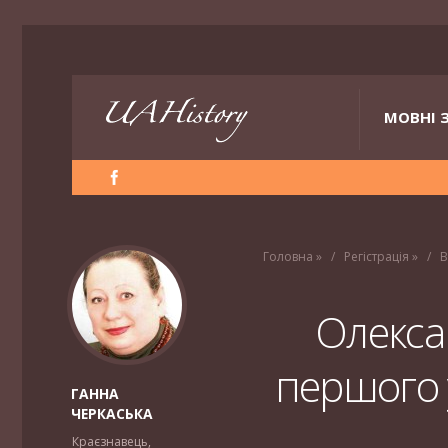
МОВНІ 
Головна
»
Регістрація
»
В
Олекса
першого 
ГАННА
ЧЕРКАСЬКА
Краєзнавець,