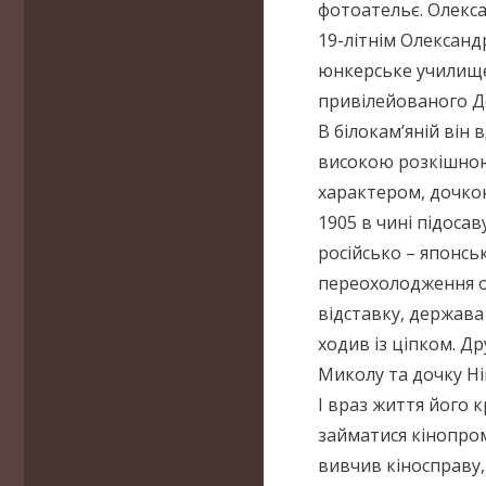
фотоательє. Олексан
19-літнім Олексан
юнкерське училище
привілейованого До
В білокам’яній він
високою розкішною
характером, дочко
1905 в чині підосав
російсько – японськ
переохолодження о
відставку, держава
ходив із ціпком. Д
Миколу та дочку Ні
І враз життя його к
займатися кінопром
вивчив кіносправу,