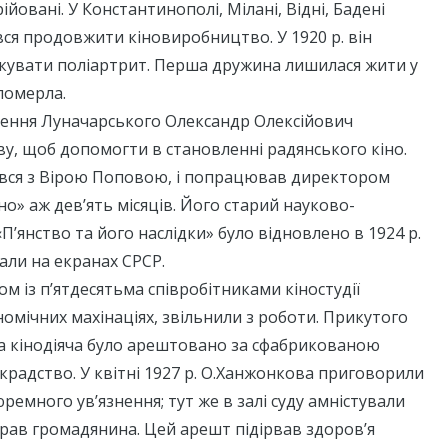
йовані. У Константинополі, Мілані, Відні, Бадені
ся продовжити кіновиробництво. У 1920 р. він
ікувати поліартрит. Перша дружина лишилася жити у
 померла.
шення Луначарського Олександр Олексійович
у, щоб допомогти в становленні радянського кіно.
ся з Вірою Поповою, і попрацював директором
о» аж дев’ять місяців. Його старий науково-
П’янство та його наслідки» було відновлено в 1924 р.
али на екранах СРСР.
зом із п’ятдесятьма співробітниками кіностудії
омічних махінаціях, звільнили з роботи. Прикутого
ка кінодіяча було арештовано за сфабрикованою
радство. У квітні 1927 р. О.Ханжонкова приговорили
ремного ув’язнення; тут же в залі суду амністували
прав громадянина. Цей арешт підірвав здоров’я