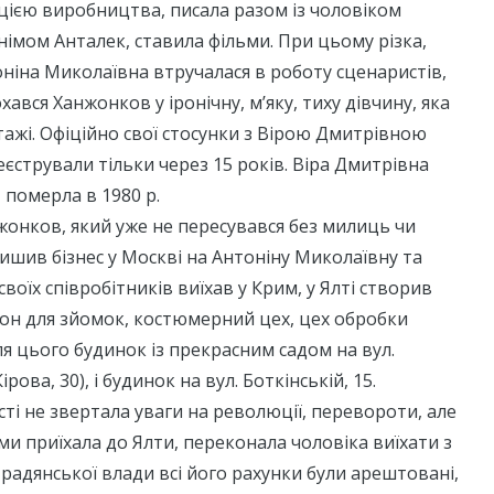
цією виробництва, писала разом із чоловіком
онімом Анталек, ставила фільми. При цьому різка,
ніна Миколаївна втручалася в роботу сценаристів,
охався Ханжонков у іронічну, м’яку, тиху дівчину, яка
жі. Офіційно свої стосунки з Вірою Дмитрівною
стрували тільки через 15 років. Віра Дмитрівна
 померла в 1980 р.
жонков, який уже не пересувався без милиць чи
лишив бізнес у Москві на Антоніну Миколаївну та
своїх співробітників виїхав у Крим, у Ялті створив
йон для зйомок, костюмерний цех, цех обробки
ля цього будинок із прекрасним садом на вул.
Кірова, 30), і будинок на вул. Боткінській, 15.
сті не звертала уваги на революції, перевороти, але
ьми приїхала до Ялти, переконала чоловіка виїхати з
 радянської влади всі його рахунки були арештовані,