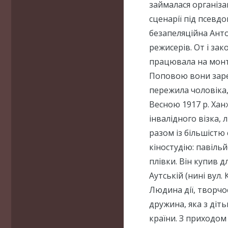
займалася організа
сценарії під псевд
безапеляційна Анто
режисерів. От і зак
працювала на монта
Поповою вони зареє
пережила чоловіка,
Весною 1917 р. Хан
інвалідного візка, 
разом із більшістю 
кіностудію: павіль
плівки. Він купив д
Аутській (нині вул. 
Людина дії, творчо
дружина, яка з діт
країни. З приходом