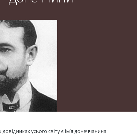
довідниках усього світу є ім’я донеччанина