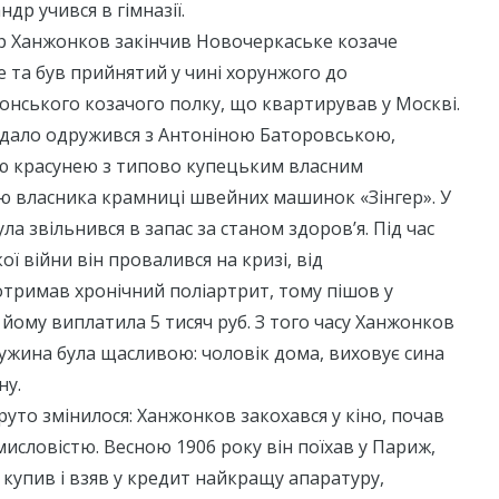
др учився в гімназії.
др Ханжонков закінчив Новочеркаське козаче
 та був прийнятий у чині хорунжого до
нського козачого полку, що квартирував у Москві.
 вдало одружився з Антоніною Баторовською,
 красунею з типово купецьким власним
ю власника крамниці швейних машинок «Зінгер». У
ула звільнився в запас за станом здоров’я. Під час
ої війни він провалився на кризі, від
тримав хронічний поліартрит, тому пішов у
 йому виплатила 5 тисяч руб. З того часу Ханжонков
ружина була щасливою: чоловік дома, виховує сина
ну.
руто змінилося: Ханжонков закохався у кіно, почав
исловістю. Весною 1906 року він поїхав у Париж,
 купив і взяв у кредит найкращу апаратуру,