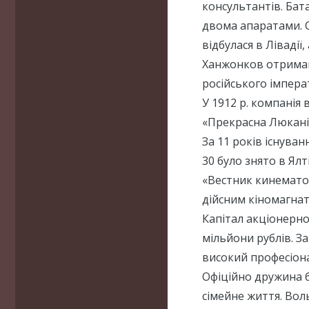
консультантів. Бата
двома апаратами. С
відбулася в Лівадії
Ханжонков отримав
російського імпера
У 1912 р. компанія
«Прекрасна Люканід
За 11 років існува
30 було знято в Ял
«Вестник кинемато
дійсним кіномагна
Капітал акціонерно
мільйони рублів. За
високий професіон
Офіційно дружина 
сімейне життя. Во