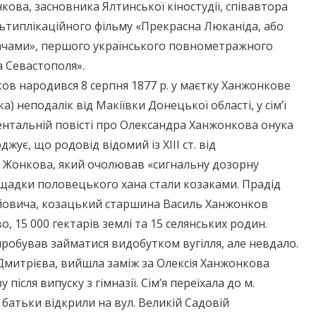
ова, засновника Ялтинської кіностудії, співавтора
льтиплікаційного фільму «Прекрасна Люканіда, або
гачами», першого українського повнометражного
 Севастополя».
в народився 8 серпня 1877 р. у маєтку Ханжонкове
а) неподалік від Макіївки Донецької області, у сім’ї
ентальній повісті про Олександра Ханжонкова онука
жує, що родовід відомий із ХIII ст. від
 Жонкова, який очолював «сигнальну дозорну
ащадки половецького хана стали козаками. Прадід
йовича, козацький старшина Василь Ханжонков
, 15 000 гектарів землі та 15 селянських родин.
робував займатися видобутком вугілля, але невдало.
Дмитрієва, вийшла заміж за Олексія Ханжонкова
після випуску з гімназії. Сім’я переїхала до м.
 батьки відкрили на вул. Великій Садовій