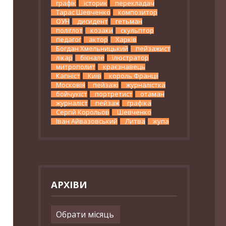
графік
історик
перекладач
Тарас Шевченко
композитор
ОУН
дисидент
гетьман
поліглот
козаки
скульптор
педагог
актор
Харків
Богдан Хмельницький
пейзажист
лікар
бієнале
ілюстратор
митрополит
краєзнавець
Капніст
Київ
король Франції
Московія
пейзажі
журналістка
бойчукіст
портретист
отаман
журналіст
пейзаж
графіка
Сергій Корольов
Шевченко
Іван Айвазовський
Литва
жупа
АРХІВИ
Архіви