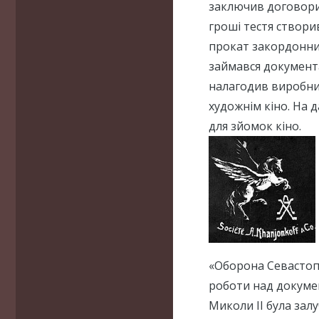
заключив договори
гроші тестя створи
прокат закордонних
займався документа
налагодив виробни
художнім кіно. На 
для зйомок кіно.
«Оборона Севастоп
роботи над докуме
Миколи II була залу