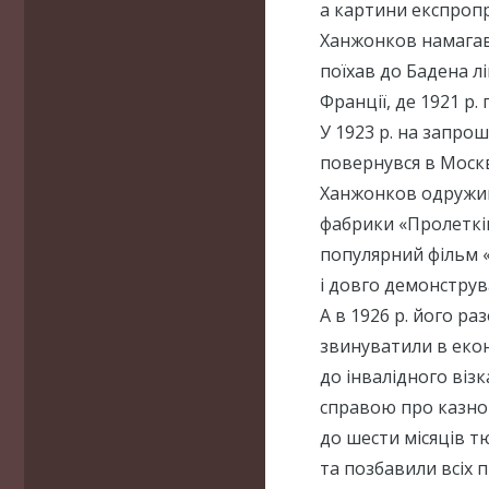
а картини експропрі
Ханжонков намагав
поїхав до Бадена л
Франції, де 1921 р.
У 1923 р. на запро
повернувся в Москв
Ханжонков одружив
фабрики «Пролеткін
популярний фільм «
і довго демонструв
А в 1926 р. його ра
звинуватили в екон
до інвалідного віз
справою про казнок
до шести місяців тю
та позбавили всіх 