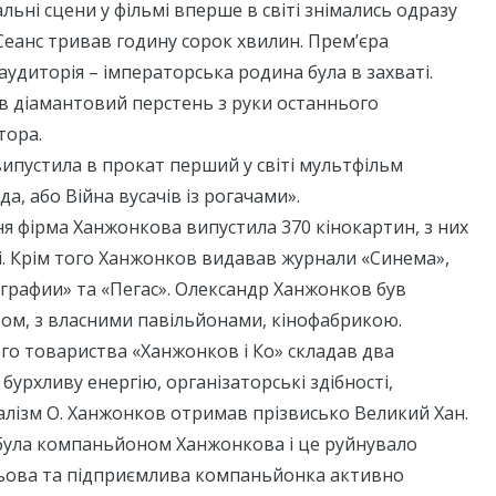
льні сцени у фільмі вперше в світі знімались одразу
еанс тривав годину сорок хвилин. Прем’єра
, аудиторія – імператорська родина була в захваті.
 діамантовий перстень з руки останнього
тора.
 випустила в прокат перший у світі мультфільм
а, або Війна вусачів із рогачами».
ння фірма Ханжонкова випустила 370 кінокартин, з них
ті. Крім того Ханжонков видавав журнали «Синема»,
графии» та «Пегас». Олександр Ханжонков був
том, з власними павільйонами, кінофабрикою.
го товариства «Ханжонков і Ко» складав два
 бурхливу енергію, організаторські здібності,
алізм О. Ханжонков отримав прізвисько Великий Хан.
була компаньйоном Ханжонкова і це руйнувало
льова та підприємлива компаньйонка активно