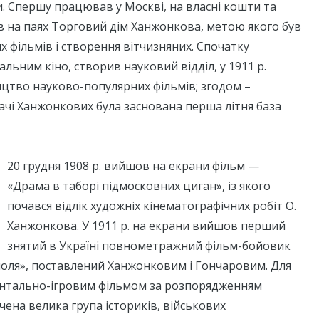
. Спершу працював у Москві, на власні кошти та
в на паях Торговий дім Ханжонкова, метою якого був
 фільмів і створення вітчизняних. Спочатку
льним кіно, створив науковий відділ, у 1911 р.
цтво науково-популярних фільмів; згодом –
дачі Ханжонкових була заснована перша літня база
20 грудня 1908 р. вийшов на екрани фільм —
«Драма в таборі підмосковних циган», із якого
почався відлік художніх кінематографічних робіт О.
Ханжонкова. У 1911 р. на екрани вийшов перший
знятий в Україні повнометражний фільм-бойовик
оля», поставлений Ханжонковим і Гончаровим. Для
нтально-ігровим фільмом за розпорядженням
чена велика група істориків, військових