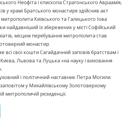
ького Неофіта і єпископа Страгонського Авраамія,
ів у храмі Братського монастиря здійснив акт
 митрополита Київського та Галицького Іова
ки найдавніший із збережених у місті Софійський
уніатів, місцем перебування митрополита став
отоверхий монастир.
же всі свої кошти Сагайдачний заповів братствам і
иєва, Львова та Луцька «на науку і виховання
.
уховний і політичний наставник Петра Могили.
 заповітом у Михайлівському Золотоверхому
ій митрополичій резиденції.