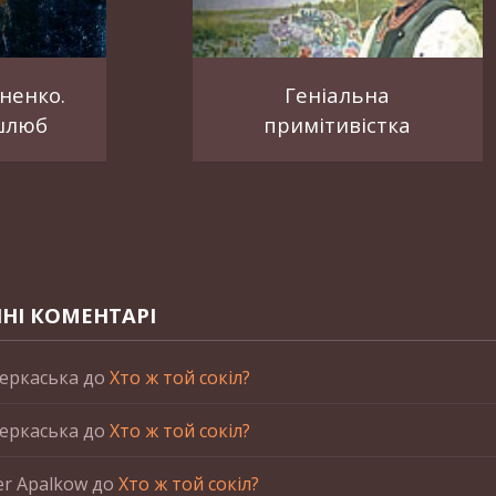
ненко.
Геніальна
шлюб
примітивістка
НІ КОМЕНТАРІ
еркаська
до
Хто ж той сокіл?
еркаська
до
Хто ж той сокіл?
er Apalkow
до
Хто ж той сокіл?