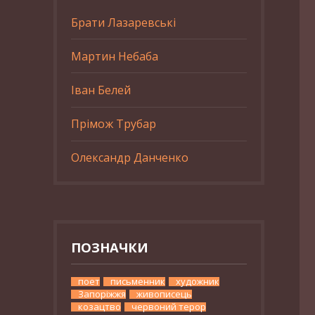
Брати Лазаревські
Мартин Небаба
Іван Белей
Прімож Трубар
Олександр Данченко
ПОЗНАЧКИ
поет
письменник
художник
Запоріжжя
живописець
козацтво
червоний терор