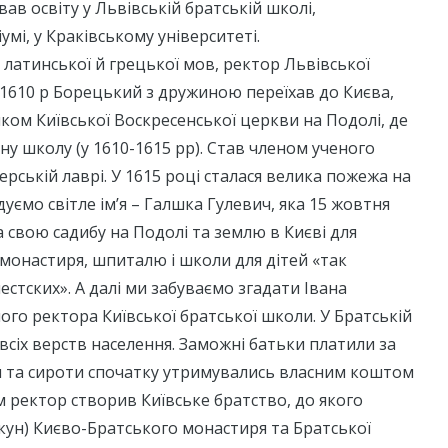
ав освіту у Львівській братській школі,
мі, у Краківському університеті.
ч латинської й грецької мов, ректор Львівської
 1610 р Борецький з дружиною переїхав до Києва,
ом Київської Воскресенської церкви на Подолі, де
ну школу (у 1610-1615 рр). Став членом ученого
ерській лаврі. У 1615 році сталася велика пожежа на
адуємо світле ім’я – Галшка Гулевич, яка 15 жовтня
а свою садибу на Подолі та землю в Києві для
монастиря, шпиталю і школи для дітей «так
естских». А далі ми забуваємо згадати Івана
го ректора Київської братської школи. У Братській
 всіх верств населення. Заможні батьки платили за
ти та сироти спочатку утримувались власним коштом
 ректор створив Київське братство, до якого
кун) Києво-Братського монастиря та Братської