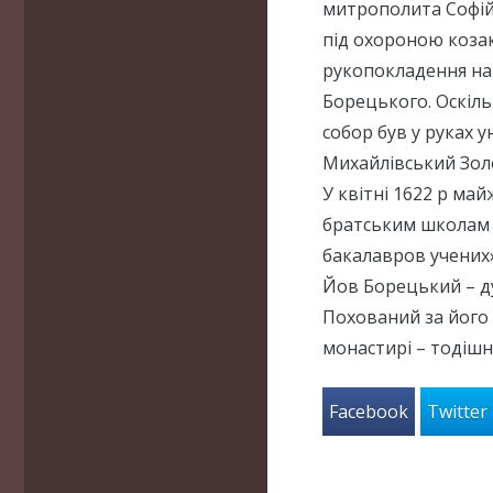
митрополита Софійс
під охороною козак
рукопокладення на
Борецького. Оскіль
собор був у руках 
Михайлівський Зол
У квітні 1622 р май
братським школам К
бакалавров учених»
Йов Борецький – д
Похований за його
монастирі – тодішн
Facebook
Twitter