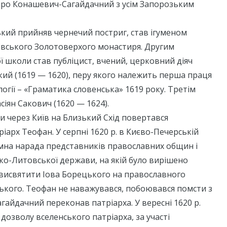
ро Конашевич-Сагайдачний з усім Запорозьким
ький прийняв чернечий постриг, став ігуменом
івського Золотоверхого монастиря. Другим
 школи став публіцист, вчений, церковний діяч
ий (1619 — 1620), перу якого належить перша праця
ології – «Граматика словенська» 1619 року. Третім
сіян Сакович (1620 — 1624).
и через Київ на Близький Схід повертався
іарх Теофан. У серпні 1620 р. в Києво-Печерській
ємна нарада представників православних общин і
ко-Литовської держави, на якій було вирішено
 висвятити Іова Борецького на православного
ького. Теофан не наважувався, побоювався помсти з
агайдачний переконав патріарха. У вересні 1620 р.
 дозволу вселенського патріарха, за участі