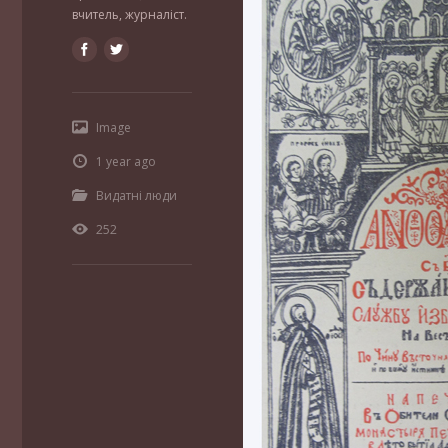
вчитель, журналіст.
Image
1 year ago
Видатні люди
252