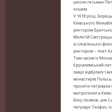
школи гетьман Пет
кошем.
У 1618 році, Борец
Київського Михайл
ректором Братської
Мелетій Смотрицьк
зі слов’янської філ
ректором – поет Ка
Тим часом із Москв
Єрусалимський патр
лаврі відбулася та
монастирів Польсь
просити патріарха
митрополита Київс
боку поляків, але С
патріарх Теофан, із