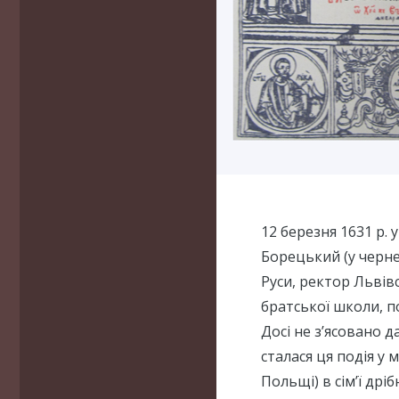
12 березня 1631 р. 
Борецький (у черне
Руси, ректор Львів
братської школи, п
Досі не з’ясовано 
сталася ця подія у
Польщі) в сім’ї др