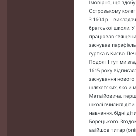
Імовірно, що здобув
Острозькому колегіу
З 1604 р – виклада
братської школи. У
працював священик
заснував парафіяль
гуртка в Києво-Печ
Подолі. І тут ми зг
1615 року відписал
заснування нового 
шляхетских, яко и м
Матвійовича, першо
школі вчилися діти
навчання, бідні ді
Борецького. Згодом
ввійшов титар (опі