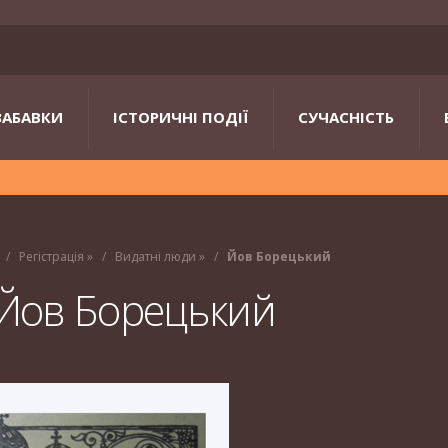
ЗАБАВКИ
ІСТОРИЧНІ ПОДІЇ
СУЧАСНІСТЬ
Регістрація
»
Видатні люди
»
Йов Борецький
Йов Борецький