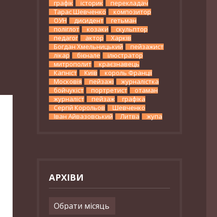
графік
історик
перекладач
Тарас Шевченко
композитор
ОУН
дисидент
гетьман
поліглот
козаки
скульптор
педагог
актор
Харків
Богдан Хмельницький
пейзажист
лікар
бієнале
ілюстратор
митрополит
краєзнавець
Капніст
Київ
король Франції
Московія
пейзажі
журналістка
бойчукіст
портретист
отаман
журналіст
пейзаж
графіка
Сергій Корольов
Шевченко
Іван Айвазовський
Литва
жупа
АРХІВИ
Архіви