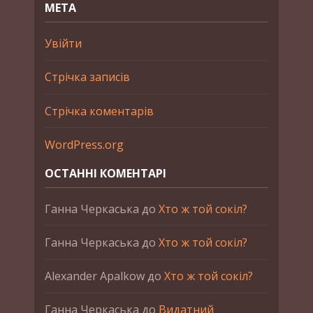
МЕТА
Увійти
Стрічка записів
Стрічка коментарів
WordPress.org
ОСТАННІ КОМЕНТАРІ
Ганна Черкаська
до
Хто ж той сокіл?
Ганна Черкаська
до
Хто ж той сокіл?
Alexander Apalkow
до
Хто ж той сокіл?
Ганна Черкаська
до
Видатний