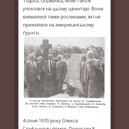
Тодось Осьмачка, який також
упокоївся на цьому цвинтарі. Вони
виявилися тими рослинами, які не
прижилися на американському
ґрунті».
4 січня 1970 року Олекса
Стефанович помер. Поховали 8