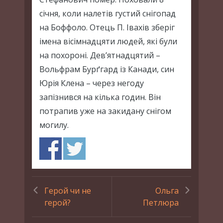
січня, коли налетів густий снігопад
на Боффоло. Отець П. Івахів зберіг
імена вісімнадцяти людей, які були
на похороні. Дев’ятнадцятий –
Вольфрам Бурґгард із Канади, син
Юрія Клена – через негоду
запізнився на кілька годин. Він
потрапив уже на закидану снігом
могилу.
Герой чи не
Ольга
герой?
Петлюра