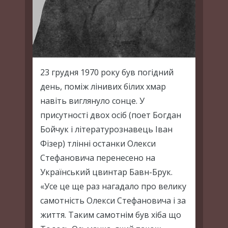
23 грудня 1970 року був погідний
день, поміж лінивих білих хмар
навіть виглянуло сонце. У
присутності двох осіб (поет Богдан
Бойчук і літературознавець Іван
Фізер) тлінні останки Олекси
Стефановича перенесено на
Український цвинтар Бавн-Брук.
«Усе це ще раз нагадало про велику
самотність Олекси Стефановича і за
життя. Таким самотнім був хіба що