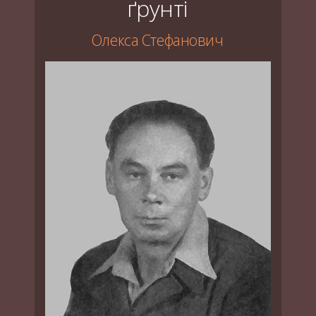
ґрунті
Олекса Стефанович