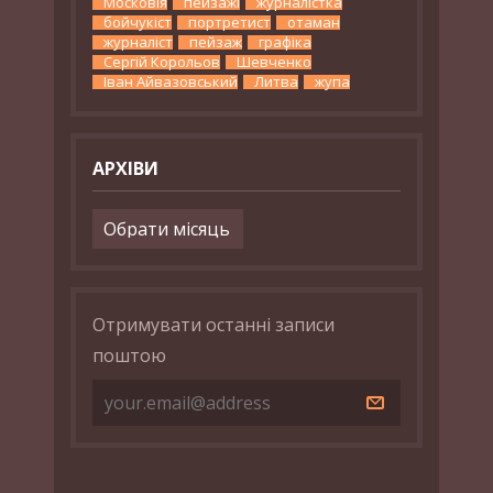
Московія
пейзажі
журналістка
бойчукіст
портретист
отаман
журналіст
пейзаж
графіка
Сергій Корольов
Шевченко
Іван Айвазовський
Литва
жупа
АРХІВИ
Архіви
Отримувати останні записи
поштою