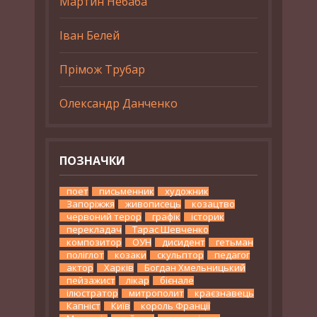
Мартин Небаба
Іван Белей
Прімож Трубар
Олександр Данченко
ПОЗНАЧКИ
поет
письменник
художник
Запоріжжя
живописець
козацтво
червоний терор
графік
історик
перекладач
Тарас Шевченко
композитор
ОУН
дисидент
гетьман
поліглот
козаки
скульптор
педагог
актор
Харків
Богдан Хмельницький
пейзажист
лікар
бієнале
ілюстратор
митрополит
краєзнавець
Капніст
Київ
король Франції