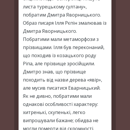
листа турецькому султану»,
побратим Дмитра Яворницького.
Образ писаря Ілля Рєпін змалював із
Дмитра Яворницького.
Побратими мали метаморфози з
прізвищами. Ілля був переконаний,
що походив із козацького роду
Ріпа, але прізвище зросійщили.
Дмитро знав, що прізвище
походить від назви дерева «явір»,
але мусив писатися Еварницький.
Як не дивно, побратими мали
однакові особливості характеру:
хитренькі, скупенькі, легко
випрошували бажане; обидва не
могли померти від скромності.