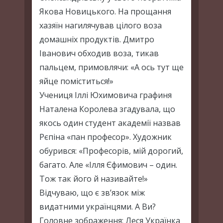
Якова Новицького. На прощання
хазяїн нагилячував цілого воза
домашніх продуктів. Дмитро
Іванович обходив воза, тикав
пальцем, примовлячи: «А ось тут ще
яйце поміститься!»
Учениця Іллі Юхимовича графиня
Наталена Королева згадувала, що
якось один студент академії назвав
Рєпіна «пан професор». Художник
обурився: «Професорів, мій дорогий,
багато. Але «Ілля Єфимович – один.
Тож так його й називайте!»
Відчуваю, що є зв’язок між
видатними українцями. А Ви?
Головне зображення: Леся Українка