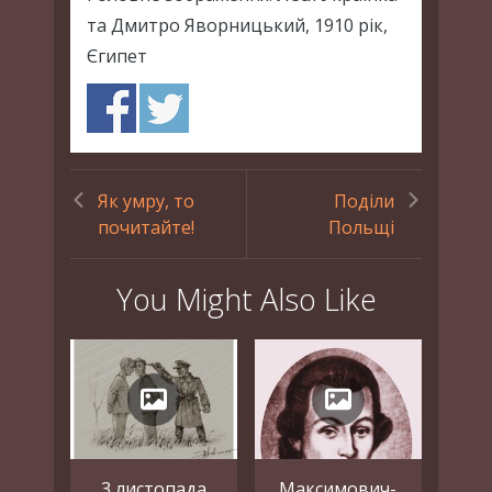
та Дмитро Яворницький, 1910 рік,
Єгипет
Як умру, то
Поділи
почитайте!
Польщі
You Might Also Like
3 листопада
Максимович-