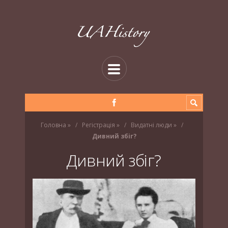
Головна
»
Регістрація
»
Видатні люди
»
Дивний збіг?
Дивний збіг?