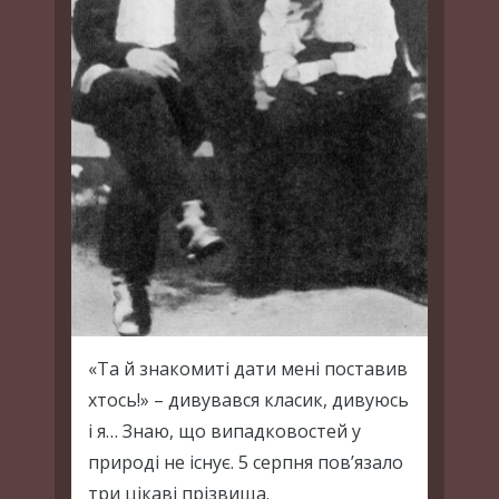
«Та й знакомиті дати мені поставив
хтось!» – дивувався класик, дивуюсь
і я… Знаю, що випадковостей у
природі не існує. 5 серпня пов’язало
три цікаві прізвища.