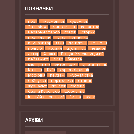
ПОЗНАЧКИ
поет
письменник
художник
Запоріжжя
живописець
козацтво
червоний терор
графік
історик
перекладач
Тарас Шевченко
композитор
ОУН
дисидент
гетьман
поліглот
козаки
скульптор
педагог
актор
Харків
Богдан Хмельницький
пейзажист
лікар
бієнале
ілюстратор
митрополит
краєзнавець
Капніст
Київ
король Франції
Московія
пейзажі
журналістка
бойчукіст
портретист
отаман
журналіст
пейзаж
графіка
Сергій Корольов
Шевченко
Іван Айвазовський
Литва
жупа
АРХІВИ