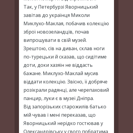
Так, у Петербурзі Яворницький
завітав до українця Миколи
Миклухо-Маклая, побачив колекцію
зброї новозеландців, почав
випрошувати в свій музей.
Зрештою, сів на диван, склав ноги
по-турецьки й сказав, що сидітиме
доти, доки хазяїн не віддасть
бажане. Миклухо-Маклай мусив
віддати колекцію. Звісно, її добряче
розікрали радянці, але черепаховий
панцир, луки є в музеї Дніпра.
Від запорізьких старожилів батько
мій чував і мені переказав, що
Яворницький нерідко гостював у
Олександрівську у свого побратима