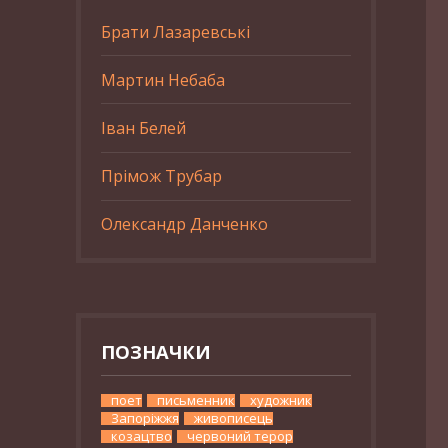
Брати Лазаревські
Мартин Небаба
Іван Белей
Прімож Трубар
Олександр Данченко
ПОЗНАЧКИ
поет
письменник
художник
Запоріжжя
живописець
козацтво
червоний терор