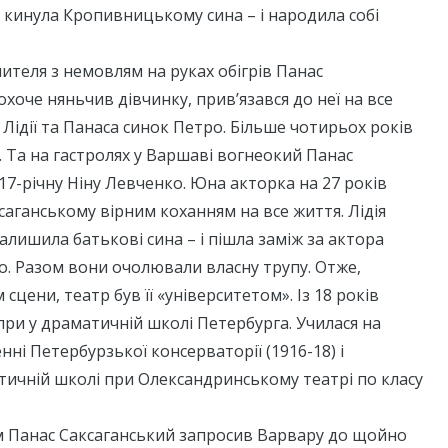
 кинула Кропивницькому сина – і народила собі
чителя з немовлям на руках обігрів Панас
охоче няньчив дівчинку, прив’язався до неї на все
 Лідії та Панаса синок Петро. Більше чотирьох років
. Та на гастролях у Варшаві вогнеокий Панас
17-річну Ніну Левченко. Юна акторка на 27 років
аганському вірним коханням на все життя. Лідія
залишила батькові сина – і пішла заміж за актора
. Разом вони очолювали власну трупу. Отже,
сцени, театр був її «університетом». Із 18 років
при у драматичній школі Петербурга. Училася на
нні Петербурзької консерваторії (1916-18) і
тичній школі при Олександринському театрі по класу
чим Панас Саксаганський запросив Варвару до щойно