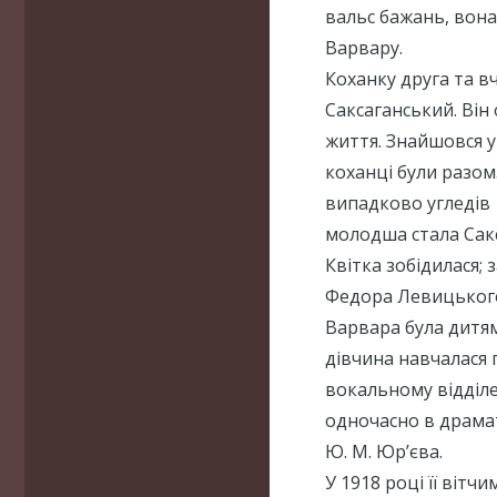
вальс бажань, вона
Варвару.
Коханку друга та в
Саксаганський. Він 
життя. Знайшовся у
коханці були разом
випадково угледів 
молодша стала Сакс
Квітка зобідилася; 
Федора Левицького
Варвара була дитям 
дівчина навчалася 
вокальному відділе
одночасно в драма
Ю. М. Юр’єва.
У 1918 році її віт