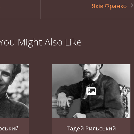
.
Яків Франко
You Might Also Like
рський
Тадей Рильський