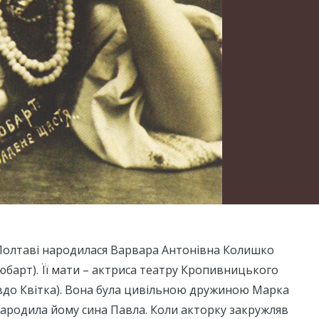
в Полтаві народилася Варвара Антонівна Колишко
юбарт). Її мати – актриса театру Кропивницького
евдо Квітка). Вона була цивільною дружиною Марка
ародила йому сина Павла. Коли акторку закружляв