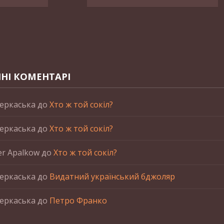
НІ КОМЕНТАРІ
еркаська
до
Хто ж той сокіл?
еркаська
до
Хто ж той сокіл?
er Apalkow
до
Хто ж той сокіл?
еркаська
до
Видатний український бджоляр
еркаська
до
Петро Франко