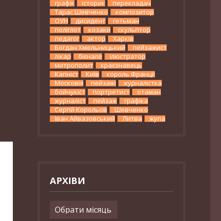
графік
історик
перекладач
Тарас Шевченко
композитор
ОУН
дисидент
гетьман
поліглот
козаки
скульптор
педагог
актор
Харків
Богдан Хмельницький
пейзажист
лікар
бієнале
ілюстратор
митрополит
краєзнавець
Капніст
Київ
король Франції
Московія
пейзажі
журналістка
бойчукіст
портретист
отаман
журналіст
пейзаж
графіка
Сергій Корольов
Шевченко
Іван Айвазовський
Литва
жупа
АРХІВИ
Архіви