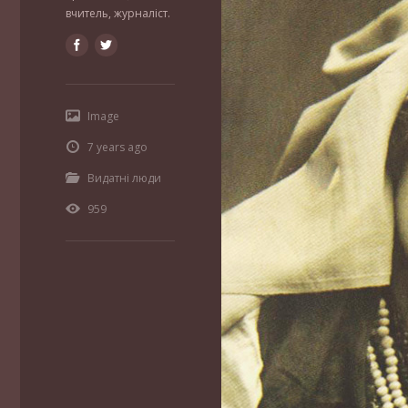
вчитель, журналіст.
Image
7 years ago
Видатні люди
959