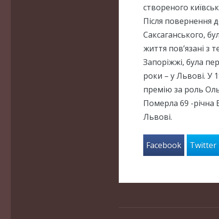
створеного київськ
Після повернення д
Саксаганського, бу
життя пов’язані з т
Запоріжжі, була пер
роки – у Львові. У
премію за роль Оль
Померла 69 -річна 
Львові.
Facebook
Twitter