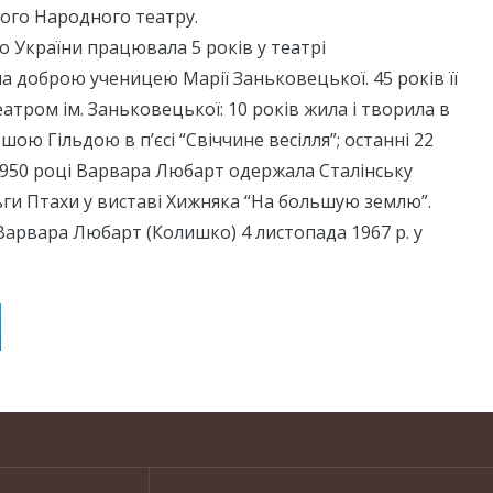
ого Народного театру.
о України працювала 5 років у театрі
ла доброю ученицею Марії Заньковецької. 45 років її
еатром ім. Заньковецької: 10 років жила і творила в
шою Гільдою в п’єсі “Свіччине весілля”; останні 22
 1950 році Варвара Любарт одержала Сталінську
ги Птахи у виставі Хижняка “На большую землю”.
Варвара Любарт (Колишко) 4 листопада 1967 р. у