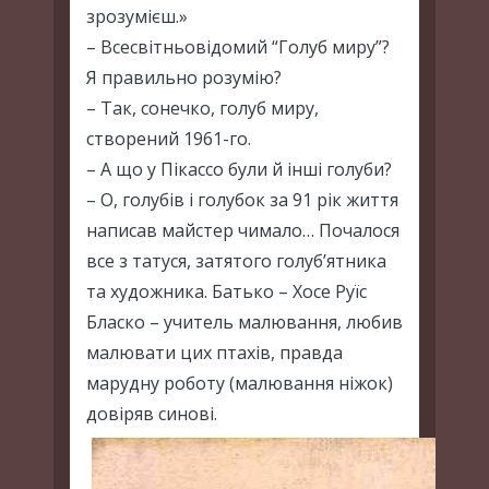
зрозумієш.»
– Всесвітньовідомий “Голуб миру”?
Я правильно розумію?
– Так, сонечко, голуб миру,
створений 1961-го.
– А що у Пікассо були й інші голуби?
– О, голубів і голубок за 91 рік життя
написав майстер чимало… Почалося
все з татуся, затятого голуб’ятника
та художника. Батько – Хосе Руїс
Бласко – учитель малювання, любив
малювати цих птахів, правда
марудну роботу (малювання ніжок)
довіряв синові.