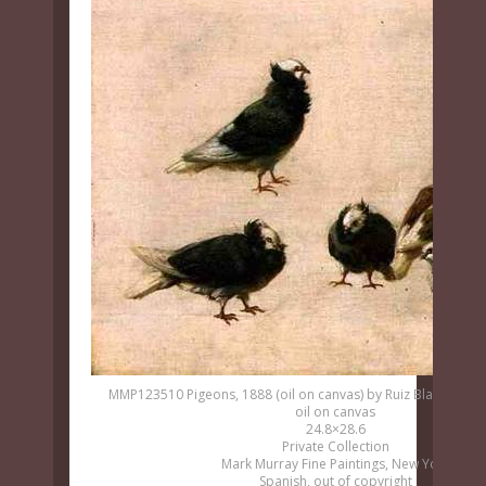
MMP123510 Pigeons, 1888 (oil on canvas) by Ruiz Blasco, Jos
oil on canvas
24.8×28.6
Private Collection
Mark Murray Fine Paintings, New York
Spanish, out of copyright