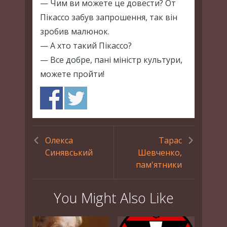
— Чим ви можете це довести? От
Пікассо забув запрошення, так він
зробив малюнок.
— А хто такий Пікассо?
— Все добре, пані міністр культури,
можете пройти!
Олекса
Тарас
Синявський
Шевченко,
пам'ятники
You Might Also Like