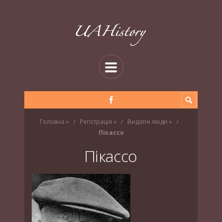
Головна
»
Регістрація
»
Видатні люди
»
Пікассо
Пікассо