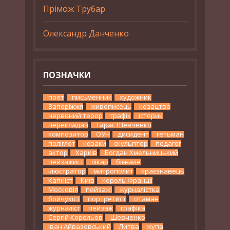
Прімож Трубар
Олександр Данченко
ПОЗНАЧКИ
поет
письменник
художник
Запоріжжя
живописець
козацтво
червоний терор
графік
історик
перекладач
Тарас Шевченко
композитор
ОУН
дисидент
гетьман
поліглот
козаки
скульптор
педагог
актор
Харків
Богдан Хмельницький
пейзажист
лікар
бієнале
ілюстратор
митрополит
краєзнавець
Капніст
Київ
король Франції
Московія
пейзажі
журналістка
бойчукіст
портретист
отаман
журналіст
пейзаж
графіка
Сергій Корольов
Шевченко
Іван Айвазовський
Литва
жупа