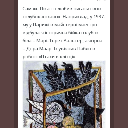
Сам же Пікассо любив писати своїх
голубок-коханок. Наприклад, у 1937-
му у Парижі в майстерні маестро
відбулася історична бійка голубок:
біла – Марі-Терез Вальтер, а чорна
– Дора Маар. Їх увічнив Пабло в
роботі «Птахи в клітці».