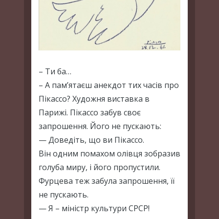
– Ти ба…
– А пам’ятаєш анекдот тих часів про
Пікассо? Художня виставка в
Парижі. Пікассо забув своє
запрошення. Його не пускають:
— Доведіть, що ви Пікассо.
Він одним помахом олівця зобразив
голуба миру, і його пропустили.
Фурцева теж забула запрошення, її
не пускають.
— Я – міністр культури СРСР!