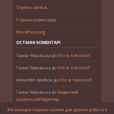
Стрічка записів
Стрічка коментарів
WordPress.org
ОСТАННІ КОМЕНТАРІ
Ганна Черкаська
до
Хто ж той сокіл?
Ганна Черкаська
до
Хто ж той сокіл?
Alexander Apalkow
до
Хто ж той сокіл?
Ганна Черкаська
до
Видатний
український бджоляр
Ми використовуємо cookies для зручної роботи з
Ганна Черкаська
до
Петро Франко