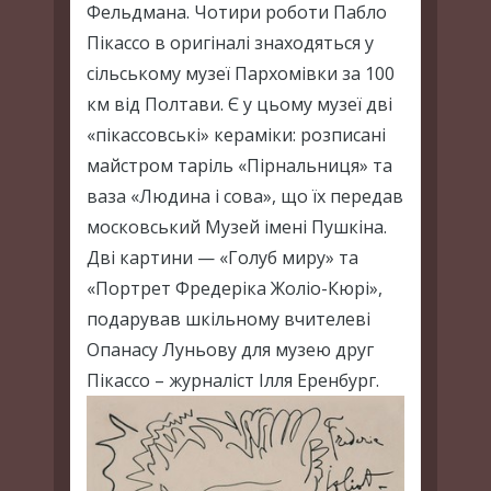
Фельдмана. Чотири роботи Пабло
Пікассо в оригіналі знаходяться у
сільському музеї Пархомівки за 100
км від Полтави. Є у цьому музеї дві
«пікассовські» кераміки: розписані
майстром таріль «Пірнальниця» та
ваза «Людина і сова», що їх передав
московський Музей імені Пушкіна.
Дві картини — «Голуб миру» та
«Портрет Фредеріка Жоліо-Кюрі»,
подарував шкільному вчителеві
Опанасу Луньову для музею друг
Пікассо – журналіст Ілля Еренбург.