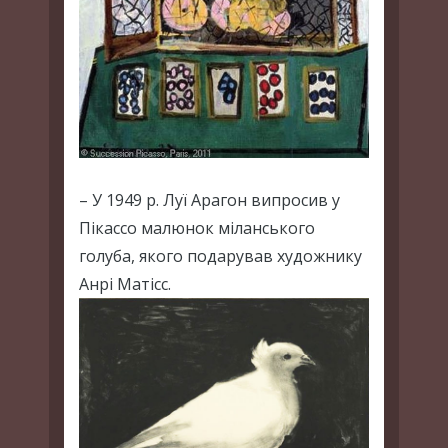
– У 1949 р. Луї Арагон випросив у
Пікассо малюнок міланського
голуба, якого подарував художнику
Анрі Матісс.