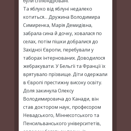
були сплюндровані.
Та яблуко від яблуні недалеко
котиться… Дружина Володимира
Симиренка, Марія Демидівна,
забрала сина й дочку, ховалася по
селах, потім пішки добралися до
Західної Європи, перебували у
таборах інтернованих. Доводилося
жебракувати. У Бельгії та Франції їх
врятувало прізвище. Діти одержали
в Європі престижну високу освіту.
Доля закинула Олексу
Володимировича до Канади, він
став доктором наук, професором
Невадського, Міннесотського та
Пенсильванського університетів,