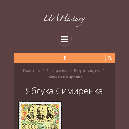
Головна
»
Регістрація
»
Видатні люди
»
Яблука Симиренка
Яблука Симиренка