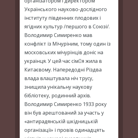
організатором і директором
Українського науково-дослідного
інституту південних плодових і
ягідних культур /першого в Союзі/.
Володимир Симиренко мав
конфлікт із Мічуріним, тому один із
московських мічурінців доніс на
українця. У цей час сімя жила в
Китаєвому. Напередодні Різдва
влада влаштувала ніч трусу,
знищила унікальну наукову
бібліотеку, родинний архів.
Володимир Симиренко 1933 року
він був арештований за участь у
«антирадянській шкідницькій
організації» і провів одинадцять