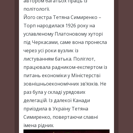
автором багатьох праць із
політології.
Його сестра Тетяна Симиренко –
Торп народилася 1926 року на
уславленому Платоновому хуторі
під Черкасами, саме вона пронесла
через усі роки вузлик із
листуванням батька. Поліглот,
працювала радником-експертом із
питань економіки у Міністерстві
зовнішньоекономічних зв’язків. Не
раз була у складі урядових
делегацій. Із далекої Канади
приїздила в Україну Тетяна
Симиренко, повертаючи славні
імена рідних.