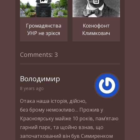
Громадянства
Ксенофонт
УНР не зрікся
Климкович
Comments: 3
Володимир
8 years ago
Отака наша iсторiя, дiйсно,
без брому неможливо… Прожив у
Красноярську майже 10 рокiв, пам’ятаю
гарний парк, та щойно взнав, що
започаткований вiн був Симиренком