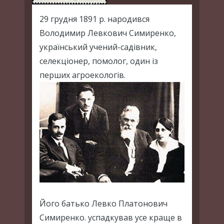
29 грудня 1891 р. народився
Володимир Левкович Симиренко,
український учений-садівник,
селекціонер, помолог, один із
перших агроекологів.
Його батько Левко Платонович
Симиренко. успадкував усе краще в