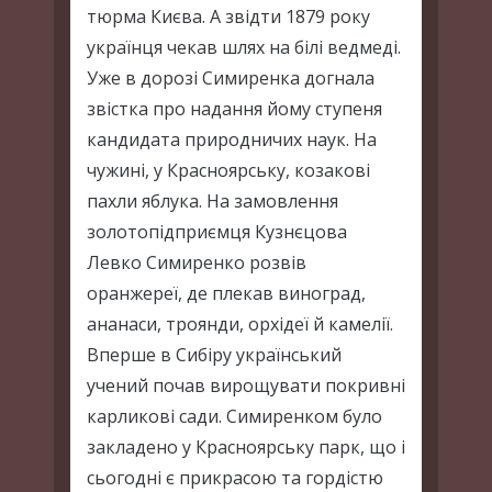
тюрма Києва. А звідти 1879 року
українця чекав шлях на білі ведмеді.
Уже в дорозі Симиренка догнала
звістка про надання йому ступеня
кандидата природничих наук. На
чужині, у Красноярську, козакові
пахли яблука. На замовлення
золотопідприємця Кузнєцова
Левко Симиренко розвів
оранжереї, де плекав виноград,
ананаси, троянди, орхідеї й камелії.
Вперше в Сибіру український
учений почав вирощувати покривні
карликові сади. Симиренком було
закладено у Красноярську парк, що і
сьогодні є прикрасою та гордістю