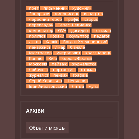
поет
письменник
художник
Запоріжжя
живописець
козацтво
червоний терор
графік
історик
перекладач
Тарас Шевченко
композитор
ОУН
дисидент
гетьман
поліглот
козаки
скульптор
педагог
актор
Харків
Богдан Хмельницький
пейзажист
лікар
бієнале
ілюстратор
митрополит
краєзнавець
Капніст
Київ
король Франції
Московія
пейзажі
журналістка
бойчукіст
портретист
отаман
журналіст
пейзаж
графіка
Сергій Корольов
Шевченко
Іван Айвазовський
Литва
жупа
АРХІВИ
Архіви