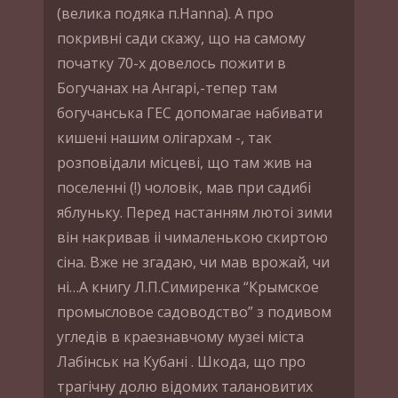
(велика подяка п.Hanna). А про
покривнi сади скажу, що на самому
початку 70-х довелось пожити в
Богучанах на Ангарi,-тепер там
богучанська ГЕС допомагае набивати
кишенi нашим олiгархам -, так
розповiдали мiсцевi, що там жив на
поселеннi (!) чоловiк, мав при садибi
яблуньку. Перед настанням лютоi зими
вiн накривав ii чималенькою скиртою
сiна. Вже не згадаю, чи мав врожай, чи
нi…А книгу Л.П.Симиренка “Крымское
промысловое садоводство” з подивом
угледiв в краезнавчому музеi мiста
Лабiнськ на Кубанi . Шкода, що про
трагiчну долю вiдомих талановитих