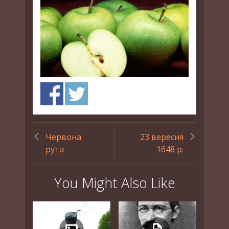
Червона
23 вересня
рута
1648 р.
You Might Also Like