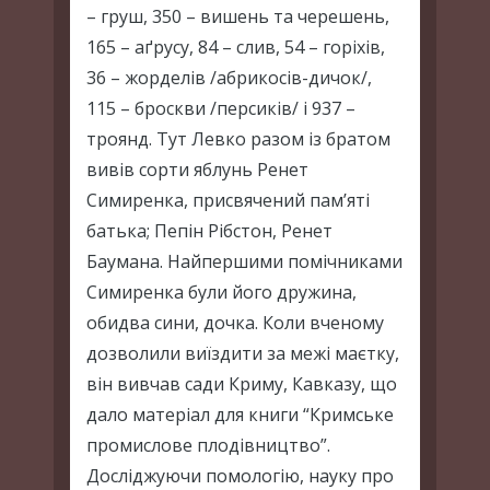
– груш, 350 – вишень та черешень,
165 – аґрусу, 84 – слив, 54 – горіхів,
36 – жорделів /абрикосів-дичок/,
115 – броскви /персиків/ і 937 –
троянд. Тут Левко разом із братом
вивів сорти яблунь Ренет
Симиренка, присвячений пам’яті
батька; Пепін Рібстон, Ренет
Баумана. Найпершими помічниками
Симиренка були його дружина,
обидва сини, дочка. Коли вченому
дозволили виїздити за межі маєтку,
він вивчав сади Криму, Кавказу, що
дало матеріал для книги “Кримське
промислове плодівництво”.
Досліджуючи помологію, науку про