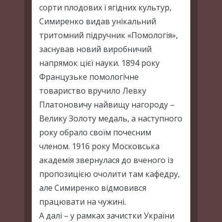
сорти плодових і ягідних культур,
Симиренко видав унікальний
тритомний підручник «Помологія»,
заснував новий виробничий
напрямок цієї науки. 1894 року
Французьке помологічне
товариство вручило Левку
Платоновичу найвищу нагороду –
Велику Золоту медаль, а наступного
року обрало своїм почесним
членом. 1916 року Московська
академія звернулася до вченого із
пропозицією очолити там кафедру,
але Симиренко відмовився
працювати на чужині.
А далі – у рамках зачистки України