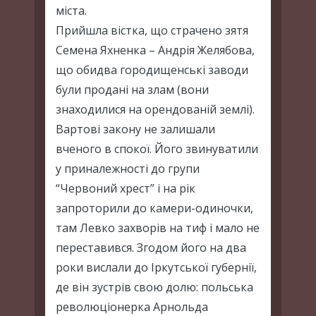
міста.
Прийшла вістка, що страчено зятя
Семена Яхненка – Андрія Желябова,
що обидва городищенські заводи
були продані на злам (вони
знаходилися на орендованій землі).
Вартові закону не залишали
вченого в спокої. Його звинуватили
у приналежності до групи
“Червоний хрест” і на рік
запроторили до камери-одиночки,
там Левко захворів на тиф і мало не
переставився. Згодом його на два
роки вислали до Іркутської губернії,
де він зустрів свою долю: польська
революціонерка Арнольда