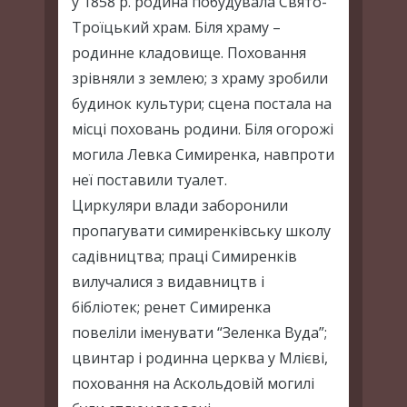
у 1858 р. родина побудувала Свято-
Троїцький храм. Біля храму –
родинне кладовище. Поховання
зрівняли з землею; з храму зробили
будинок культури; сцена постала на
місці поховань родини. Біля огорожі
могила Левка Симиренка, навпроти
неї поставили туалет.
Циркуляри влади заборонили
пропагувати симиренківську школу
садівництва; праці Симиренків
вилучалися з видавництв і
бібліотек; ренет Симиренка
повеліли іменувати “Зеленка Вуда”;
цвинтар і родинна церква у Млієві,
поховання на Аскольдовій могилі