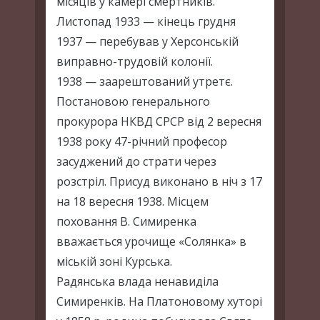
місяців у камері смертників.
Листопад 1933 — кінець грудня
1937 — перебував у Херсонській
виправно-трудовій колонії.
1938 — заарештований утретє.
Постановою генерального
прокурора НКВД СРСР від 2 вересня
1938 року 47-річний професор
засуджений до страти через
розстріл. Присуд виконано в ніч з 17
на 18 вересня 1938. Місцем
поховання В. Симиренка
вважається урочище «Солянка» в
міській зоні Курська.
Радянська влада ненавиділа
Симиренків. На Платоновому хуторі