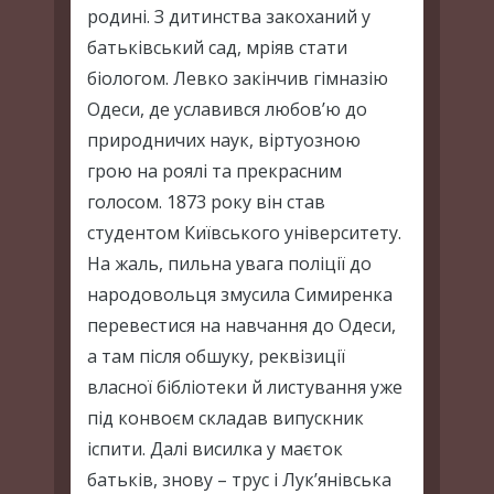
родині. З дитинства закоханий у
батьківський сад, мріяв стати
біологом. Левко закінчив гімназію
Одеси, де уславився любов’ю до
природничих наук, віртуозною
грою на роялі та прекрасним
голосом. 1873 року він став
студентом Київського університету.
На жаль, пильна увага поліції до
народовольця змусила Симиренка
перевестися на навчання до Одеси,
а там після обшуку, реквізиції
власної бібліотеки й листування уже
під конвоєм складав випускник
іспити. Далі висилка у маєток
батьків, знову – трус і Лук’янівська