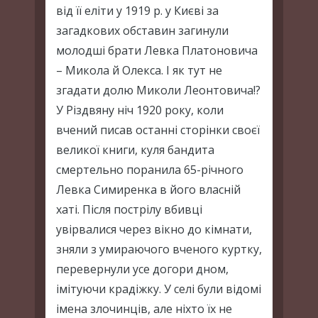
від її еліти у 1919 р. у Києві за
загадкових обставин загинули
молодші брати Левка Платоновича
– Микола й Олекса. І як тут не
згадати долю Миколи Леонтовича!?
У Різдвяну ніч 1920 року, коли
вчений писав останні сторінки своєї
великої книги, куля бандита
смертельно поранила 65-річного
Левка Симиренка в його власній
хаті. Після пострілу вбивці
увірвалися через вікно до кімнати,
зняли з умираючого вченого куртку,
перевернули усе догори дном,
імітуючи крадіжку. У селі були відомі
імена злочинців, але ніхто їх не