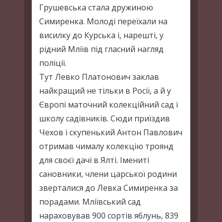
Грушевська стала дружиною
Симиренка. Молоді переїхали на
висилку до Курська і, нарешті, у
рідний Мліїв під гласний нагляд
поліції.
Тут Левко Платонович заклав
найкращий не тільки в Росії, а й у
Європі маточний колекційний сад і
школу садівників. Сюди приїздив
Чехов і скупенький Антон Павлович
отримав чималу колекцію троянд
для своєї дачі в Ялті. Імениті
сановники, члени царської родини
зверталися до Левка Симиренка за
порадами. Мліївський сад
нараховував 900 сортів яблунь, 839