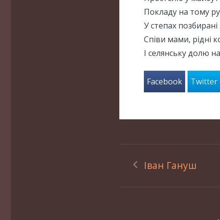
Покладу на тому р
У степах позбирані 
Співи мами, рідні к
І селянську долю на
Facebook
Twitter
Іван Гануш