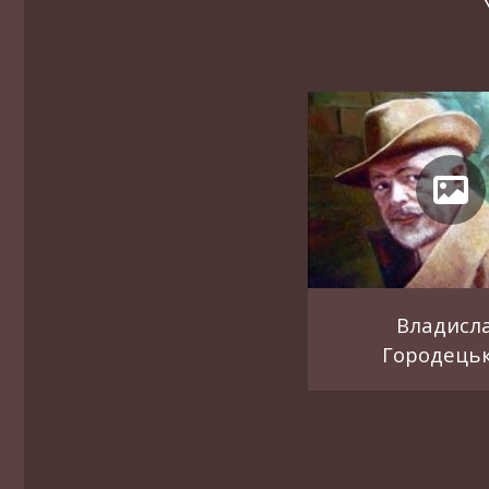
Владисл
Городець