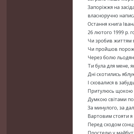
Запоріжжя на засіда
власноручно написа
Остання книга Іва
26 лютого 1999 р. 
Чи зробив життям 
Чи пройшов порожн
Через болю льодя
Ти була для мене, я
Дні скотились яблук
І сховалися в забуд
Притулюсь щокою д
Думкою світами по
За минулого, за д
Вартовим стояти я 
Перед сходом сонц
Простелю у майбут