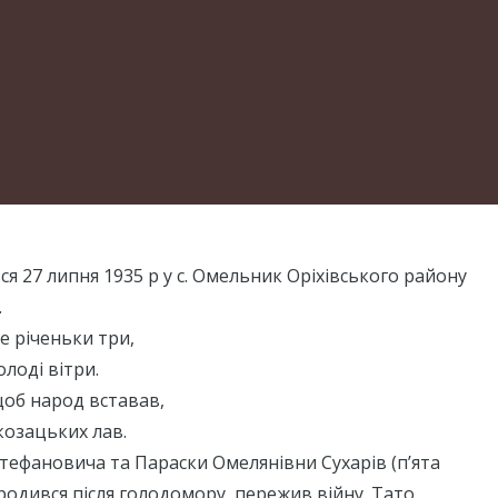
ся 27 липня 1935 р у с. Омельник Оріхівського району
.
е річеньки три,
лоді вітри.
 щоб народ вставав,
козацьких лав.
тефановича та Параски Омелянівни Сухарів (п’ята
родився після голодомору, пережив війну. Тато