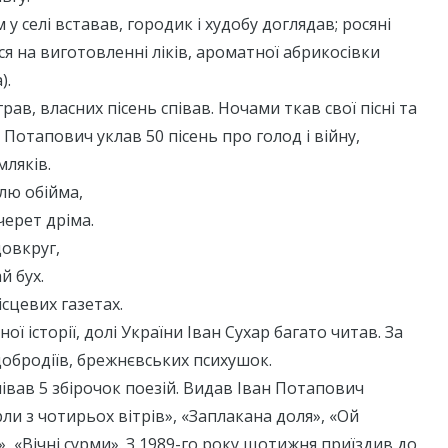
у селі вставав, городик і худобу доглядав; росяні
ся на виготовленні ліків, ароматної абрикосівки
).
рав, власних пісень співав. Ночами ткав свої пісні та
н Потапович уклав 50 пісень про голод і війну,
мляків.
лю обійма,
черет дріма.
овкруг,
й бух.
ісцевих газетах.
ої історії, долі України Іван Сухар багато читав. За
добродіїв, брежнєвських психушок.
півав 5 збірочок поезій. Видав Іван Потапович
рли з чотирьох вітрів», «Заплакана доля», «Ой
, «Вічні сурми». З 1989-го року щотижня приїздив до