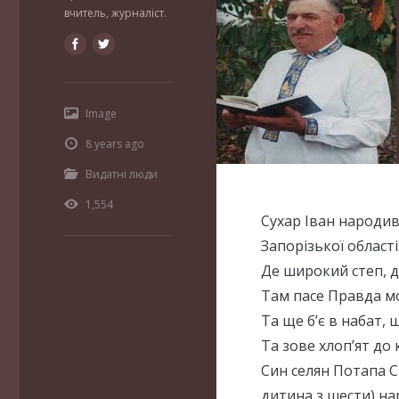
вчитель, журналіст.
Image
8 years ago
Видатні люди
1,554
Сухар Іван народив
Запорізької області
Де широкий степ, д
Там пасе Правда мо
Та ще б’є в набат,
Та зове хлоп’ят до 
Син селян Потапа С
дитина з шести) на