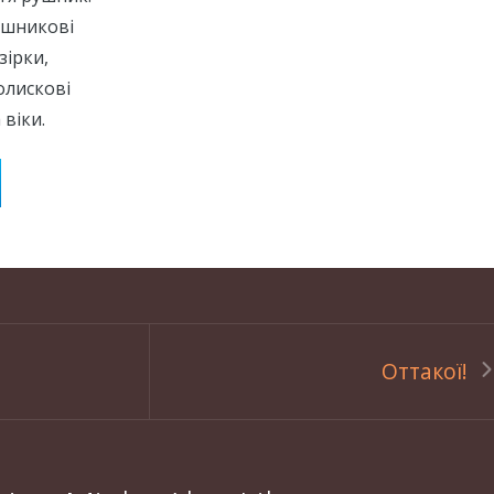
ушникові
зірки,
олискові
 віки.
Оттакої!