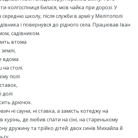
ати-колгоспниця билася, мов чайка при дорозі. У
в середню школу, після служби в армії у Мелітополі
івника і повернувся до рідного села. Працював Іван
ом, садівником.
мить втома
 землі,
бе вдома
 на столі.
єму полі
 ставок,
ї долі
сить дрючок.
ич ні сауни, ні ставка, а замість котеджу на
 курінь, де любив спати на сіні, на старенькому
рну дружину та трійко дітей: двох синів Михайла й
ьгу.