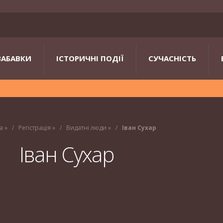
ЗАБАВКИ
ІСТОРИЧНІ ПОДІЇ
СУЧАСНІСТЬ
а
»
Регістрація
»
Видатні люди
»
Іван Сухар
Іван Сухар