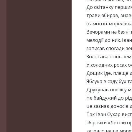
До світанку першим 
трави збирав, знав
(самогон-морелівка
Вечорами на баяні г
мелодії до них. Іва
записав спогади зе
Золотава осінь зем
У холодних росах о
Дощик іде, плеще д
Яблука в саду бух та
Друкував поезії у м
Не байдужий до рідн
це зазнав доносів 
Так Іван Сухар вис
збірочки «Летіли о
заграло наше море»