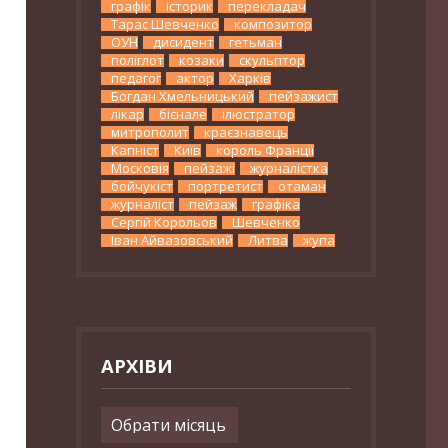
графік
історик
перекладач
Тарас Шевченко
композитор
ОУН
дисидент
гетьман
поліглот
козаки
скульптор
педагог
актор
Харків
Богдан Хмельницький
пейзажист
лікар
бієнале
ілюстратор
митрополит
краєзнавець
Капніст
Київ
король Франції
Московія
пейзажі
журналістка
бойчукіст
портретист
отаман
журналіст
пейзаж
графіка
Сергій Корольов
Шевченко
Іван Айвазовський
Литва
жупа
АРХІВИ
Архіви