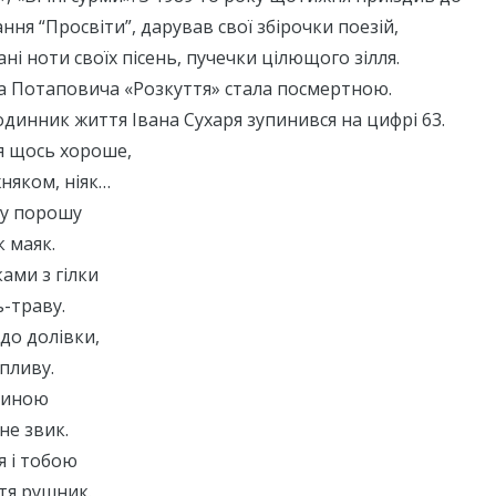
ння “Просвіти”, дарував свої збірочки поезій,
ні ноти своїх пісень, пучечки цілющого зілля.
на Потаповича «Розкуття» стала посмертною.
годинник життя Івана Сухаря зупинився на цифрі 63.
я щось хороше,
яком, ніяк…
ну порошу
к маяк.
ами з гілки
ь-траву.
о долівки,
пливу.
алиною
не звик.
я і тобою
тя рушник.