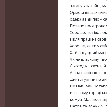
загинув на війні, м
Оріхові він закінчи
одержав диплом сад
Потапович агроном
Хороше, як тіло ло
Після праці на своїй
Хороше, як ти у се
Хліб насущний маєш
Як на власному тво
Є котедж, і сауна, й
А над вічністю твоє
Диктатурний не ви
Не мав Іван Потапов
власному городі мав
кожусі. Мав поет ві
Петра та доньку Ол