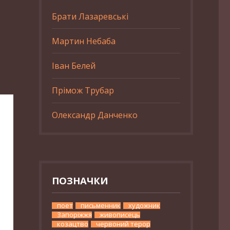
Брати Лазаревські
Мартин Небаба
Іван Белей
Прімож Трубар
Олександр Данченко
ПОЗНАЧКИ
поет
письменник
художник
Запоріжжя
живописець
козацтво
червоний терор