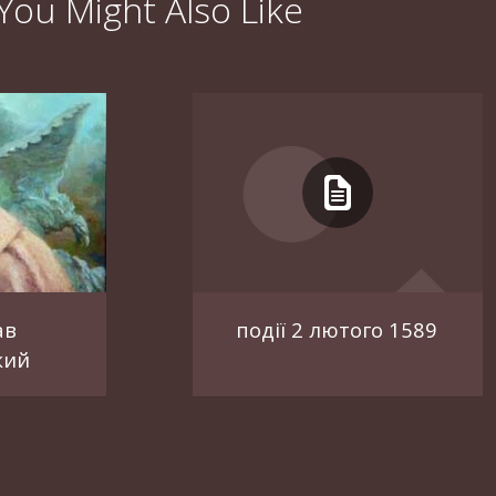
You Might Also Like
ав
події 2 лютого 1589
кий