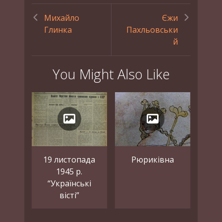
Михайло
Єжи
Глинка
Пахльовськи
й
You Might Also Like
19 листопада
Рюриківна
1945 р.
“Українські
вісті”