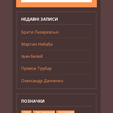
НЕДАВНІ ЗАПИСИ
Брати Лазаревські
Мартин Небаба
Іван Белей
Прімож Трубар
Олександр Данченко
ПОЗНАЧКИ
поет
письменник
художник