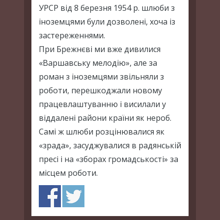
УРСР від 8 березня 1954 р. шлюби з
іноземцями були дозволені, хоча із
застереженнями.
При Брежнєві ми вже дивилися
«Варшавську мелодію», але за
роман з іноземцями звільняли з
роботи, перешкоджали новому
працевлаштуванню і висилали у
віддалені райони країни як нероб.
Самі ж шлюби розцінювалися як
«зрада», засуджувалися в радянській
пресі і на «зборах громадськості» за
місцем роботи.