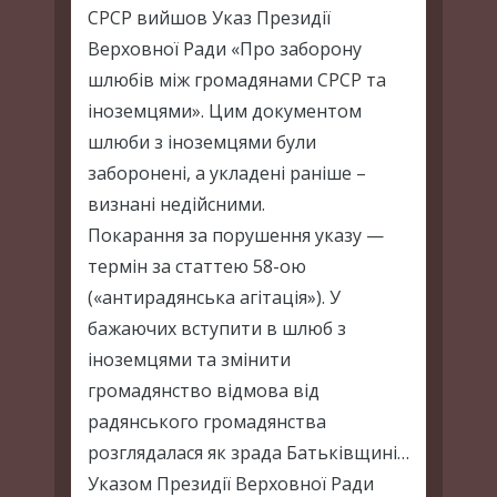
СРСР вийшов Указ Президії
Верховної Ради «Про заборону
шлюбів між громадянами СРСР та
іноземцями». Цим документом
шлюби з іноземцями були
заборонені, а укладені раніше –
визнані недійсними.
Покарання за порушення указу —
термін за статтею 58-ою
(«антирадянська агітація»). У
бажаючих вступити в шлюб з
іноземцями та змінити
громадянство відмова від
радянського громадянства
розглядалася як зрада Батьківщині…
Указом Президії Верховної Ради