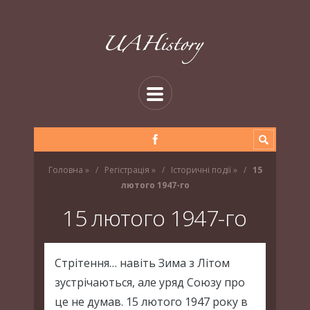
Головна
»
Регістрація
»
Історичні події
»
15
лютого 1947-го
15 лютого 1947-го
Стрітення… навіть Зима з Літом
зустрічаються, але уряд Союзу про
це не думав. 15 лютого 1947 року в