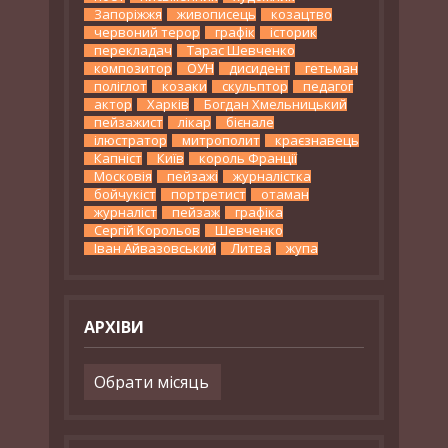
Запоріжжя
живописець
козацтво
червоний терор
графік
історик
перекладач
Тарас Шевченко
композитор
ОУН
дисидент
гетьман
поліглот
козаки
скульптор
педагог
актор
Харків
Богдан Хмельницький
пейзажист
лікар
бієнале
ілюстратор
митрополит
краєзнавець
Капніст
Київ
король Франції
Московія
пейзажі
журналістка
бойчукіст
портретист
отаман
журналіст
пейзаж
графіка
Сергій Корольов
Шевченко
Іван Айвазовський
Литва
жупа
АРХІВИ
Архіви