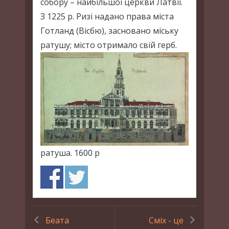
собору – найбільшої церкви Латвії.
З 1225 р. Ризі надано права міста
Готланд (Вісбю), засновано міську
ратушу; місто отримало свій герб.
ратуша. 1600 р
Беата
Сміх - це