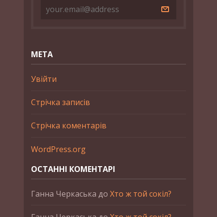
МЕТА
Увійти
Стрічка записів
Стрічка коментарів
WordPress.org
ОСТАННІ КОМЕНТАРІ
Ганна Черкаська
до
Хто ж той сокіл?
Ганна Черкаська
до
Хто ж той сокіл?