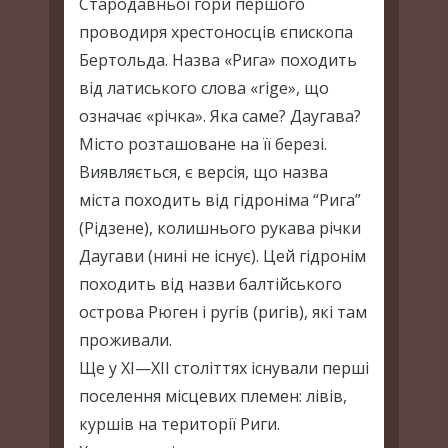
Стародавньої гори першого
проводиря хрестоносців єпископа
Бертольда. Назва «Рига» походить
від латиського слова «rіge», що
означає «річка». Яка саме? Даугава?
Місто розташоване на її березі.
Виявляється, є версія, що назва
міста походить від гідроніма “Рига”
(Рідзене), колишнього рукава річки
Даугави (нині не існує). Цей гідронім
походить від назви балтійського
острова Рюген і ругів (ригів), які там
проживали.
Ще у XI—XII століттях існували перші
поселення місцевих племен: лівів,
куршів на території Риги.