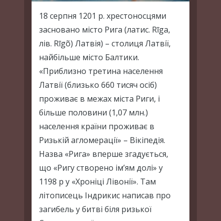
18 серпня 1201 р. хрестоносцями
засновано місто Рига (латис. Rīga,
лів. Rīgõ) Латвія) – столиця Латвії,
найбільше місто Балтики.
«Приблизно третина населення
Латвії (близько 660 тисяч осіб)
проживає в межах міста Риги, і
більше половини (1,07 млн.)
населення країни проживає в
Ризькій агломерації» – Вікіпедія.
Назва «Рига» вперше згадується,
що «Ригу створено ім’ям долі» у
1198 р у «Хроніці Лівонії». Там
літописець Індрикис написав про
загибель у битві біля ризької