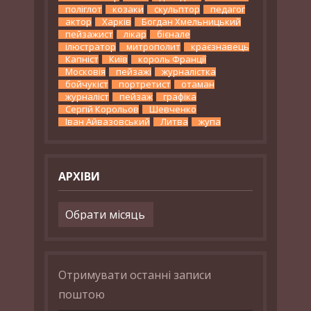
поліглот
козаки
скульптор
педагог
актор
Харків
Богдан Хмельницький
пейзажист
лікар
бієнале
ілюстратор
митрополит
краєзнавець
Капніст
Київ
король Франції
Московія
пейзажі
журналістка
бойчукіст
портретист
отаман
журналіст
пейзаж
графіка
Сергій Корольов
Шевченко
Іван Айвазовський
Литва
жупа
АРХІВИ
Архіви
Отримувати останні записи
поштою