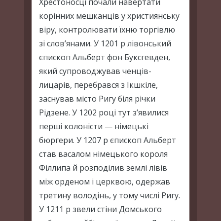
Хрестоносці почали навертати
корінних мешканців у християнську
віру, контролювати їхню торгівлю
зі слов’янами. У 1201 р лівонський
єпископ Альберт фон Буксгевден,
який супроводжував ченців-
лицарів, перебрався з Ікшкіле,
заснував місто Ригу біля річки
Рідзене. У 1202 році тут з’явилися
перші колоністи — німецькі
бюргери. У 1207 р єпископ Альберт
став васалом німецького короля
Філлипа й розподілив землі лівів
між орденом і церквою, одержав
третину володінь, у тому числі Ригу.
У 1211 р звели стіни Домського