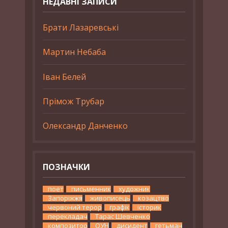
НЕДАВНІ ЗАПИСИ
Брати Лазаревські
Мартин Небаба
Іван Белей
Прімож Трубар
Олександр Данченко
ПОЗНАЧКИ
поет
письменник
художник
Запоріжжя
живописець
козацтво
червоний терор
графік
історик
перекладач
Тарас Шевченко
композитор
ОУН
дисидент
гетьман