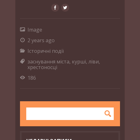
Image
2 years ago
Історичні події
заснування міста
,
курші
,
ліви
,
хрестоносці
186