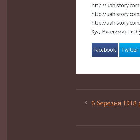
http://uahistory.co
http://uahistory.co
http://uahistory.co
Худ. Владимиров. Су
Facebook
Twitter
6 березня 1918 