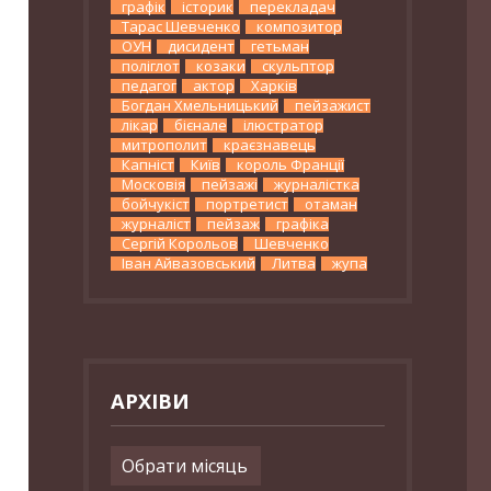
графік
історик
перекладач
Тарас Шевченко
композитор
ОУН
дисидент
гетьман
поліглот
козаки
скульптор
педагог
актор
Харків
Богдан Хмельницький
пейзажист
лікар
бієнале
ілюстратор
митрополит
краєзнавець
Капніст
Київ
король Франції
Московія
пейзажі
журналістка
бойчукіст
портретист
отаман
журналіст
пейзаж
графіка
Сергій Корольов
Шевченко
Іван Айвазовський
Литва
жупа
АРХІВИ
Архіви