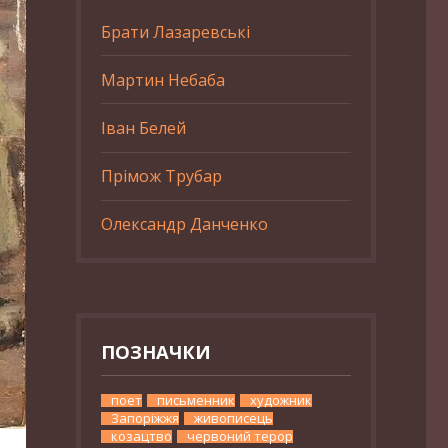
Брати Лазаревські
Мартин Небаба
Іван Белей
Прімож Трубар
Олександр Данченко
ПОЗНАЧКИ
поет
письменник
художник
Запоріжжя
живописець
козацтво
червоний терор