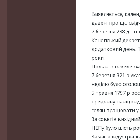
Виявляється, кален
давен, про що свід
7 березня 238 до н.
Канопський декрет,
додатковий день. 
роки.
Пильно стежили оч
7 березня 321 р ук
неділю було оголош
5 травня 1797 р ро
триденну панщину,
селян працювати у 
За совєтів вихідний
НЕПу було шість ро
За часів індустріа