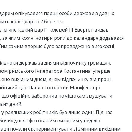
дарем опікувалися перші особи держави з давніх-
чить календар за 7 березня.
 е. єгипетський цар Птолемей III Евергет видав
 за яким кожні чотири роки до календаря додавався
Тим самим вперше було запроваджено високосні
ільники держав за днями відпочинку громадян.
азом римського імператора Костянтина, уперше
ено вихідним днем, днем відпочинку від праці.
сійський цар Павло I оголосив Маніфест про
 що офіційно заборонив поміщикам змушувати
вихідний.
 у радянських робітників був лише один. Під час
бочих днів з фіксованим вихідним у неділю.
лізації почали експериментувати зі змінним вихідним