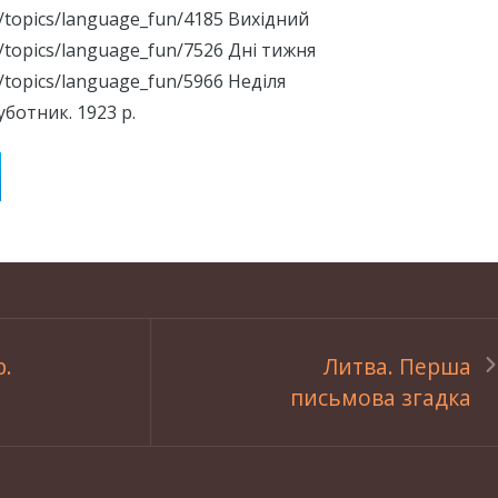
m/topics/language_fun/4185 Вихідний
m/topics/language_fun/7526 Дні тижня
m/topics/language_fun/5966 Неділя
ботник. 1923 р.
р.
Литва. Перша
письмова згадка