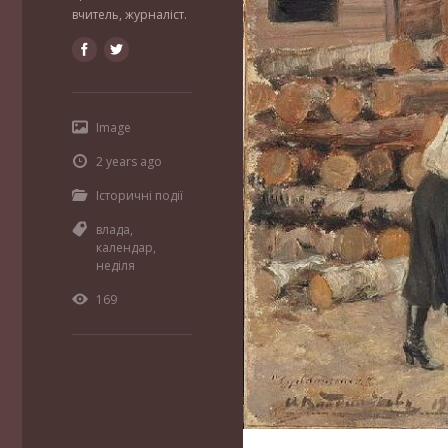
вчитель, журналіст.
Image
2 years ago
Історичні події
влада
,
календар
,
неділя
169