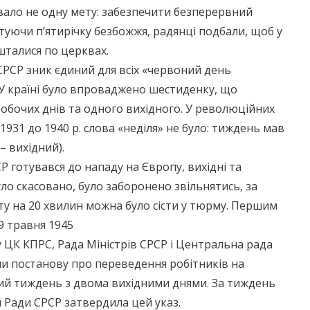
вало не одну мету: забезпечити безперервний
туючи п’ятирічку безбожжя, радянці подбали, щоб у
шталися по церквах.
 СРСР зник єдиний для всіх «червоний день
 У країні було впроваджено шестиденку, що
 робочих днів та одного вихідного. У революційних
1931 до 1940 р. слова «неділя» не було: тиждень мав
– вихідний).
Р готувався до нападу на Європу, вихідні та
уло скасовано, було заборонено звільнятись, за
ту на 20 хвилин можна було сісти у тюрму. Першим
9 травня 1945
у ЦК КПРС, Рада Міністрів СРСР і Центральна рада
и постанову про переведення робітників на
ий тиждень з двома вихідними днями. За тиждень
 Ради СРСР затвердила цей указ.