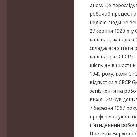
днем. Це пересліду
робочий процес; го
неділю люди не ве
27 серпня 1929 р. у
календаря» неділя.
складалася з п’яти
календарях СРСР із 
шість днів (шостий 
1940 року, коли СРС
відпустки в СРСР б
запізнення на робо
вихідним був день 
7 березня 1967 рок
профспілок ухвалил
п’ятиденний робоч
Президія Верховної