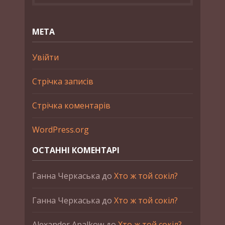
МЕТА
Увійти
Стрічка записів
Стрічка коментарів
WordPress.org
ОСТАННІ КОМЕНТАРІ
Ганна Черкаська
до
Хто ж той сокіл?
Ганна Черкаська
до
Хто ж той сокіл?
Alexander Apalkow
до
Хто ж той сокіл?