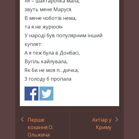
«Я – шахтарочка мала,
звуть мене Маруся.
В мене чоботів нема,
та я не журюся»
У народі був популярним інший
куплет:
А я теж була в Донбасі,
Вугіль кайлувала,
Як би не моя п…дичка,
З голоду б пропала
Перше
Ахтіар у
кохання О.
Криму
Ольжича