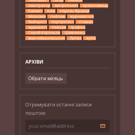
ілюстратор
митрополит
краєзнавець
Капніст
Київ
король Франції
Московія
пейзажі
журналістка
бойчукіст
портретист
отаман
журналіст
пейзаж
графіка
Сергій Корольов
Шевченко
Іван Айвазовський
Литва
жупа
АРХІВИ
Архіви
Отримувати останні записи
поштою