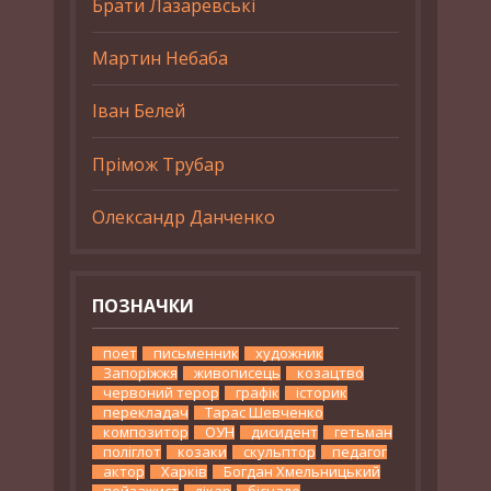
Брати Лазаревські
Мартин Небаба
Іван Белей
Прімож Трубар
Олександр Данченко
ПОЗНАЧКИ
поет
письменник
художник
Запоріжжя
живописець
козацтво
червоний терор
графік
історик
перекладач
Тарас Шевченко
композитор
ОУН
дисидент
гетьман
поліглот
козаки
скульптор
педагог
актор
Харків
Богдан Хмельницький
пейзажист
лікар
бієнале