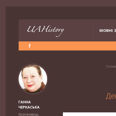
МОВНІ 
Голов
Де
ГАННА
ЧЕРКАСЬКА
Краєзнавець,