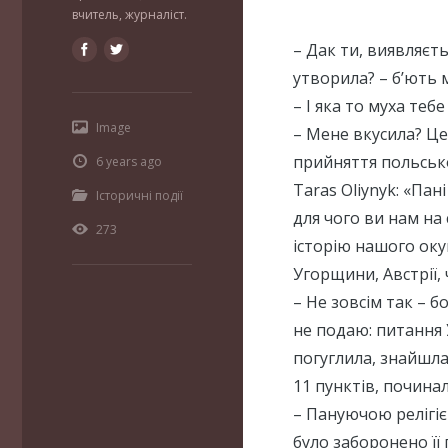
вчитель, журналіст.
– Дак ти, виявляєть
утворила? – б’ють 
– І яка то муха теб
Image
– Мене вкусила? Це
прийняття польсько
6 years ago
Taras Oliynyk: «Па
Історичні події
для чого ви нам на
273
історію нашого оку
Угорщини, Австрії, 
– Не зовсім так – б
не подаю: питання 
погуглила, знайшла
11 пунктів, починала
– Пануючою релігіє
було заборонено її