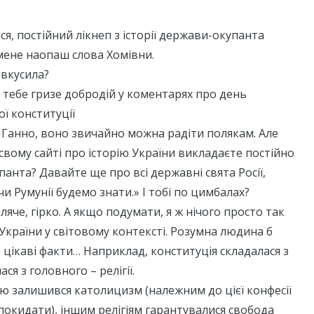
ся, постійний лікнеп з історії держави-окупанта
мене наопаш слова Хомівни.
е вкусила?
 тебе гризе добродій у коментарях про день
ї конституції
ні Ганно, воно звичайно можна радіти полякам. Але
 свому сайті про історію України викладаєте постійно
панта? Давайте ще про всі державні свята Росії,
чи Румунії будемо знати.» І тобі по цимбалах?
оляче, гірко. А якщо подумати, я ж нічого просто так
України у світовому контексті. Розумна людина б
 цікаві факти… Наприклад, конституція складалася з
ся з головного – релігії.
ю залишився католицизм (належним до цієї конфесії
 покидати), іншим релігіям гарантувалися свобода