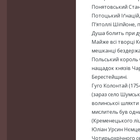
Понятовський Стані
Потоцький Іґнацій,
П’ятоллі Шіпйоне, 
Душа болить при ду
Майже всі творці Ко
мешканці бездержа
Польський король 
нащадок князів Чар
Берестейщині.
Гуго Колонтай (175
(зараз село Шумськ
волинської шляхти 
мислитель був одни
(Кременецького лі
Юліан Урсин Нємце
Чотирьохрічного се