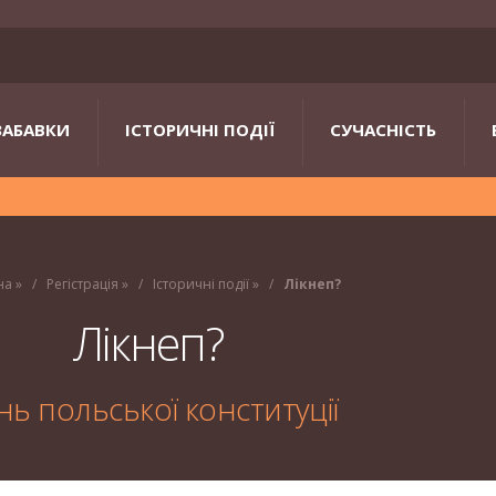
ЗАБАВКИ
ІСТОРИЧНІ ПОДІЇ
СУЧАСНІСТЬ
на
»
Регістрація
»
Історичні події
»
Лікнеп?
Лікнеп?
нь польської конституції