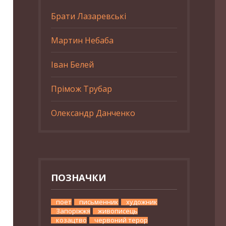
Брати Лазаревські
Мартин Небаба
Іван Белей
Прімож Трубар
Олександр Данченко
ПОЗНАЧКИ
поет
письменник
художник
Запоріжжя
живописець
козацтво
червоний терор