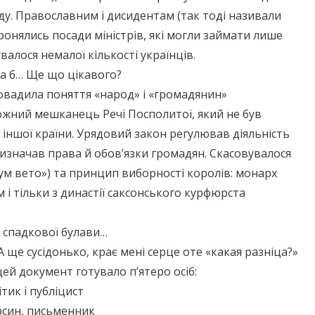
яду. Православним і дисидентам (так тоді називали
ронялись посади міністрів, які могли займати лише
увалося немалої кількості українців.
ла б… Ще що цікавого?
овадила поняття «народ» і «громадянин»
 кожний мешканець Речі Посполитої, який не був
іншої країни. Урядовий закон регулював діяльність
изначав права й обов’язки громадян. Скасовувалося
ум вето») та принцип виборності королів: монарх
 і тільки з династії саксонського курфюрста
.
в спадкової булави…
 А ще сусідонько, крає мені серце оте «какая разніца?»
 цей документ готувало п’ятеро осіб:
тик і публіцист
син, письменник