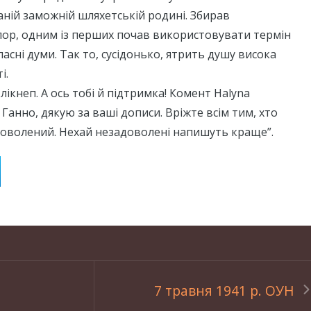
аній заможній шляхетській родині. Збирав
лор, одним із перших почав використовувати термін
асні думи. Так то, сусідонько, ятрить душу висока
і.
– лікнеп. А ось тобі й підтримка! Комент Halyna
 Ганно, дякую за ваші дописи. Вріжте всім тим, хто
доволений. Нехай незадоволені напишуть краще”.
7 травня 1941 р. ОУН