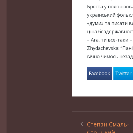
Бреста у полонізов
український фольк
«думи» та писати вл
ціна бездержавност
– Ага, ти все-таки 
Zhydachevska: “Пані
вічно чимось неза
Facebook
Twitter
Степан Смаль-
Стоцький