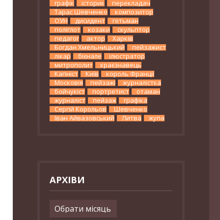
графік
історик
перекладач
Тарас Шевченко
композитор
ОУН
дисидент
гетьман
поліглот
козаки
скульптор
педагог
актор
Харків
Богдан Хмельницький
пейзажист
лікар
бієнале
ілюстратор
митрополит
краєзнавець
Капніст
Київ
король Франції
Московія
пейзажі
журналістка
бойчукіст
портретист
отаман
журналіст
пейзаж
графіка
Сергій Корольов
Шевченко
Іван Айвазовський
Литва
жупа
АРХІВИ
Архіви