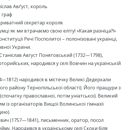
слав Авґуст, король
 граф
приватний секретар короля.
мці як ми втрачаємо свою еліту! «Какая разніца?!»
нституції Речі Посполитої – полонізовані українці,
вної України.
Станіслав Август Понятовський (1732—1798),
торийських, народився у селі Вовчин на українській
4—1812) народився в містечку Великі Дедеркали
ого району Тернопільської області). Його пращури з
(спочатку православної, потім уніатської). Великий
м із організаторів Вищої Волинської гімназії
цею).
вич (1757—1841), письменник, оратор, посол
йму. Народився в українському селі Скоки біля