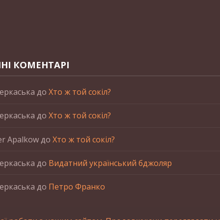
НІ КОМЕНТАРІ
еркаська
до
Хто ж той сокіл?
еркаська
до
Хто ж той сокіл?
er Apalkow
до
Хто ж той сокіл?
еркаська
до
Видатний український бджоляр
еркаська
до
Петро Франко