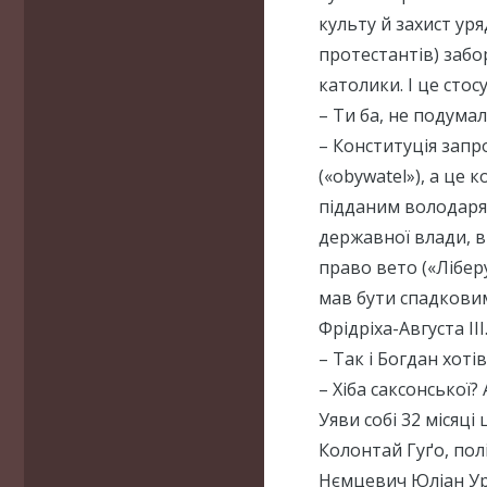
культу й захист ур
протестантів) забо
католики. І це стос
– Ти ба, не подума
– Конституція запр
(«obywatel»), а це
підданим володаря 
державної влади, в
право вето («Лібер
мав бути спадковим
Фрідріха-Августа III
– Так і Богдан хоті
– Хіба саксонської?
Уяви собі 32 місяці
Колонтай Гуґо, полі
Нємцевич Юліан Ур