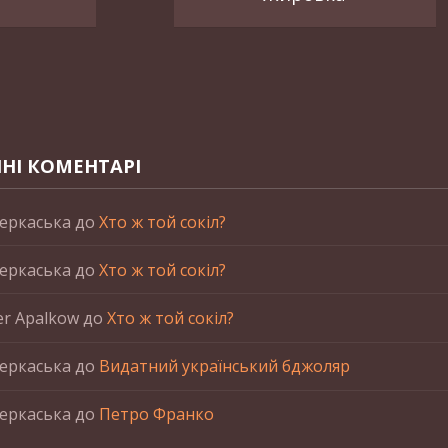
НІ КОМЕНТАРІ
еркаська
до
Хто ж той сокіл?
еркаська
до
Хто ж той сокіл?
er Apalkow
до
Хто ж той сокіл?
еркаська
до
Видатний український бджоляр
еркаська
до
Петро Франко