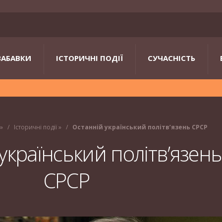
ЗАБАВКИ
ІСТОРИЧНІ ПОДІЇ
СУЧАСНІСТЬ
»
Історичні події
»
Останній український політв’язень СРСР
український політв’язень
СРСР