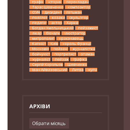
графік
історик
перекладач
Тарас Шевченко
композитор
ОУН
дисидент
гетьман
поліглот
козаки
скульптор
педагог
актор
Харків
Богдан Хмельницький
пейзажист
лікар
бієнале
ілюстратор
митрополит
краєзнавець
Капніст
Київ
король Франції
Московія
пейзажі
журналістка
бойчукіст
портретист
отаман
журналіст
пейзаж
графіка
Сергій Корольов
Шевченко
Іван Айвазовський
Литва
жупа
АРХІВИ
Архіви