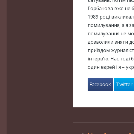
Горбачова вже не б
1989 році викликал
помилування, а я за
помилування не мож
дозволили зняти до
приїздом журналіст
інтерв’ю. Нас тоді 
один єврей і я – ук
Facebook
Twitter