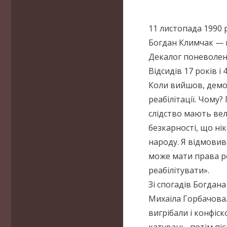
11 листопада 1990 
Богдан Климчак — 
Декалог поневолен
Відсидів 17 років і 
Коли вийшов, демо
реабілітації. Чому?
слідство мають велик
безкарності, що нік
народу. Я відмовивс
може мати права реа
реабілітувати».
Зі спогадів Богдан
Михаїла Горбачова.
вигрібали і конфіск
катувань, потім піс