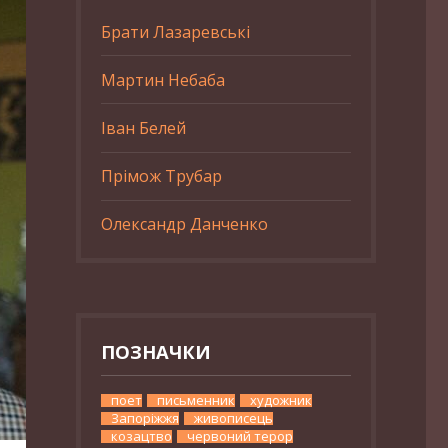
Брати Лазаревські
Мартин Небаба
Іван Белей
Прімож Трубар
Олександр Данченко
ПОЗНАЧКИ
поет
письменник
художник
Запоріжжя
живописець
козацтво
червоний терор