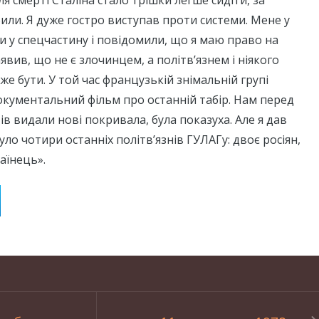
или. Я дуже гостро виступав проти системи. Мене у
и у спецчастину і повідомили, що я маю право на
явив, що не є злочинцем, а політв’язнем і ніякого
е бути. У той час французькій знімальній групі
кументальний фільм про останній табір. Нам перед
ів видали нові покривала, була показуха. Але я дав
було чотири останніх політв’язнів ГУЛАГу: двоє росіян,
раїнець».