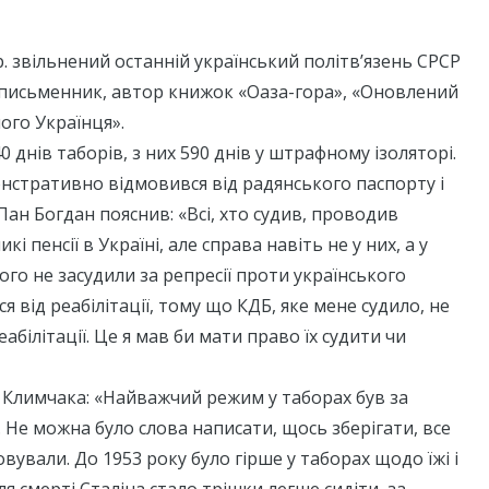
р. звільнений останній український політв’язень СРСР
письменник, автор книжок «Оаза-гора», «Оновлений
ого Українця».
40 днів таборів, з них 590 днів у штрафному ізоляторі.
нстративно відмовився від радянського паспорту і
 Пан Богдан пояснив: «Всі, хто судив, проводив
і пенсії в Україні, але справа навіть не у них, а у
ого не засудили за репресії проти українського
я від реабілітації, тому що КДБ, яке мене судило, не
білітації. Це я мав би мати право їх судити чи
а Климчака: «Найважчий режим у таборах був за
 Не можна було слова написати, щось зберігати, все
овували. До 1953 року було гірше у таборах щодо їжі і
ля смерті Сталіна стало трішки легше сидіти, за