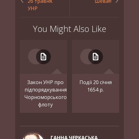
26 травня.
Шева!!!
УНР
You Might Also Like
Закон УНР про
Події 20 січня
підпорядкування
1654 р.
Чорноморського
флоту
ГАННА ЧЕРКАСЬКА