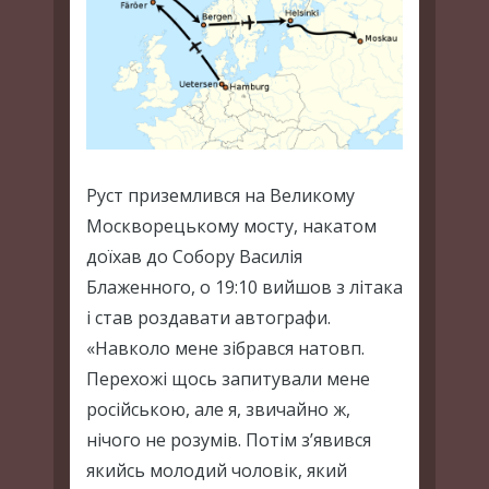
Руст приземлився на Великому
Москворецькому мосту, накатом
доїхав до Собору Василія
Блаженного, о 19:10 вийшов з літака
і став роздавати автографи.
«Навколо мене зібрався натовп.
Перехожі щось запитували мене
російською, але я, звичайно ж,
нічого не розумів. Потім з’явився
якийсь молодий чоловік, який