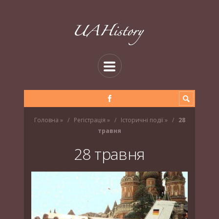
Головна
»
Регістрація
»
Історичні події
»
28
травня
28 травня