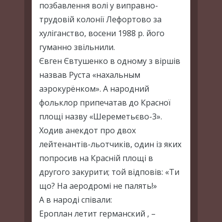
позбавлення волі у виправно-
трудовій колонії Лефортово за
хуліганство, восени 1988 р. його
гуманно звільнили.
Євген Євтушенко в одному з віршів
назвав Руста «нахальным
аэрокурёнком». А народний
фольклор припечатав до Красної
площі назву «Шереметьєво-3».
Ходив анекдот про двох
лейтенантів-льотчиків, один із яких
попросив на Красній площі в
другого закурити; той відповів: «Ти
що? На аеродромі не палять!»
А в народі співали:
Ероплан летит германский , –