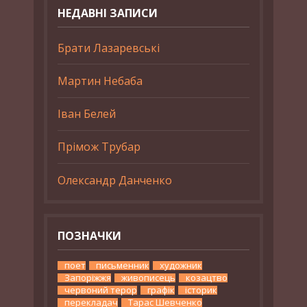
НЕДАВНІ ЗАПИСИ
Брати Лазаревські
Мартин Небаба
Іван Белей
Прімож Трубар
Олександр Данченко
ПОЗНАЧКИ
поет
письменник
художник
Запоріжжя
живописець
козацтво
червоний терор
графік
історик
перекладач
Тарас Шевченко