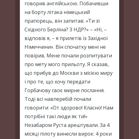
говорив англійською. Побачивши
на борту літака німецький
прапорець, він запитав: «Ти зі
Східного Берліна? З НДР?» – «Ні, –
відповів я, – я прилетів із Західної
Німеччини». Він спочатку мені не
повірив. Мене почали розпитувати
про мету мого прильоту. Я сказав,
що прибув до Москви з місією миру
і про те, що хочу передати
Горбачову своє мирне послання.
Тоді всі навперебій почали
говорити: «От здорово! Класно! Нам
потрібні такі люди як ти!»
Незабаром Руста арештували. За 4
місяці пілоту винесли вирок: 4 роки