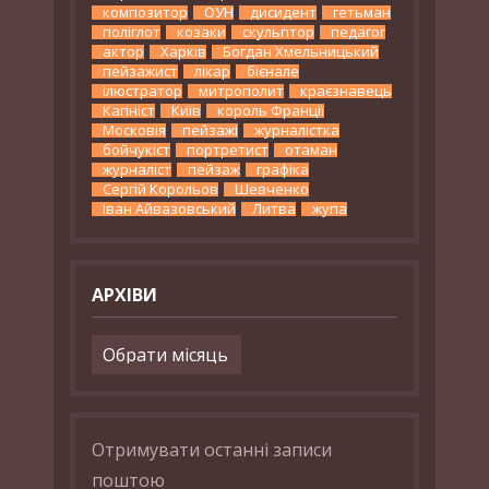
композитор
ОУН
дисидент
гетьман
поліглот
козаки
скульптор
педагог
актор
Харків
Богдан Хмельницький
пейзажист
лікар
бієнале
ілюстратор
митрополит
краєзнавець
Капніст
Київ
король Франції
Московія
пейзажі
журналістка
бойчукіст
портретист
отаман
журналіст
пейзаж
графіка
Сергій Корольов
Шевченко
Іван Айвазовський
Литва
жупа
АРХІВИ
Архіви
Отримувати останні записи
поштою