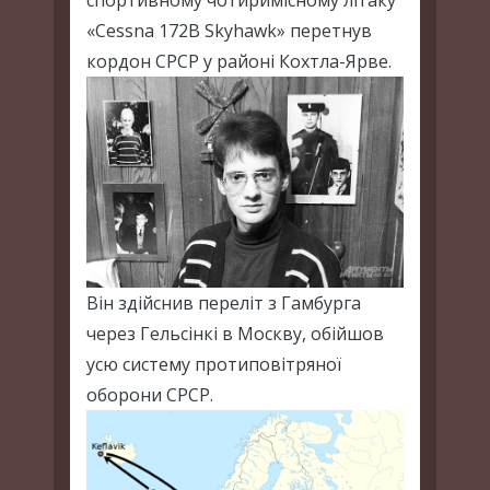
спортивному чотиримісному літаку
«Cessna 172B Skyhawk» перетнув
кордон СРСР у районі Кохтла-Ярве.
Він здійснив переліт з Гамбурга
через Гельсінкі в Москву, обійшов
усю систему протиповітряної
оборони СРСР.