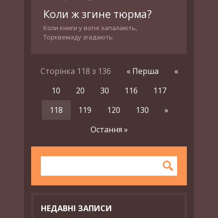
Коли ж згине тюрма?
Коли книги у вогні запалають,
Торквемаду згадають
Сторінка 118 з 136
« Перша
«
10
20
30
116
117
118
119
120
130
»
Остання »
НЕДАВНІ ЗАПИСИ