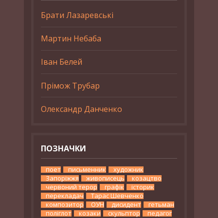
Брати Лазаревські
Мартин Небаба
Іван Белей
Прімож Трубар
Олександр Данченко
ПОЗНАЧКИ
поет
письменник
художник
Запоріжжя
живописець
козацтво
червоний терор
графік
історик
перекладач
Тарас Шевченко
композитор
ОУН
дисидент
гетьман
поліглот
козаки
скульптор
педагог