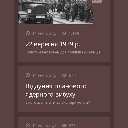
11 years ago
1,199
22 вересня 1939 р.
Золотий вересень для поляків і українців
11 years ago
674
Відлуння планового
ядерного вибуху
з кого ж спитати за експерименти?
11 years ago
853