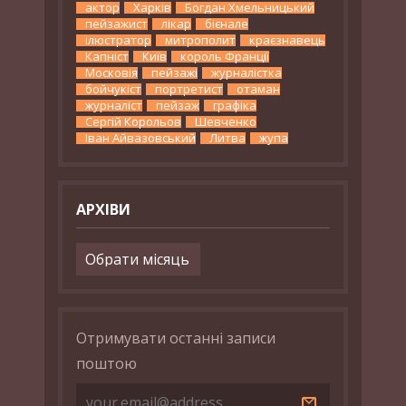
актор
Харків
Богдан Хмельницький
пейзажист
лікар
бієнале
ілюстратор
митрополит
краєзнавець
Капніст
Київ
король Франції
Московія
пейзажі
журналістка
бойчукіст
портретист
отаман
журналіст
пейзаж
графіка
Сергій Корольов
Шевченко
Іван Айвазовський
Литва
жупа
АРХІВИ
Архіви
Отримувати останні записи
поштою