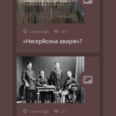
2 years ago
284
«Несерйозна аварія»?
2 years ago
277