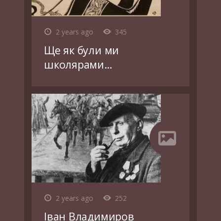
2 years ago
345
Ще як були ми
школярами…
2 years ago
252
Іван Владимиров