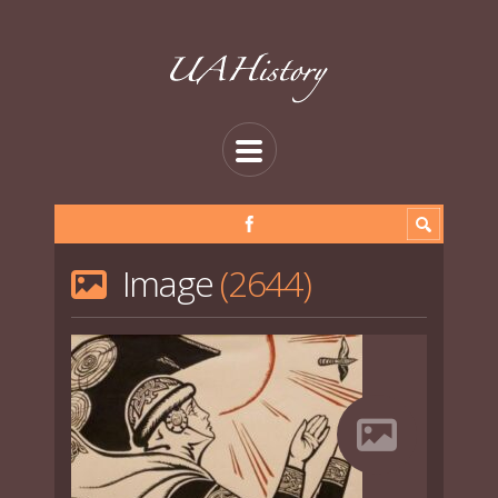
Image
2644