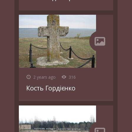
2 years ago
316
Кость Гордієнко