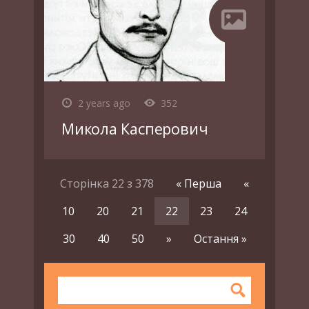
2 years ago
352
Микола Касперович
Сторінка 22 з 378
« Перша
«
10
20
21
22
23
24
30
40
50
»
Остання »