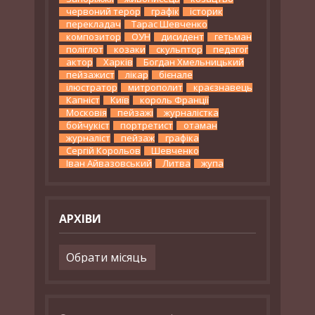
червоний терор
графік
історик
перекладач
Тарас Шевченко
композитор
ОУН
дисидент
гетьман
поліглот
козаки
скульптор
педагог
актор
Харків
Богдан Хмельницький
пейзажист
лікар
бієнале
ілюстратор
митрополит
краєзнавець
Капніст
Київ
король Франції
Московія
пейзажі
журналістка
бойчукіст
портретист
отаман
журналіст
пейзаж
графіка
Сергій Корольов
Шевченко
Іван Айвазовський
Литва
жупа
АРХІВИ
Архіви