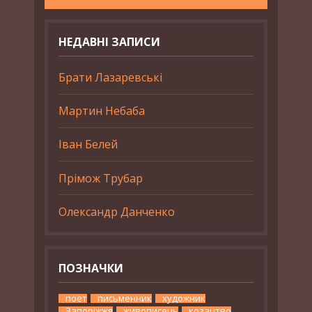
НЕДАВНІ ЗАПИСИ
Брати Лазаревські
Мартин Небаба
Іван Белей
Прімож Трубар
Олександр Данченко
ПОЗНАЧКИ
поет
письменник
художник
Запоріжжя
живописець
козацтво