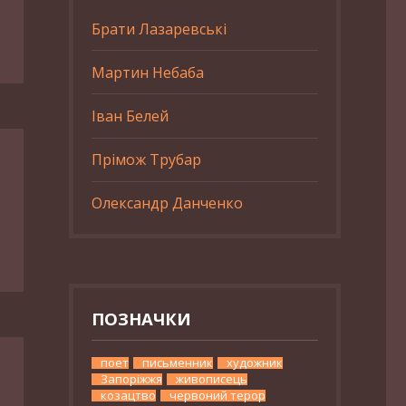
Брати Лазаревські
Мартин Небаба
Іван Белей
Прімож Трубар
Олександр Данченко
ПОЗНАЧКИ
поет
письменник
художник
Запоріжжя
живописець
козацтво
червоний терор