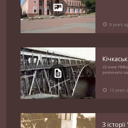
8 years a
Кічкаськ
22 січня 1908
розпочато зал
Вовчому гирлі
13 years 
З історії