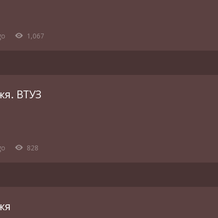
go
1,067
жя. ВТУЗ
go
828
жя