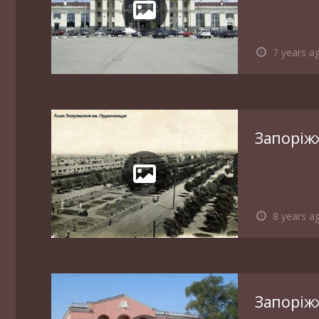
7 years a
Запоріж
8 years a
Запоріж