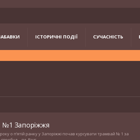
ЗАБАВКИ
ІСТОРИЧНІ ПОДІЇ
СУЧАСНІСТЬ
 №1 Запоріжжя
 року о п’ятій ранку у Запоріжжі почав курсувати трамвай № 1 за
пробуд – пл. Волі