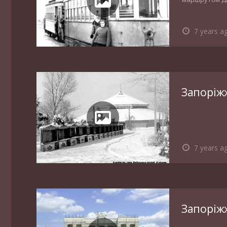
7 years a
Запоріж
7 years a
Запоріжжя