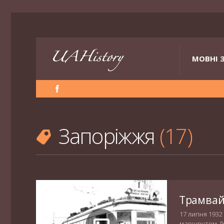
МОВНІ 
Запоріжжя
17
Трамвай
17 липня 1932
маршрутом Дні