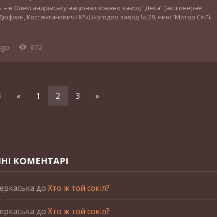
 р. – в Олександрівську націоналізовано завод “Дека” (акціонерне
юфлон, Костянтинович і К°») («згодом завод № 29, нині “Мотор Січ”).
ago
672
3
«
1
2
3
»
НІ КОМЕНТАРІ
еркаська
до
Хто ж той сокіл?
еркаська
до
Хто ж той сокіл?