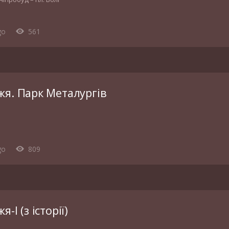
go
561
жя. Парк Металургів
go
809
-І (з історії)