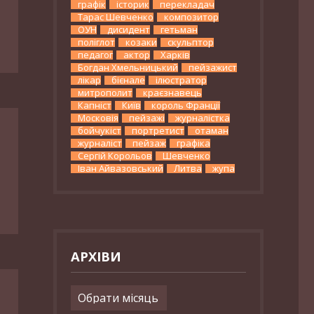
графік
історик
перекладач
Тарас Шевченко
композитор
ОУН
дисидент
гетьман
поліглот
козаки
скульптор
педагог
актор
Харків
Богдан Хмельницький
пейзажист
лікар
бієнале
ілюстратор
митрополит
краєзнавець
Капніст
Київ
король Франції
Московія
пейзажі
журналістка
бойчукіст
портретист
отаман
журналіст
пейзаж
графіка
Сергій Корольов
Шевченко
Іван Айвазовський
Литва
жупа
АРХІВИ
Архіви