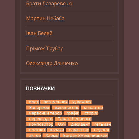
Брати Лазаревські
Мартин Небаба
Іван Белей
Прімож Трубар
Олександр Данченко
ПОЗНАЧКИ
поет
письменник
художник
Запоріжжя
живописець
козацтво
червоний терор
графік
історик
перекладач
Тарас Шевченко
композитор
ОУН
дисидент
гетьман
поліглот
козаки
скульптор
педагог
актор
Харків
Богдан Хмельницький