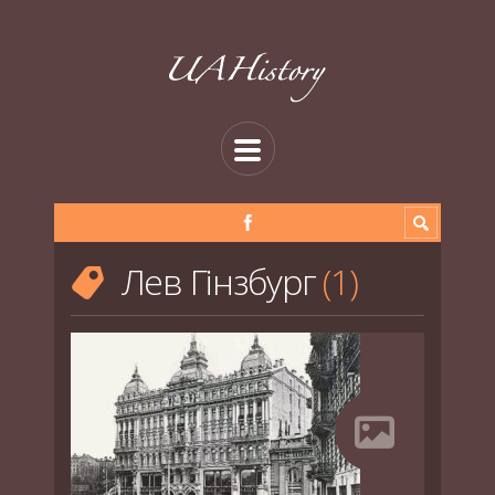
Лев Гінзбург
1