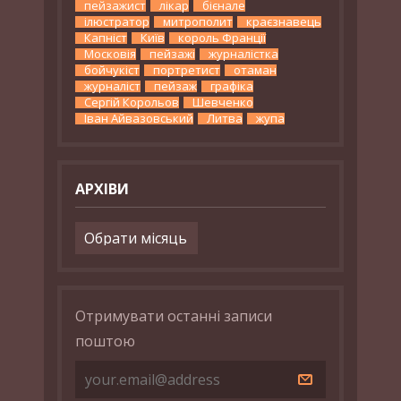
пейзажист
лікар
бієнале
ілюстратор
митрополит
краєзнавець
Капніст
Київ
король Франції
Московія
пейзажі
журналістка
бойчукіст
портретист
отаман
журналіст
пейзаж
графіка
Сергій Корольов
Шевченко
Іван Айвазовський
Литва
жупа
АРХІВИ
Архіви
Отримувати останні записи
поштою