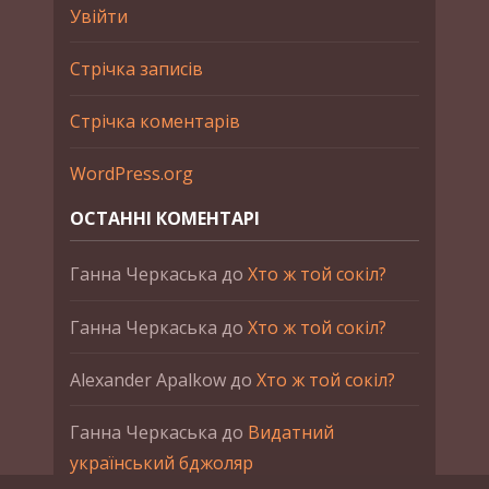
Увійти
Стрічка записів
Стрічка коментарів
WordPress.org
ОСТАННІ КОМЕНТАРІ
Ганна Черкаська
до
Хто ж той сокіл?
Ганна Черкаська
до
Хто ж той сокіл?
Alexander Apalkow
до
Хто ж той сокіл?
Ганна Черкаська
до
Видатний
український бджоляр