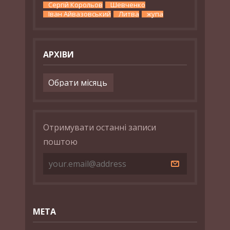
Сергій Корольов
Шевченко
Іван Айвазовський
Литва
жупа
АРХІВИ
Архіви
Отримувати останні записи
поштою
МЕТА