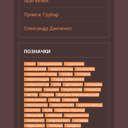
Іван Белей
Прімож Трубар
Олександр Данченко
ПОЗНАЧКИ
поет
письменник
художник
Запоріжжя
живописець
козацтво
червоний терор
графік
історик
перекладач
Тарас Шевченко
композитор
ОУН
дисидент
гетьман
поліглот
козаки
скульптор
педагог
актор
Харків
Богдан Хмельницький
пейзажист
лікар
бієнале
ілюстратор
митрополит
краєзнавець
Капніст
Київ
король Франції
Московія
пейзажі
журналістка
бойчукіст
портретист
отаман
журналіст
пейзаж
графіка