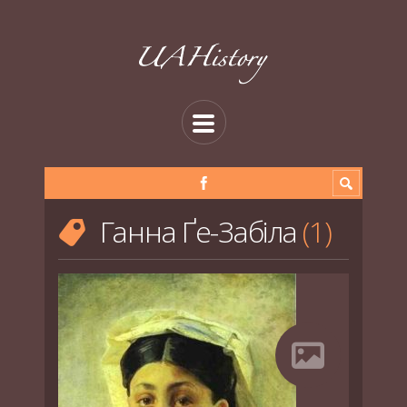
Ганна Ґе-Забіла
1