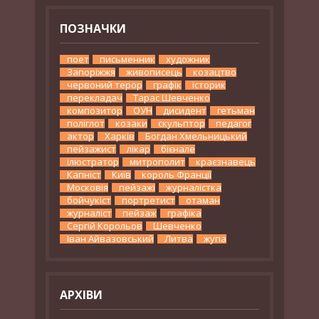
ПОЗНАЧКИ
поет
письменник
художник
Запоріжжя
живописець
козацтво
червоний терор
графік
історик
перекладач
Тарас Шевченко
композитор
ОУН
дисидент
гетьман
поліглот
козаки
скульптор
педагог
актор
Харків
Богдан Хмельницький
пейзажист
лікар
бієнале
ілюстратор
митрополит
краєзнавець
Капніст
Київ
король Франції
Московія
пейзажі
журналістка
бойчукіст
портретист
отаман
журналіст
пейзаж
графіка
Сергій Корольов
Шевченко
Іван Айвазовський
Литва
жупа
АРХІВИ