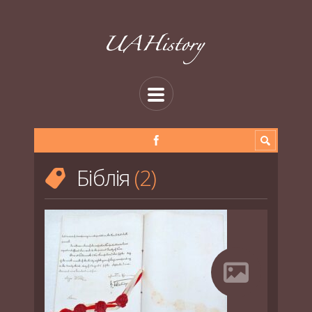
Біблія
2