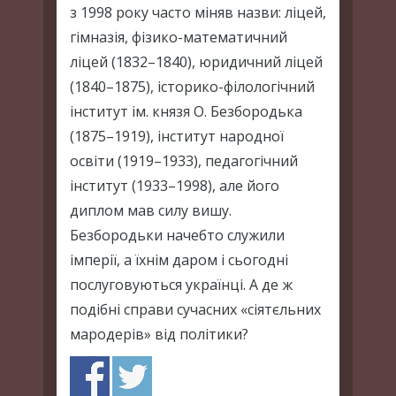
з 1998 року часто міняв назви: лiцей,
гiмназiя, фізико-математичний
ліцей (1832–1840), юридичний ліцей
(1840–1875), історико-філологічний
інститут iм. князя О. Безбородька
(1875–1919), інститут народної
освіти (1919–1933), педагогічний
інститут (1933–1998), але його
диплом мав силу вишу.
Безбородьки начебто служили
імперії, а їхнім даром і сьогодні
послуговуються українці. А де ж
подібні справи сучасних «сіятєльних
мародерів» від політики?