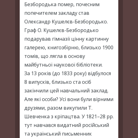
Безбородька помер, почесним
попечителем закладу став
Олександр Кушелєв-Безбородько.
Граф О. Кушелєв-Безбородько
подарував гімназії цінну картинну
галерею, книгозбірню, близько 1900
томів, що лягла в основу
майбутньої наукової бібліотеки.
За 13 років (до 1833 року) відбулося
8 випусків, близько ста осіб
закінчили цей навчальний заклад.
Але які особи? Усі вони були вірними
друзями, разом викупили Т.
Шевченка з кріпацтва. У 1821–28 рр.
тут навчався видатний російський
та український письменник