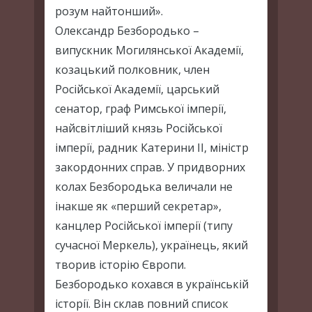
розум найтонший».
Олександр Безбородько –
випускник Могилянської Академії,
козацький полковник, член
Російської Академії, царський
сенатор, граф Римської імперії,
найсвітліший князь Російської
імперії, радник Катерини ІІ, міністр
закордонних справ. У придворних
колах Безбородька величали не
інакше як «перший секретар»,
канцлер Росiйської iмперiї (типу
сучасної Меркель), українець, який
творив історію Європи.
Безбородько кохався в українській
iсторiї. Вiн склав повний список