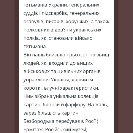
гетьманiв України, генеральних
суддів і пiдскарбiїв, генеральних
осавулiв, писарiв, хорунжих, а також
полковників дев’яти українських
полків, які становили вiйсько
гетьмана.
Вiн навів близько трьохсот прiзвищ
людей, які входили до вищих
вiйськових та цивiльних органiв
управлiння України, даючи їм
короткі, влучнi характеристики.
Ним зiбрана унiкальна колекцiя
картин, бронзи й фарфору. На жаль,
зараз бiльшiсть картин
Безбородька перебуває в Росiї (
Ермітаж, Російський музей).