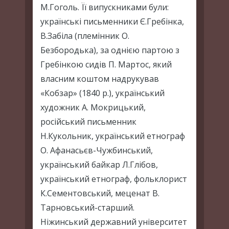
М.Гоголь. Її випускниками були:
українські письменники Є.Гребінка,
В.Забіла (племінник О.
Безбородька), за однією партою з
Гребінкою сидів П. Мартос, який
власним коштом надрукував
«Кобзар» (1840 р.), український
художник А. Мокрицький,
російський письменник
Н.Кукольник, український етнограф
О. Афанасьєв-Чужбинський,
український байкар Л.Глібов,
український етнограф, фольклорист
К.Сементовський, меценат В.
Тарновський-старший.
Ніжинський державний університет