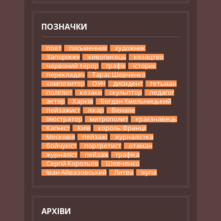
ПОЗНАЧКИ
поет
письменник
художник
Запоріжжя
живописець
козацтво
червоний терор
графік
історик
перекладач
Тарас Шевченко
композитор
ОУН
дисидент
гетьман
поліглот
козаки
скульптор
педагог
актор
Харків
Богдан Хмельницький
пейзажист
лікар
бієнале
ілюстратор
митрополит
краєзнавець
Капніст
Київ
король Франції
Московія
пейзажі
журналістка
бойчукіст
портретист
отаман
журналіст
пейзаж
графіка
Сергій Корольов
Шевченко
Іван Айвазовський
Литва
жупа
АРХІВИ