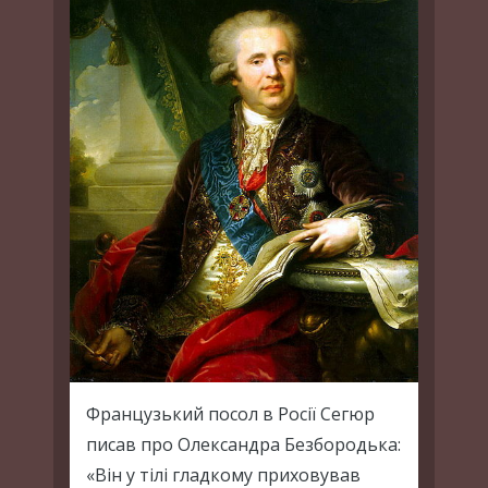
Французький посол в Росiї Сегюр
писав про Олександра Безбородька:
«Вiн у тiлi гладкому приховував