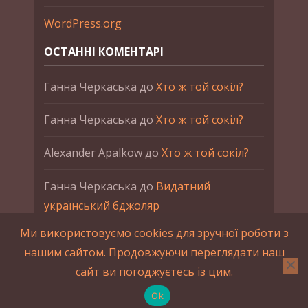
WordPress.org
ОСТАННІ КОМЕНТАРІ
Ганна Черкаська
до
Хто ж той сокіл?
Ганна Черкаська
до
Хто ж той сокіл?
Alexander Apalkow
до
Хто ж той сокіл?
Ганна Черкаська
до
Видатний
український бджоляр
Ми використовуємо cookies для зручної роботи з
Ганна Черкаська
до
Петро Франко
нашим сайтом. Продовжуючи переглядати наш
сайт ви погоджуєтесь із цим.
2015-2023 © UAHistory Всі права застережено.
При використанні матеріалів сайта обов'язкове
Ok
зворотнє посилання.