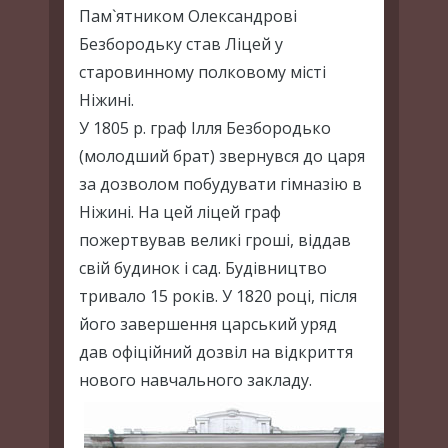
Пам`ятником Олександрові
Безбородьку став Ліцей у
старовинному полковому мiстi
Нiжинi.
У 1805 р. граф Ілля Безбородько
(молодший брат) звернувся до царя
за дозволом побудувати гімназію в
Ніжині. На цей лiцей граф
пожертвував великі гроші, вiддав
свiй будинок i сад. Будівництво
тривало 15 років. У 1820 році, після
його завершення царський уряд
дав офіційний дозвіл на відкриття
нового навчального закладу.