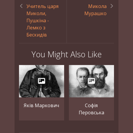
Учитель царя
Микола
Миколи,
Мурашко
Пушкіна -
Лемко з
Бескидів
You Might Also Like
Яків Маркович
Софія
Перовська