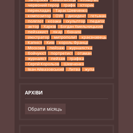
червоний терор
графік
історик
перекладач
Тарас Шевченко
композитор
ОУН
дисидент
гетьман
поліглот
козаки
скульптор
педагог
актор
Харків
Богдан Хмельницький
пейзажист
лікар
бієнале
ілюстратор
митрополит
краєзнавець
Капніст
Київ
король Франції
Московія
пейзажі
журналістка
бойчукіст
портретист
отаман
журналіст
пейзаж
графіка
Сергій Корольов
Шевченко
Іван Айвазовський
Литва
жупа
АРХІВИ
Архіви