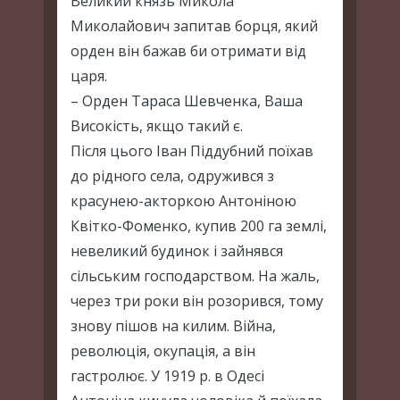
Великий князь Микола
Миколайович запитав борця, який
орден він бажав би отримати від
царя.
– Орден Тараса Шевченка, Ваша
Високість, якщо такий є.
Після цього Іван Піддубний поїхав
до рідного села, одружився з
красунею-акторкою Антоніною
Квітко-Фоменко, купив 200 га землі,
невеликий будинок і зайнявся
сільським господарством. На жаль,
через три роки він розорився, тому
знову пішов на килим. Війна,
революція, окупація, а він
гастролює. У 1919 р. в Одесі