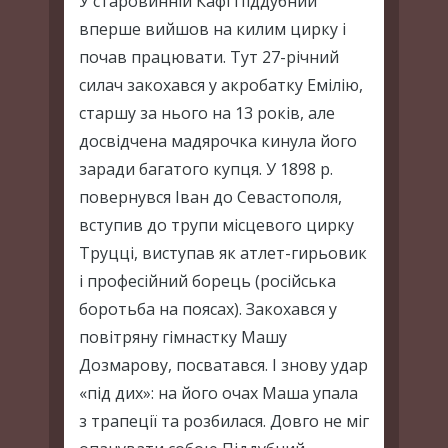
У старовинній Кафі Піддубний
вперше вийшов на килим цирку і
почав працювати. Тут 27-річний
силач закохався у акробатку Емілію,
старшу за нього на 13 років, але
досвідчена мадярочка кинула його
заради багатого купця. У 1898 р.
повернувся Іван до Севастополя,
вступив до трупи місцевого цирку
Труцці, виступав як атлет-гирьовик
і професійний борець (російська
боротьба на поясах). Закохався у
повітряну гімнастку Машу
Дозмарову, посватався. І знову удар
«під дих»: на його очах Маша упала
з трапеції та розбилася. Довго не міг