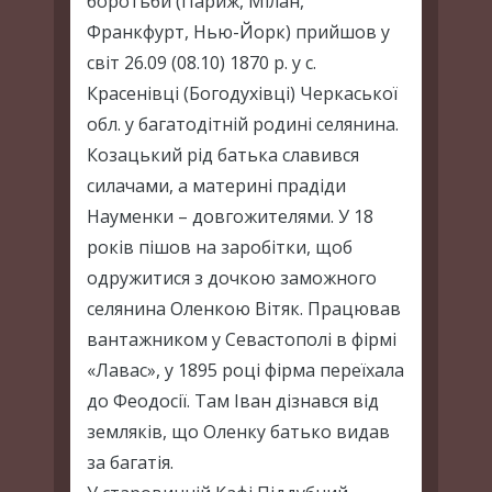
боротьби (Париж, Мілан,
Франкфурт, Нью-Йорк) прийшов у
світ 26.09 (08.10) 1870 р. у с.
Красенівці (Богодухівці) Черкаської
обл. у багатодітній родині селянина.
Козацький рід батька славився
силачами, а материні прадіди
Науменки – довгожителями. У 18
років пішов на заробітки, щоб
одружитися з дочкою заможного
селянина Оленкою Вітяк. Працював
вантажником у Севастополі в фірмі
«Лавас», у 1895 році фірма переїхала
до Феодосії. Там Іван дізнався від
земляків, що Оленку батько видав
за багатія.