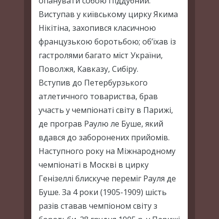
опанувати собою Піддубний.
Виступав у київському цирку Якима
Нікітіна, захопився класичною
французькою боротьбою; об’їхав із
гастролями багато міст України,
Поволжя, Кавказу, Сибіру.
Вступив до Петербурзького
атлетичного товариства, брав
участь у чемпіонаті світу в Парижі,
де програв Раулю ле Буше, який
вдався до заборонених прийомів.
Наступного року на Міжнародному
чемпіонаті в Москві в цирку
Генізеллі блискуче переміг Рауля де
Буше. За 4 роки (1905-1909) шість
разів ставав чемпіоном світу з