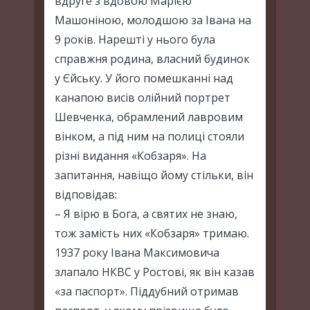
вдруге з вдовою Марією
Машоніною, молодшою за Івана на
9 років. Нарешті у нього була
справжня родина, власний будинок
у Єйську. У його помешканні над
канапою висів олійний портрет
Шевченка, обрамлений лавровим
вінком, а під ним на полиці стояли
різні видання «Кобзаря». На
запитання, навіщо йому стільки, він
відповідав:
– Я вірю в Бога, а святих не знаю,
тож замість них «Кобзаря» тримаю.
1937 року Івана Максимовича
злапало НКВС у Ростові, як він казав
«за паспорт». Піддубний отримав