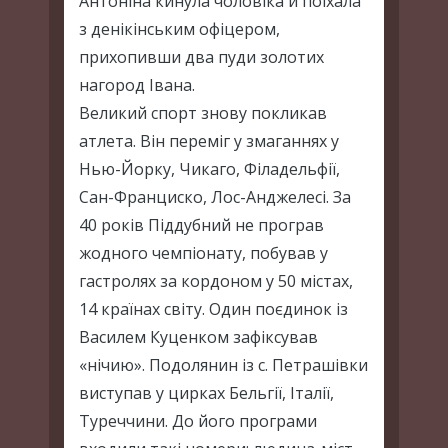
Антоніна кинула чоловіка й поїхала
з денікінським офіцером,
прихопивши два пуди золотих
нагород Івана.
Великий спорт знову покликав
атлета. Він переміг у змаганнях у
Нью-Йорку, Чикаго, Філадельфії,
Сан-Франциско, Лос-Анджелесі. За
40 років Піддубний не програв
жодного чемпіонату, побував у
гастролях за кордоном у 50 містах,
14 країнах світу. Один поєдинок із
Василем Куценком зафіксував
«нічию». Подолянин із с. Петрашівки
виступав у цирках Бельгії, Італії,
Туреччини. До його програми