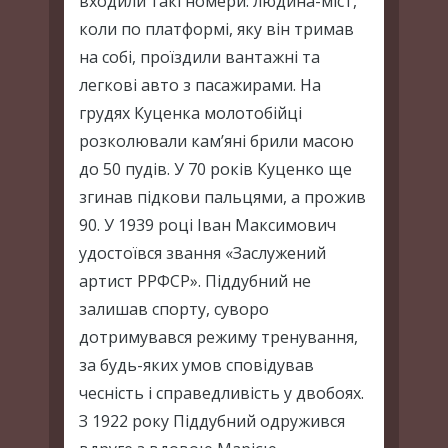
входили такі номери: людина-міст,
коли по платформі, яку він тримав
на собі, проїздили вантажні та
легкові авто з пасажирами. На
грудях Куценка молотобійці
розколювали кам’яні брили масою
до 50 пудів. У 70 років Куценко ще
згинав підкови пальцями, а прожив
90. У 1939 році Іван Максимович
удостоївся звання «Заслужений
артист РРФСР». Піддубний не
залишав спорту, суворо
дотримувався режиму тренування,
за будь-яких умов сповідував
чесність і справедливість у двобоях.
З 1922 року Піддубний одружився