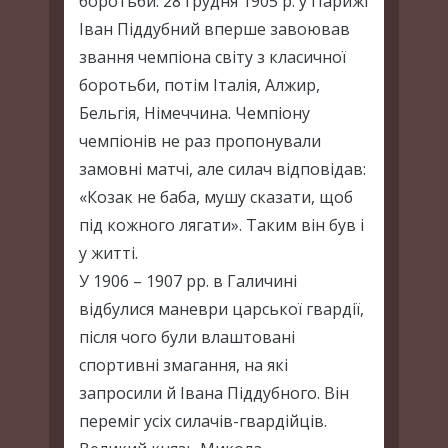
боротьби. 28 грудня 1905 р. у Парижі
Іван Піддубний вперше завоював
звання чемпіона світу з класичної
боротьби, потім Італія, Алжир,
Бельгія, Німеччина. Чемпіону
чемпіонів не раз пропонували
замовні матчі, але силач відповідав:
«Козак не баба, мушу сказати, щоб
під кожного лягати». Таким він був і
у житті.
У 1906 – 1907 рр. в Галичині
відбулися маневри царської гвардії,
після чого були влаштовані
спортивні змагання, на які
запросили й Івана Піддубного. Він
переміг усіх силачів-гвардійців.