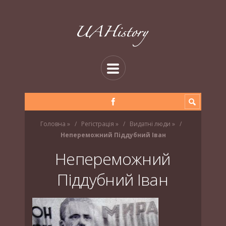
Головна
»
Регістрація
»
Видатні люди
»
Непереможний Піддубний Іван
Непереможний
Піддубний Іван