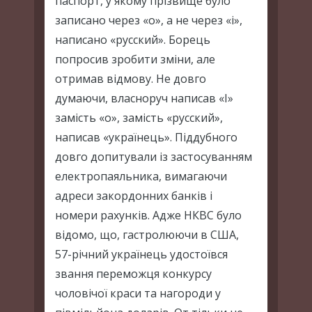
паспорт, у якому прізвище було
записано через «о», а не через «і»,
написано «русский». Борець
попросив зробити зміни, але
отримав відмову. Не довго
думаючи, власноруч написав «І»
замість «о», замість «русский»,
написав «українець». Піддубного
довго допитували із застосуванням
електропаяльника, вимагаючи
адреси закордонних банків і
номери рахунків. Адже НКВС було
відомо, що, гастролюючи в США,
57-річний українець удостоївся
звання переможця конкурсу
чоловічої краси та нагороди у