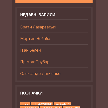
НЕДАВНІ ЗАПИСИ
Брати Лазаревські
Мартин Небаба
Іван Белей
Прімож Трубар
Олександр Данченко
ПОЗНАЧКИ
поет
письменник
художник
Запоріжжя
живописець
козацтво