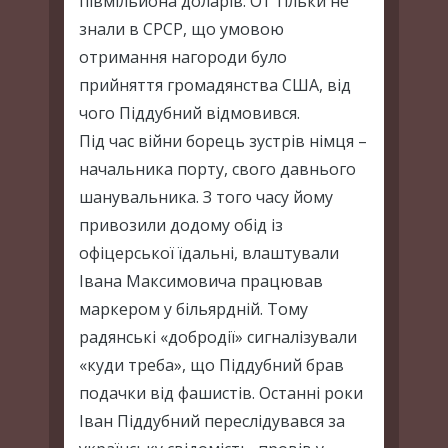
півмільйона доларів. От тільки не
знали в СРСР, що умовою
отримання нагороди було
прийняття громадянства США, від
чого Піддубний відмовився.
Під час війни борець зустрів німця –
начальника порту, свого давнього
шанувальника. З того часу йому
привозили додому обід із
офіцерської їдальні, влаштували
Івана Максимовича працював
маркером у більярдній. Тому
радянські «добродії» сигналізували
«куди треба», що Піддубний брав
подачки від фашистів. Останні роки
Іван Піддубний переслідувався за