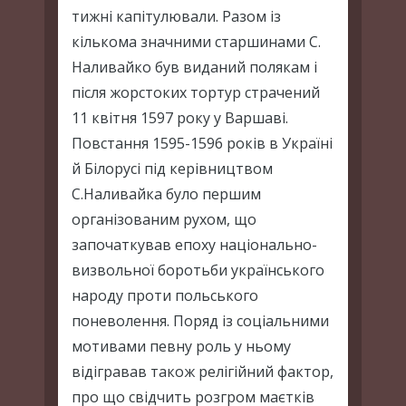
тижні капітулювали. Разом із
кількома значними старшинами С.
Наливайко був виданий полякам і
після жорстоких тортур страчений
11 квітня 1597 року у Варшаві.
Повстання 1595-1596 років в Україні
й Білорусі під керівництвом
С.Наливайка було першим
організованим рухом, що
започаткував епоху національно-
визвольної боротьби українського
народу проти польського
поневолення. Поряд із соціальними
мотивами певну роль у ньому
відігравав також релігійний фактор,
про що свідчить розгром маєтків