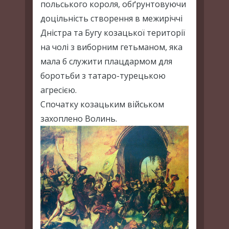
польського короля, обґрунтовуючи
доцільність створення в межиріччі
Дністра та Бугу козацької території
на чолі з виборним гетьманом, яка
мала б служити плацдармом для
боротьби з татаро-турецькою
агресією.
Спочатку козацьким військом
захоплено Волинь.