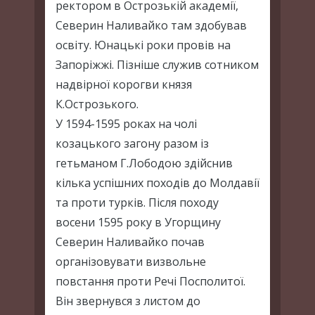
ректором в Острозькій академії,
Северин Наливайко там здобував
освіту. Юнацькі роки провів на
Запоріжжі. Пізніше служив сотником
надвірної корогви князя
К.Острозького.
У 1594-1595 роках на чолі
козацького загону разом із
гетьманом Г.Лободою здійснив
кілька успішних походів до Молдавії
та проти турків. Після походу
восени 1595 року в Угорщину
Северин Наливайко почав
організовувати визвольне
повстання проти Речі Посполитої.
Він звернувся з листом до