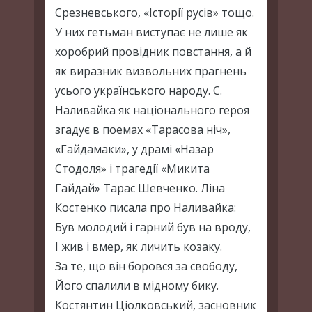
Срезневського, «Історії русів» тощо.
У них гетьман виступає не лише як
хоробрий провідник повстання, а й
як виразник визвольних прагнень
усього українського народу. С.
Наливайка як національного героя
згадує в поемах «Тарасова ніч»,
«Гайдамаки», у драмі «Назар
Стодоля» і трагедії «Микита
Гайдай» Тарас Шевченко. Ліна
Костенко писала про Наливайка:
Був молодий і гарний був на вроду,
І жив і вмер, як личить козаку.
За те, що він боровся за свободу,
Його спалили в мідному бику.
Костянтин Ціолковський, засновник