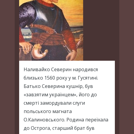
Наливайко Северин народився
близько 1560 року у м. Гусятині.
Батько Северина кушнір, був
«завзятим українцем», його до
смерті замордували слуги
польського магната
О.Калиновського. Родина переїхала
до Острога, старший брат був