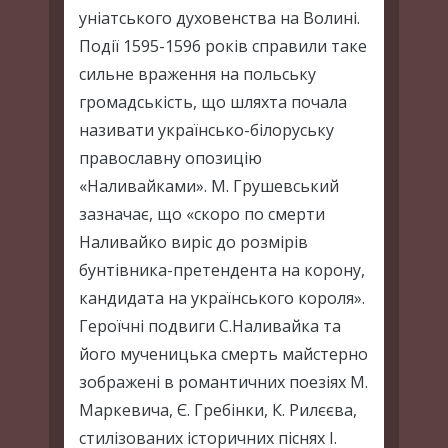
уніатського духовенства на Волині.
Події 1595-1596 років справили таке
сильне враження на польську
громадськість, що шляхта почала
називати українсько-білоруську
православну опозицію
«Наливайками». М. Грушевський
зазначає, що «скоро по смерти
Наливайко виріс до розмірів
бунтівника-претендента на корону,
кандидата на українського короля».
Героїчні подвиги С.Наливайка та
його мученицька смерть майстерно
зображені в романтичних поезіях М.
Маркевича, Є. Гребінки, К. Рилєєва,
стилізованих історичних піснях І.