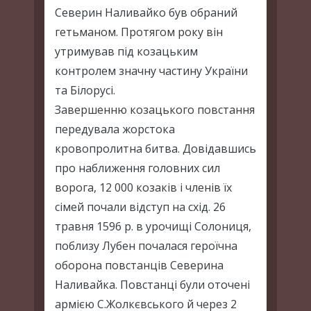
Северин Наливайко був обраний
гетьманом. Протягом року він
утримував під козацьким
контролем значну частину України
та Білорусі.
Завершенню козацького повстання
передувала жорстока
кровопролитна битва. Довідавшись
про наближення головних сил
ворога, 12 000 козаків і членів їх
сімей почали відступ на схід. 26
травня 1596 р. в урочищі Солониця,
поблизу Лубен почалася героїчна
оборона повстанців Северина
Наливайка. Повстанці були оточені
армією С.Жолкєвського й через 2