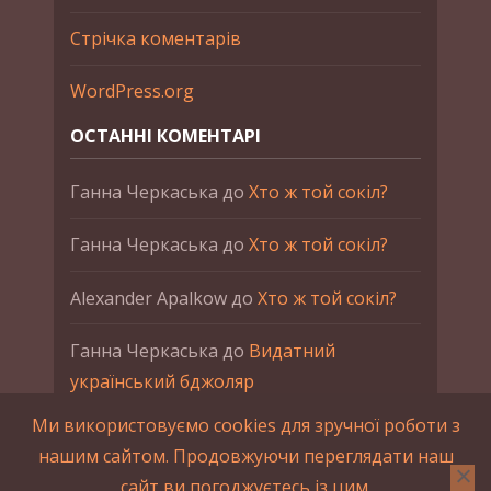
Стрічка коментарів
WordPress.org
ОСТАННІ КОМЕНТАРІ
Ганна Черкаська
до
Хто ж той сокіл?
Ганна Черкаська
до
Хто ж той сокіл?
Alexander Apalkow
до
Хто ж той сокіл?
Ганна Черкаська
до
Видатний
український бджоляр
Ми використовуємо cookies для зручної роботи з
Ганна Черкаська
до
Петро Франко
нашим сайтом. Продовжуючи переглядати наш
сайт ви погоджуєтесь із цим.