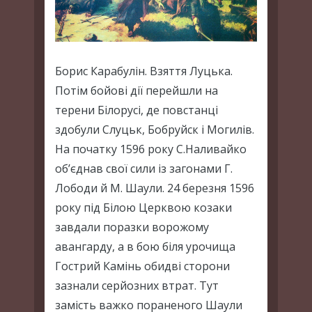
Борис Карабулін. Взяття Луцька.
Потім бойові дії перейшли на
терени Білорусі, де повстанці
здобули Слуцьк, Бобруйск і Могилів.
На початку 1596 року С.Наливайко
об’єднав свої сили із загонами Г.
Лободи й М. Шаули. 24 березня 1596
року під Білою Церквою козаки
завдали поразки ворожому
авангарду, а в бою біля урочища
Гострий Камінь обидві сторони
зазнали серйозних втрат. Тут
замість важко пораненого Шаули