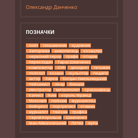
Олександр Данченко
ПОЗНАЧКИ
поет
письменник
художник
Запоріжжя
живописець
козацтво
червоний терор
графік
історик
перекладач
Тарас Шевченко
композитор
ОУН
дисидент
гетьман
поліглот
козаки
скульптор
педагог
актор
Харків
Богдан Хмельницький
пейзажист
лікар
бієнале
ілюстратор
митрополит
краєзнавець
Капніст
Київ
король Франції
Московія
пейзажі
журналістка
бойчукіст
портретист
отаман
журналіст
пейзаж
графіка
Сергій Корольов
Шевченко
Іван Айвазовський
Литва
жупа