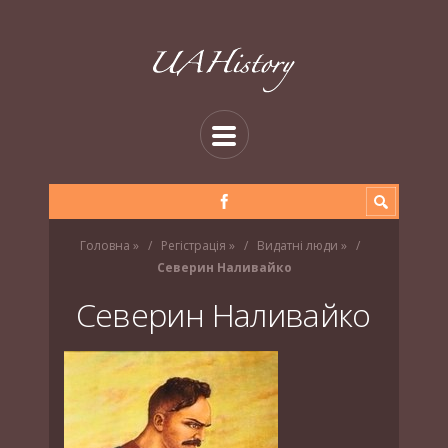
Головна
»
Регістрація
»
Видатні люди
»
Северин Наливайко
Северин Наливайко