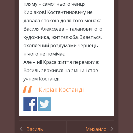
пляму – самотнього ченця.
Киріакові Костянтиновичу не
давала спокою доля того монаха
Василя Алексєєва – талановитого
художника, життєлюба. Здається,
охоплений роздумами чернець
нічого не помічає.
Але – ні! Краса життя перемогла:
Василь зважився на зміни і став
учнем Костанді.
Киріак Костанді
Василь
Михайло