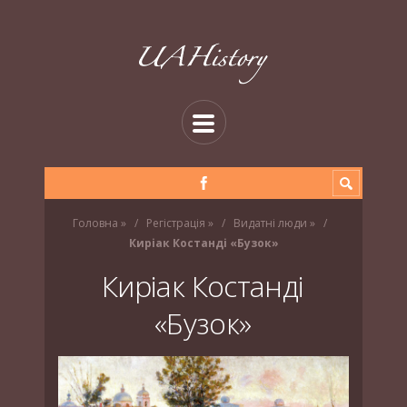
Головна
»
Регістрація
»
Видатні люди
»
Киріак Костанді «Бузок»
Киріак Костанді
«Бузок»