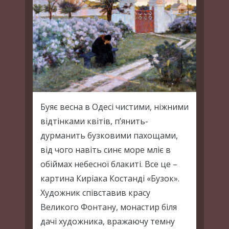
Буяє весна в Одесі чистими, ніжними
відтінками квітів, п’янить-
дурманить бузковими пахощами,
від чого навіть синє море мліє в
обіймах небесної блакиті. Все це –
картина Киріака Костанді «Бузок».
Художник співставив красу
Великого Фонтану, монастир біля
дачі художника, вражаючу темну