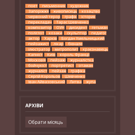
поет
письменник
художник
Запоріжжя
живописець
козацтво
червоний терор
графік
історик
перекладач
Тарас Шевченко
композитор
ОУН
дисидент
гетьман
поліглот
козаки
скульптор
педагог
актор
Харків
Богдан Хмельницький
пейзажист
лікар
бієнале
ілюстратор
митрополит
краєзнавець
Капніст
Київ
король Франції
Московія
пейзажі
журналістка
бойчукіст
портретист
отаман
журналіст
пейзаж
графіка
Сергій Корольов
Шевченко
Іван Айвазовський
Литва
жупа
АРХІВИ
Архіви