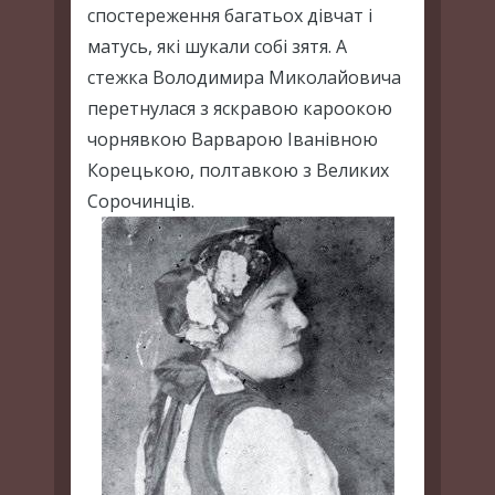
спостереження багатьох дівчат і
матусь, які шукали собі зятя. А
стежка Володимира Миколайовича
перетнулася з яскравою кароокою
чорнявкою Варварою Іванівною
Корецькою, полтавкою з Великих
Сорочинців.