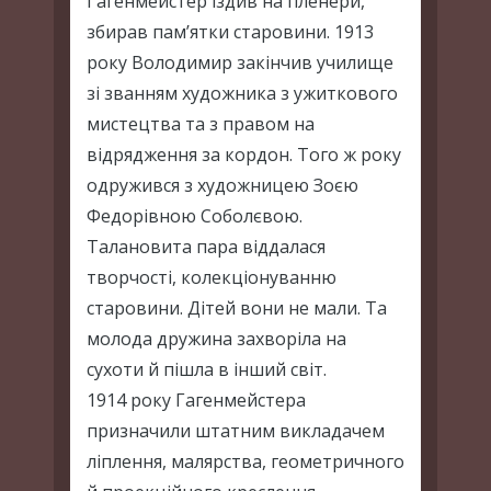
Гагенмейстер їздив на пленери,
збирав пам’ятки старовини. 1913
року Володимир закінчив училище
зі званням художника з ужиткового
мистецтва та з правом на
відрядження за кордон. Того ж року
одружився з художницею Зоєю
Федорівною Соболєвою.
Талановита пара віддалася
творчості, колекціонуванню
старовини. Дітей вони не мали. Та
молода дружина захворіла на
сухоти й пішла в інший світ.
1914 року Гагенмейстера
призначили штатним викладачем
ліплення, малярства, геометричного