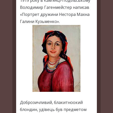
1919 року в Кам’янці-Подільському
Володимир Гагенмейстер написав
«Портрет дружини Нестора Махна
Галини Кузьменко».
Доброзичливий, блакитноокий
блондин, удівець був предметом