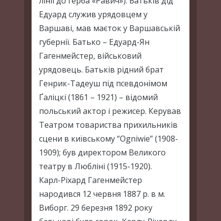
лінії до герба «Равич»). Батьків дід
Едуард служив урядовцем у
Варшаві, мав маєток у Варшавській
губернії. Батько – Едуард-Ян
Гагенмейстер, військовий
урядовець. Батьків рідний брат
Генрик-Тадеуш під псевдонімом
Ґаліцкі (1861 – 1921) – відомий
польський актор і режисер. Керував
Театром товариства прихильників
сцени в київському “Ogniwie” (1908-
1909); був директором Великого
театру в Любліні (1915-1920).
Карл-Ріхард Гагенмейстер
народився 12 червня 1887 р. в м.
Виборг. 29 березня 1892 року