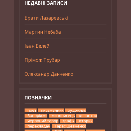
НЕДАВНІ ЗАПИСИ
Брати Лазаревські
Мартин Небаба
Іван Белей
Прімож Трубар
Олександр Данченко
ПОЗНАЧКИ
поет
письменник
художник
Запоріжжя
живописець
козацтво
червоний терор
графік
історик
перекладач
Тарас Шевченко