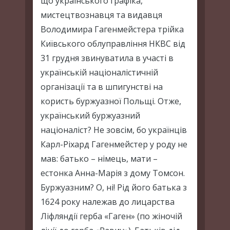
що українського графіка,
мистецтвознавця та видавця
Володимира Гагенмейстера трійка
Київського облуправління НКВС від
31 грудня звинуватила в участі в
українській націоналістичній
організації та в шпигунстві на
користь буржуазної Польщі. Отже,
український буржуазний
націоналіст? Не зовсім, бо українців
Карл-Ріхард Гагенмейстер у роду не
мав: батько – німець, мати –
естонка Анна-Марія з дому Томсон.
Буржуазним? О, ні! Рід його батька з
1624 року належав до лицарства
Ліфляндії герба «Гаген» (по жіночій