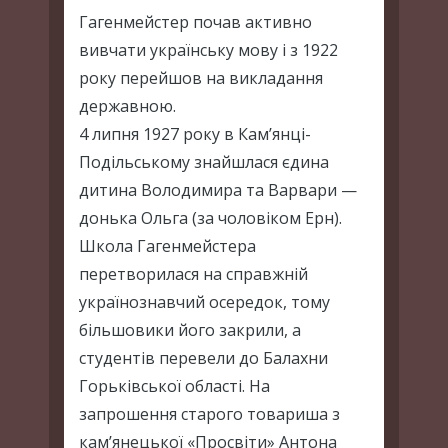
Гагенмейстер почав активно
вивчати українську мову і з 1922
року перейшов на викладання
державною.
4 липня 1927 року в Кам’янці-
Подільському знайшлася єдина
дитина Володимира та Варвари —
донька Ольга (за чоловіком Ерн).
Школа Гагенмейстера
перетворилася на справжній
українознавчий осередок, тому
більшовики його закрили, а
студентів перевели до Балахни
Горьківської області. На
запрошення старого товариша з
кам’янецької «Просвіти» Антона