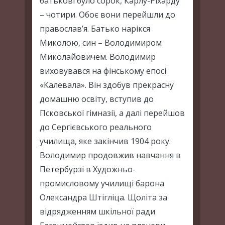
батькові було сорок, Карлу-Ріхарду
– чотири. Обоє вони перейшли до
православ’я. Батько нарікся
Миколою, син – Володимиром
Миколайовичем. Володимир
виховувався на фінському епосі
«Калевала». Він здобув прекрасну
домашню освіту, вступив до
Псковської гімназії, а далі перейшов
до Сергієвського реального
училища, яке закінчив 1904 року.
Володимир продовжив навчання в
Петербурзі в Художньо-
промисловому училищі барона
Олександра Штігліца. Щоліта за
відрядженням шкільної ради