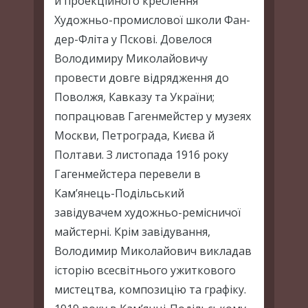
й проекційного креслення
Художньо-промислової школи Фан-
дер-Фліта у Пскові. Довелося
Володимиру Миколайовичу
провести довге відрядження до
Поволжя, Кавказу та України;
попрацював Гагенмейстер у музеях
Москви, Петрограда, Києва й
Полтави. З листопада 1916 року
Гагенмейстера перевели в
Кам’янець-Подільський
завідувачем художньо-ремісничої
майстерні. Крім завідування,
Володимир Миколайович викладав
історію всесвітнього ужиткового
мистецтва, композицію та графіку.