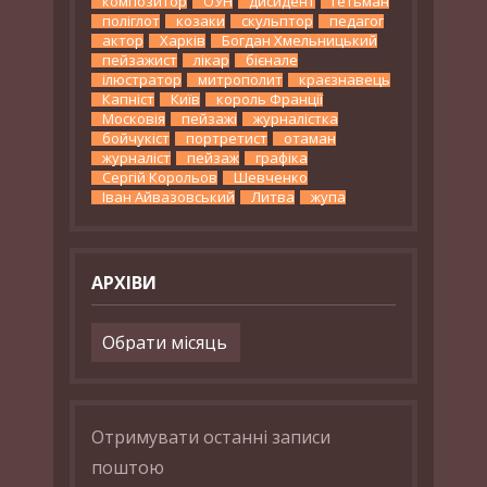
композитор
ОУН
дисидент
гетьман
поліглот
козаки
скульптор
педагог
актор
Харків
Богдан Хмельницький
пейзажист
лікар
бієнале
ілюстратор
митрополит
краєзнавець
Капніст
Київ
король Франції
Московія
пейзажі
журналістка
бойчукіст
портретист
отаман
журналіст
пейзаж
графіка
Сергій Корольов
Шевченко
Іван Айвазовський
Литва
жупа
АРХІВИ
Архіви
Отримувати останні записи
поштою