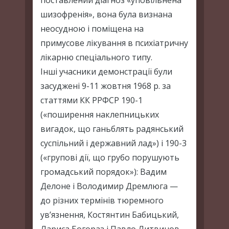
поставлений діагноз «уповільнена
шизофренія», вона була визнана
неосудною і поміщена на
примусове лікування в психіатричну
лікарню спеціального типу.
Інші учасники демонстрації були
засуджені 9-11 жовтня 1968 р. за
статтями КК РРФСР 190-1
(«поширення наклепницьких
вигадок, що ганьблять радянський
суспільний і державний лад») і 190-3
(«групові дії, що грубо порушують
громадський порядок»): Вадим
Делоне і Володимир Дремлюга —
до різних термінів тюремного
ув’язнення, Костянтин Бабицький,