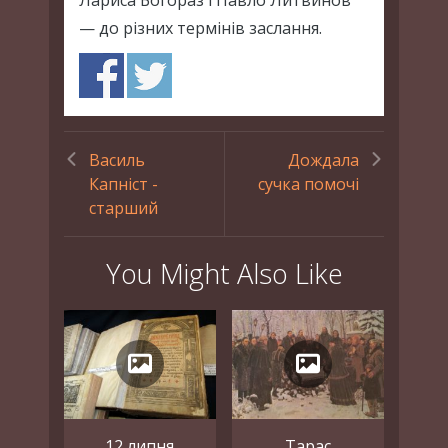
Лариса Богораз і Павло Литвинов
— до різних термінів заслання.
Василь
Дождала
Капніст -
сучка помочі
старший
You Might Also Like
12 липня
Тарас