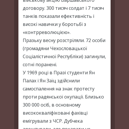
військову акцію Варшавського
договору. 300 тисяч солдат і 7 тисяч
танків показали ефективність і
високі навички у боротьбі з
«контрреволюцією».
Празьку весну розстріляли. 72 особи
(громадяни Чехословацької
Соціалістичної Республіки) загинули,
сотні поранені.
У 1969 році в Празі студенти Ян
Палах і Ян Заїц здійснили
самоспалення на знак протесту
проти радянської окупації. Близько
300 000 осіб, в основному
висококваліфіковані фахівці
емігрували з ЧСР. Дубчека