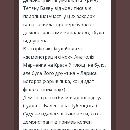
демонстрантів умовили 21-річну
Тетяну Баєву відмовитися від
подальшої участі у цих заходах:
вона заявила, що перебувала з
демонстрантами випадково, і була
відпущена.
В історію акція увійшла як
«демонстрація сімох». Анатолія
Марченка на Красній площі не було,
але була його дружина – Лариса
Богораз (харків’янка, кандидат
філологічних наук).
Демонстранти були віддані під суд
(суддя — Валентина Лубенцова).
Суду не вдалося встановити, хто з
демонстрантів тримав кожен