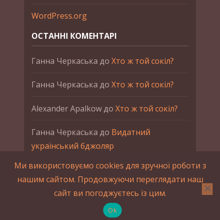
WordPress.org
ОСТАННІ КОМЕНТАРІ
Ганна Черкаська
до
Хто ж той сокіл?
Ганна Черкаська
до
Хто ж той сокіл?
Alexander Apalkow
до
Хто ж той сокіл?
Ганна Черкаська
до
Видатний
український бджоляр
Ми використовуємо cookies для зручної роботи з
Ганна Черкаська
до
Петро Франко
нашим сайтом. Продовжуючи переглядати наш
сайт ви погоджуєтесь із цим.
2015-2023 © UAHistory Всі права застережено.
При використанні матеріалів сайта обов'язкове
Ok
зворотнє посилання.