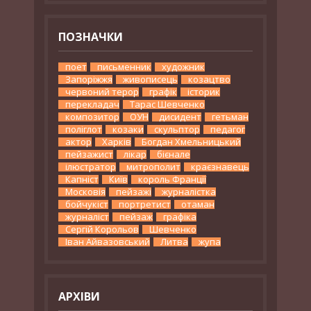
ПОЗНАЧКИ
поет
письменник
художник
Запоріжжя
живописець
козацтво
червоний терор
графік
історик
перекладач
Тарас Шевченко
композитор
ОУН
дисидент
гетьман
поліглот
козаки
скульптор
педагог
актор
Харків
Богдан Хмельницький
пейзажист
лікар
бієнале
ілюстратор
митрополит
краєзнавець
Капніст
Київ
король Франції
Московія
пейзажі
журналістка
бойчукіст
портретист
отаман
журналіст
пейзаж
графіка
Сергій Корольов
Шевченко
Іван Айвазовський
Литва
жупа
АРХІВИ