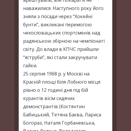
арештували, але покарати не
наважилися. Наступного року його
зняли з посади через “Хокейні
бунти”, викликані перемогою
чехословацьких спортсменів над
радянською збірною на чемпіонаті
світу. До влади в КПЧС прийшли
“яструби”, які стали закручувати
гайки.
25 серпня 1968 р. у Москві на
Красній площі біля Лобного місця
рівно о 12 годині дня під бій
курантів вісім сидячих
демонстрантів (Костянтин
Бабицький, Тетяна Баєва, Лариса
Богораз, Наталя Горбаневська,