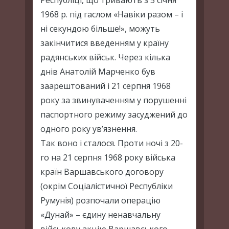
Республіці, що тривають з 5 січня
1968 р. під гаслом «Навіки разом – і
ні секундою більше!», можуть
закінчитися введенням у країну
радянських військ. Через кілька
днів Анатолій Марченко був
заарештований і 21 серпня 1968
року за звинуваченням у порушенні
паспортного режиму засуджений до
одного року ув’язнення.
Так воно і сталося. Проти ночі з 20-
го на 21 серпня 1968 року війська
країн Варшавського договору
(окрім Соціалістичної Республіки
Румунія) розпочали операцію
«Дунай» – єдину ненавчальну