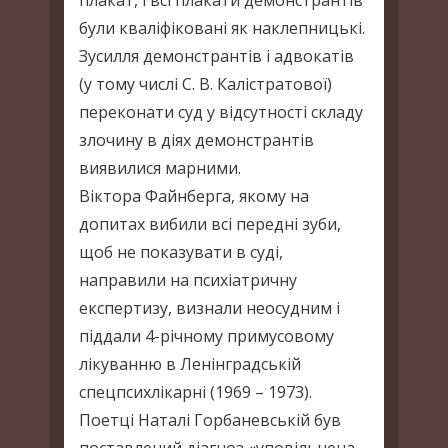
плакат, і всі плакати демонстрантів
були кваліфіковані як наклепницькі.
Зусилля демонстрантів і адвокатів
(у тому числі С. В. Калістратової)
переконати суд у відсутності складу
злочину в діях демонстрантів
виявилися марними.
Віктора Файнберга, якому на
допитах вибили всі передні зуби,
щоб не показувати в суді,
направили на психіатричну
експертизу, визнали неосудним і
піддали 4-річному примусовому
лікуванню в Ленінградській
спецпсихлікарні (1969 – 1973).
Поетці Наталі Горбаневській був