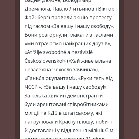
Вадим Делоне, Володимир
Дремлюга, Павло Литвинов і Віктор
Файнберг) провели акцію протесту
під гаслом «За вашу і нашу свободу».
Вони розгорнули плакати з гаслами
«ми втрачаємо найкращих друзів»,
«At ‘žije svobodné a nezávislé
Československo!» («Хай живе вільна і
незалежна Чехословаччина!»),
«Ганьба окупантам!», «Руки геть від
ЧССР!», «За вашу і нашу свободу!».
За кілька хвилин демонстранти
були арештовані співробітниками
міліції та КДБ в штатському, які
патрулювали Красну площу, побиті
й доставлені у відділення міліції. Сім