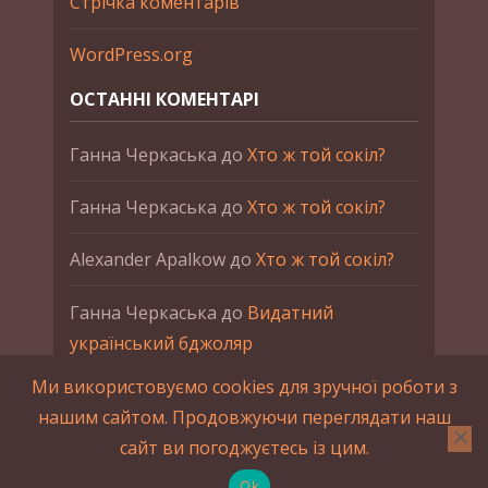
Стрічка коментарів
WordPress.org
ОСТАННІ КОМЕНТАРІ
Ганна Черкаська
до
Хто ж той сокіл?
Ганна Черкаська
до
Хто ж той сокіл?
Alexander Apalkow
до
Хто ж той сокіл?
Ганна Черкаська
до
Видатний
український бджоляр
Ми використовуємо cookies для зручної роботи з
Ганна Черкаська
до
Петро Франко
нашим сайтом. Продовжуючи переглядати наш
сайт ви погоджуєтесь із цим.
2015-2023 © UAHistory Всі права застережено.
При використанні матеріалів сайта обов'язкове
Ok