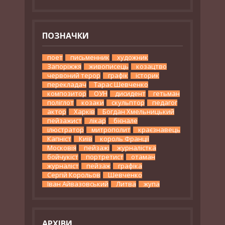
ПОЗНАЧКИ
поет
письменник
художник
Запоріжжя
живописець
козацтво
червоний терор
графік
історик
перекладач
Тарас Шевченко
композитор
ОУН
дисидент
гетьман
поліглот
козаки
скульптор
педагог
актор
Харків
Богдан Хмельницький
пейзажист
лікар
бієнале
ілюстратор
митрополит
краєзнавець
Капніст
Київ
король Франції
Московія
пейзажі
журналістка
бойчукіст
портретист
отаман
журналіст
пейзаж
графіка
Сергій Корольов
Шевченко
Іван Айвазовський
Литва
жупа
АРХІВИ