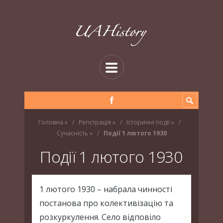
Головна
»
Регістрація
»
Історичні події
»
Сучасність
»
Події 1 лютого 1930
Події 1 лютого 1930
1 лютого 1930 – набрала чинності
постанова про колективізацію та
розкуркулення. Село відповіло