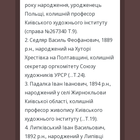
року народження, уродженець
Польщі, колишній професор
Київського художнього інституту
(справа №267340 Т.9).
2. Седляр Василь Феофанович, 1889
р.н., народжений на Хуторі
Хрестівка на Полтавщині, колишній
секретар оргкомітету Союзу
художників УРСР (…Т.24).
3. Падалка Іван Іванович, 1894 р.н.,
народжений у селі Жирнокльови
Київської області, колишній
професор живопису Київського
художнього інституту (…Т.19).
4. Липківський Іван Васильович,
1892 р.н., народжений у Липівці