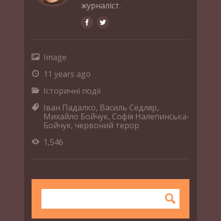
журналіст.
Image
11 years ago
Історичні події
Іван Падалко
,
Василь Седляр
,
Михайло Бойчук
,
Софія Налепинська-
Бойчук
,
червоний терор
1,546