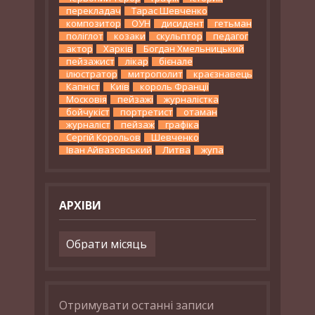
перекладач
Тарас Шевченко
композитор
ОУН
дисидент
гетьман
поліглот
козаки
скульптор
педагог
актор
Харків
Богдан Хмельницький
пейзажист
лікар
бієнале
ілюстратор
митрополит
краєзнавець
Капніст
Київ
король Франції
Московія
пейзажі
журналістка
бойчукіст
портретист
отаман
журналіст
пейзаж
графіка
Сергій Корольов
Шевченко
Іван Айвазовський
Литва
жупа
АРХІВИ
Архіви
Отримувати останні записи