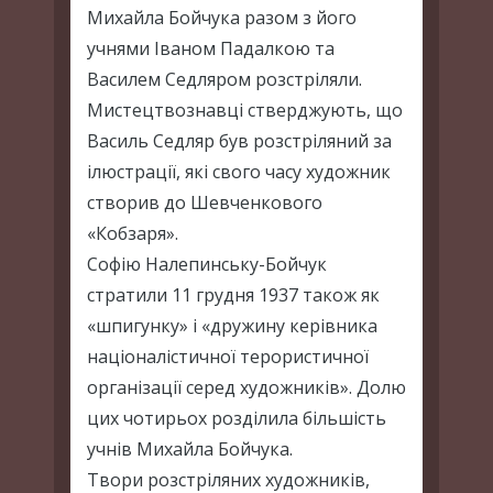
Михайла Бойчука разом з його
учнями Іваном Падалкою та
Василем Седляром розстріляли.
Мистецтвознавці стверджують, що
Василь Седляр був розстріляний за
ілюстрації, які свого часу художник
створив до Шевченкового
«Кобзаря».
Софію Налепинську-Бойчук
стратили 11 грудня 1937 також як
«шпигунку» і «дружину керівника
націоналістичної терористичної
організації серед художників». Долю
цих чотирьох розділила більшість
учнів Михайла Бойчука.
Твори розстріляних художників,