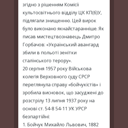
згідно з рішенням Комісії
культосвітнього відділу ЦК КП(б)У,
підлягали знищенню. Цей вирок
було виконано якнайстаранніше. Як
писав мистецтвознавець Дмитро
Горбачов: «Український авангард
збили в польоті зенітки
сталінського терору».
20 серпня 1957 року Військова
колегія Верховного суду СРСР
переглянула справу «бойчукістів» і
зробила висновок, що засуджені до
розстрілу 13 липня 1937 року на
основі ст. 54-8 54-11 УК УРСР
безпартійні:
1. Бойчук Михайло Львович, 1882