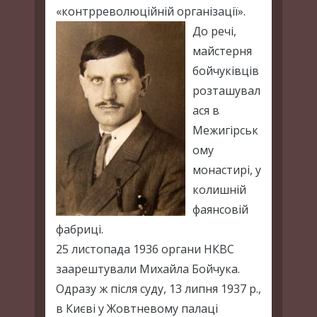
«контрреволюційній організації».
До речі,
майстерня
бойчуківців
розташувал
ася в
Межигірськ
ому
монастирі, у
колишній
фаянсовій
фабриці.
25 листопада 1936 органи НКВС
заарештували Михайла Бойчука.
Одразу ж після суду, 13 липня 1937 р.,
в Києві у Жовтневому палаці