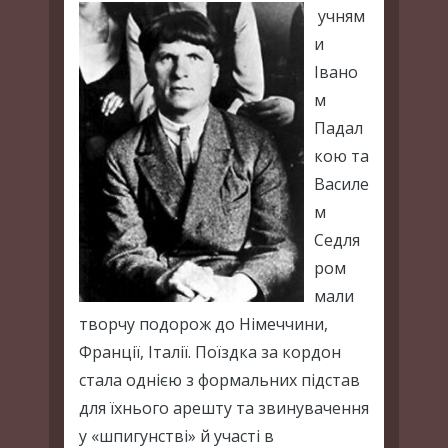
учням
и
Івано
м
Падал
кою та
Василе
м
Седля
ром
мали
творчу подорож до Німеччини,
Франції, Італії. Поїздка за кордон
стала однією з формальних підстав
для їхнього арешту та звинувачення
у «шпигунстві» й участі в