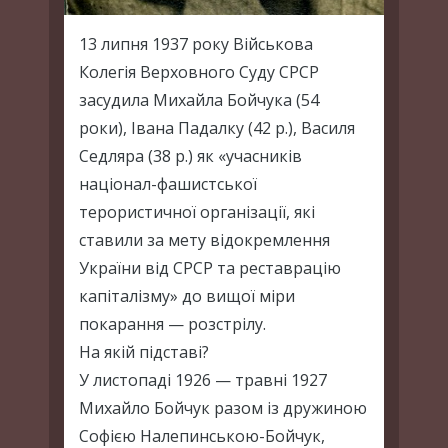
13 липня 1937 року Військова
Колегія Верховного Суду СРСР
засудила Михайла Бойчука (54
роки), Івана Падалку (42 р.), Василя
Седляра (38 р.) як «учасників
націонал-фашистської
терористичної організації, які
ставили за мету відокремлення
України від СРСР та реставрацію
капіталізму» до вищої міри
покарання — розстрілу.
На якій підставі?
У листопаді 1926 — травні 1927
Михайло Бойчук разом із дружиною
Софією Налепинською-Бойчук,