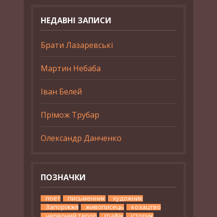
НЕДАВНІ ЗАПИСИ
Брати Лазаревські
Мартин Небаба
Іван Белей
Прімож Трубар
Олександр Данченко
ПОЗНАЧКИ
поет
письменник
художник
Запоріжжя
живописець
козацтво
червоний терор
графік
історик