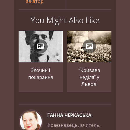
авіатор
You Might Also Like
Злочин і
“Кривава
покарання
неділя” у
Львові
ГАННА ЧЕРКАСЬКА
Краєзнавець, вчитель,