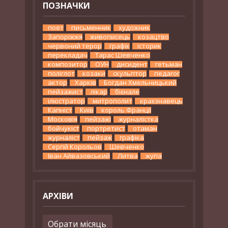
ПОЗНАЧКИ
поет
письменник
художник
Запоріжжя
живописець
козацтво
червоний терор
графік
історик
перекладач
Тарас Шевченко
композитор
ОУН
дисидент
гетьман
поліглот
козаки
скульптор
педагог
актор
Харків
Богдан Хмельницький
пейзажист
лікар
бієнале
ілюстратор
митрополит
краєзнавець
Капніст
Київ
король Франції
Московія
пейзажі
журналістка
бойчукіст
портретист
отаман
журналіст
пейзаж
графіка
Сергій Корольов
Шевченко
Іван Айвазовський
Литва
жупа
АРХІВИ
Архіви