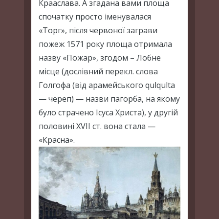
Крааслава. А згадана вами площа
спочатку просто іменувалася
«Торг», після червоної заграви
пожеж 1571 року площа отримала
назву «Пожар», згодом – Лобне
місце (дослівний перекл. слова
Голгофа (від арамейського qulqulta
— череп) — назви пагорба, на якому
було страчено Ісуса Христа), у другій
половині XVII ст. вона стала —
«Красна».