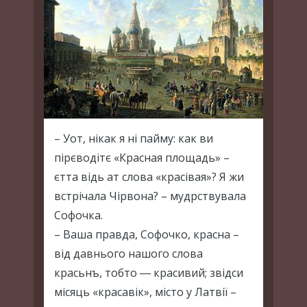
– Уот, нікак я ні пайму: как ви
пірєводітє «Красная площадь» –
єтта відь ат слова «красівая»? Я жи
встрічала Чірвона? – мудрствувала
Софочка.
– Ваша правда, Софочко, красна –
від давнього нашого слова
красьнъ, тобто ― красивий; звідси
місяць «красавік», місто у Латвії –