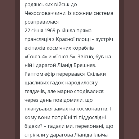
радянських військ до
Чехословаччини. Із кожним система
розправилася.
22 січня 1969 р. йшла пряма
трансляція з Красної площі – зустріч
екіпажів космічних кораблів
«Союз-4» и «Союз-5». Звісно, був на
ній і дарагой Ліанід Брєшнєв.
Раптом ефір перервався. Скільки
щасливих гадок народилося у
глядачів, але марно сподівалися:
через день повідомили, що
планувався замах на космонавтів. І
кому вони потрібні ті піддослідні
бідаки? – гадали ми, переконані, що
стріляли у дарагова Ліаніда Ільіча.