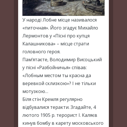
У народі Лобне місце називалося
«питочная». Його згадує Михайло
Лермонтов у «Пісні про купця
Калашникова» – місце страти
головного героя.
Пам’ятаєте, Володимир Висоцький
у пісні «Разбойничья» співав:
«Лобным местом ты красна да
веревкой склизкою»? І не тільки
мотузкою…
Біля стін Кремля регулярно
відбувалися теракти. Згадайте, 4
лютого 1905 р. терорист І. Каляєв
кинув бомбу в карету московського