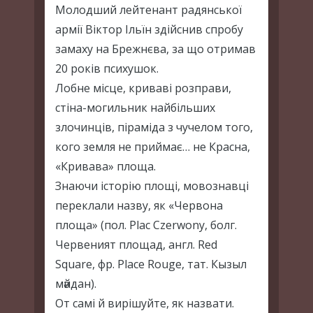
Молодший лейтенант радянської
армії Віктор Ільїн здійснив спробу
замаху на Брежнєва, за що отримав
20 років психушок.
Лобне місце, криваві розправи,
стіна-могильник найбільших
злочинців, піраміда з чучелом того,
кого земля не приймає… не Красна,
«Кривава» площа.
Знаючи історію площі, мовознавці
переклали назву, як «Червона
площа» (пол. Plac Czerwony, болг.
Червеният площад, англ. Red
Square, фр. Place Rouge, тат. Кызыл
мәйдан).
От самі й вирішуйте, як назвати.