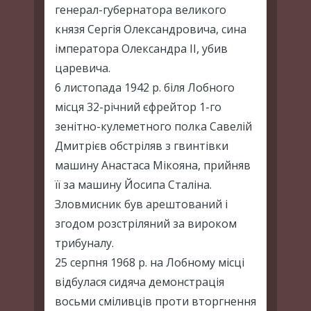
генерал-губернатора великого
князя Сергія Олександровича, сина
імператора Олександра II, убив
царевича.
6 листопада 1942 р. біля Лобного
місця 32-річний єфрейтор 1-го
зенітно-кулеметного полка Савелій
Дмитрієв обстріляв з гвинтівки
машину Анастаса Мікояна, прийняв
її за машину Йосипа Сталіна.
Зловмисник був арештований і
згодом розстріляний за вироком
трибуналу.
25 серпня 1968 р. на Лобному місці
відбулася сидяча демонстрація
восьми сміливців проти вторгнення