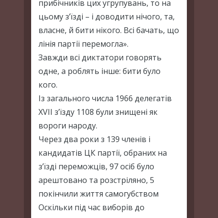
прибічників цих угрупувань, то на
цьому з’їзді – і доводити нічого, та,
власне, й бити нікого. Всі бачать, що
лінія партії перемогла».
Завжди всі диктатори говорять
одне, а роблять інше: бити було
кого.
Із загального числа 1966 делегатів
ХVІІ з’їзду 1108 були знищені як
вороги народу.
Через два роки з 139 членів і
кандидатів ЦК партії, обраних на
з’їзді переможців, 97 осіб було
арештовано та розстріляно, 5
покінчили життя самогубством
Оскільки під час виборів до