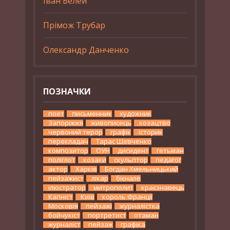
Іван Белей
Прімож Трубар
Олександр Данченко
ПОЗНАЧКИ
поет
письменник
художник
Запоріжжя
живописець
козацтво
червоний терор
графік
історик
перекладач
Тарас Шевченко
композитор
ОУН
дисидент
гетьман
поліглот
козаки
скульптор
педагог
актор
Харків
Богдан Хмельницький
пейзажист
лікар
бієнале
ілюстратор
митрополит
краєзнавець
Капніст
Київ
король Франції
Московія
пейзажі
журналістка
бойчукіст
портретист
отаман
журналіст
пейзаж
графіка