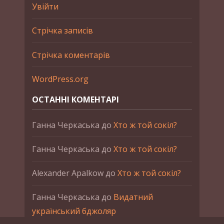
Увійти
Стрічка записів
Стрічка коментарів
WordPress.org
ОСТАННІ КОМЕНТАРІ
Ганна Черкаська
до
Хто ж той сокіл?
Ганна Черкаська
до
Хто ж той сокіл?
Alexander Apalkow
до
Хто ж той сокіл?
Ганна Черкаська
до
Видатний
український бджоляр