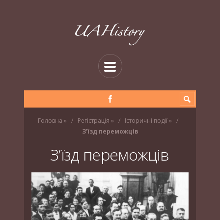
Головна
»
Регістрація
»
Історичні події
»
З’їзд переможців
З’їзд переможців