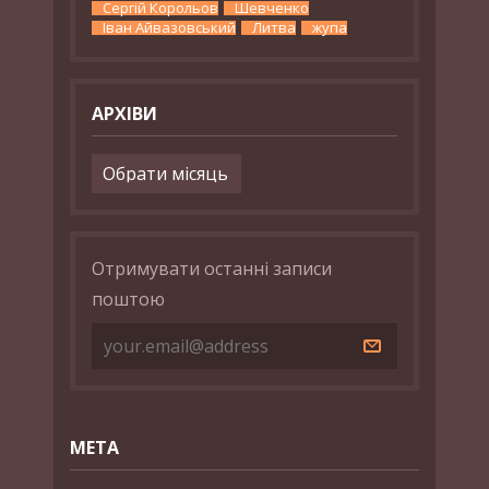
Сергій Корольов
Шевченко
Іван Айвазовський
Литва
жупа
АРХІВИ
Архіви
Отримувати останні записи
поштою
МЕТА