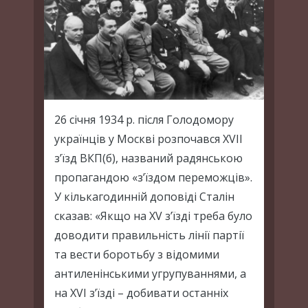
26 січня 1934 р. після Голодомору
українців у Москві розпочався ХVІІ
з’їзд ВКП(б), названий радянською
пропагандою «з’їздом переможців».
У кількагодинній доповіді Сталін
сказав: «Якщо на ХV з’їзді треба було
доводити правильність лінії партії
та вести боротьбу з відомими
антиленінськими угрупуваннями, а
на ХVІ з’їзді – добивати останніх