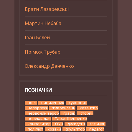
Брати Лазаревські
Мартин Небаба
Іван Белей
Прімож Трубар
Олександр Данченко
ПОЗНАЧКИ
поет
письменник
художник
Запоріжжя
живописець
козацтво
червоний терор
графік
історик
перекладач
Тарас Шевченко
композитор
ОУН
дисидент
гетьман
поліглот
козаки
скульптор
педагог