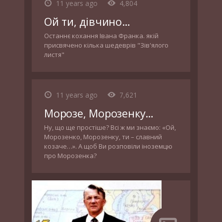
11 years ago
4,804
Ой ти, дівчино…
Останнє кохання Івана Франка. якій
присвячено кілька шедеврів "Зів'ялого
листя"
11 years ago
7,621
Морозе, Морозенку…
Ну, що ще простіше? Всі ж ми знаємо: «Ой,
Морозенко, Морозенку, ти – славний
козаче…». А щоб Ви розповіли іноземцю
про Морозенка?