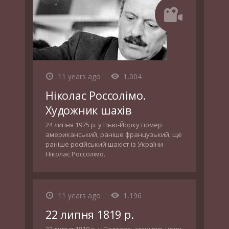
11 years ago
1,004
Ніколас Россолімо.
Художник шахів
24 липня 1975 р. у Нью-Йорку помер
американський, раніше французький, ще
раніше російський шахіст із України
Ніколас Россолімо.
11 years ago
1,196
22 липня 1819 р.