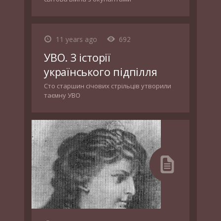
11 years ago
692
УВО. З історії
українського підпілля
Сто старшин січових стрільців утворили
таємну УВО