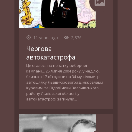
11 years ago
2,376
Чергова
автокатастрофа
Це сталося на початку виборчої
кампанії... 25 липня 2004 року, у неділю,
близько 17-ої години на 34-му кілометрі
автошляху Львів-Кіровоград, між селами
Куровичі та Підгайчики Золочівського
району Львівської області, у
автокатастрофі загинули...