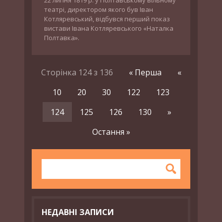
22 липня 1819 р. у Полтавському вільному
театрі, директором якого був Іван
Котляревський, відбувся перший показ
вистави Івана Котляревського «Наталка
Полтавка».
Сторінка 124 з 136
« Перша
«
10
20
30
122
123
124
125
126
130
»
Остання »
НЕДАВНІ ЗАПИСИ