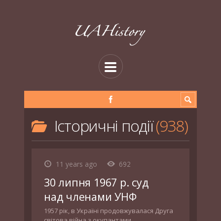
Історичні події
938
11 years ago
692
30 липня 1967 р. суд
над членами УНФ
1957 рік, в Україні продовжувалася Друга
світова війна з окупантами