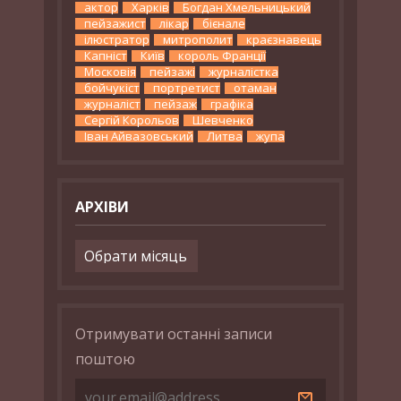
актор
Харків
Богдан Хмельницький
пейзажист
лікар
бієнале
ілюстратор
митрополит
краєзнавець
Капніст
Київ
король Франції
Московія
пейзажі
журналістка
бойчукіст
портретист
отаман
журналіст
пейзаж
графіка
Сергій Корольов
Шевченко
Іван Айвазовський
Литва
жупа
АРХІВИ
Архіви
Отримувати останні записи
поштою