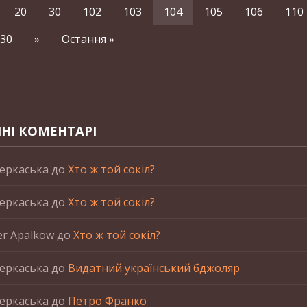
20
30
102
103
104
105
106
110
30
»
Остання »
НІ КОМЕНТАРІ
еркаська
до
Хто ж той сокіл?
еркаська
до
Хто ж той сокіл?
er Apalkow
до
Хто ж той сокіл?
еркаська
до
Видатний український бджоляр
еркаська
до
Петро Франко