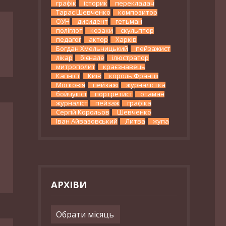
графік
історик
перекладач
Тарас Шевченко
композитор
ОУН
дисидент
гетьман
поліглот
козаки
скульптор
педагог
актор
Харків
Богдан Хмельницький
пейзажист
лікар
бієнале
ілюстратор
митрополит
краєзнавець
Капніст
Київ
король Франції
Московія
пейзажі
журналістка
бойчукіст
портретист
отаман
журналіст
пейзаж
графіка
Сергій Корольов
Шевченко
Іван Айвазовський
Литва
жупа
АРХІВИ
Архіви