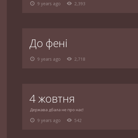
9 years ago
2,393
До фені
9 years ago
2,718
4 жовтня
Держава дбала не про нас!
9 years ago
542