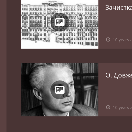
Зачистка
10 years 
О. Довж
10 years 