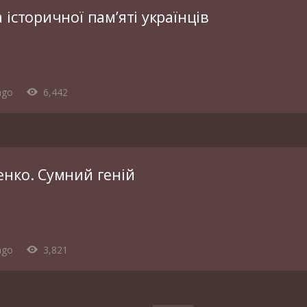
 історичної пам’яті українців
ago
6,442
енко. Сумний геній
ago
3,821