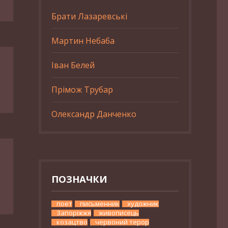
Брати Лазаревські
Мартин Небаба
Іван Белей
Прімож Трубар
Олександр Данченко
ПОЗНАЧКИ
поет
письменник
художник
Запоріжжя
живописець
козацтво
червоний терор