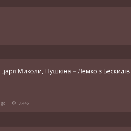
 царя Миколи, Пушкіна – Лемко з Бескидів
ago
3,446