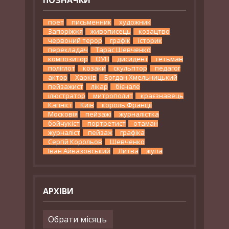
поет
письменник
художник
Запоріжжя
живописець
козацтво
червоний терор
графік
історик
перекладач
Тарас Шевченко
композитор
ОУН
дисидент
гетьман
поліглот
козаки
скульптор
педагог
актор
Харків
Богдан Хмельницький
пейзажист
лікар
бієнале
ілюстратор
митрополит
краєзнавець
Капніст
Київ
король Франції
Московія
пейзажі
журналістка
бойчукіст
портретист
отаман
журналіст
пейзаж
графіка
Сергій Корольов
Шевченко
Іван Айвазовський
Литва
жупа
АРХІВИ
Архіви