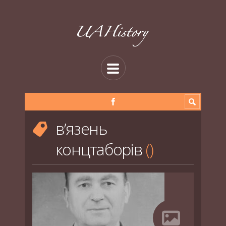
в’язень
концтаборів