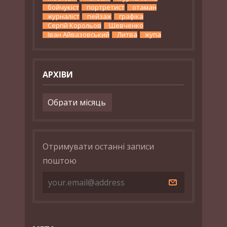
бойчукіст
портретист
отаман
журналіст
пейзаж
графіка
Сергій Корольов
Шевченко
Іван Айвазовський
Литва
жупа
АРХІВИ
Архіви
Отримувати останні записи
поштою