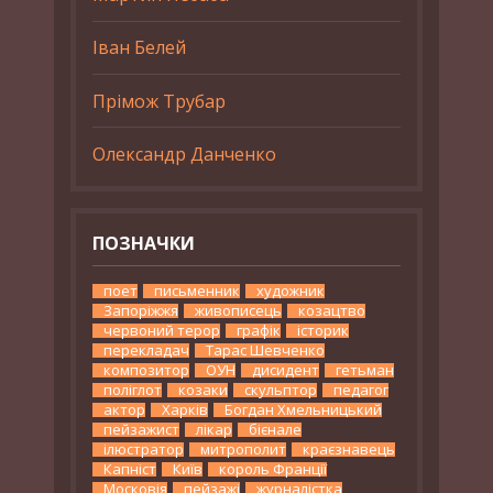
Іван Белей
Прімож Трубар
Олександр Данченко
ПОЗНАЧКИ
поет
письменник
художник
Запоріжжя
живописець
козацтво
червоний терор
графік
історик
перекладач
Тарас Шевченко
композитор
ОУН
дисидент
гетьман
поліглот
козаки
скульптор
педагог
актор
Харків
Богдан Хмельницький
пейзажист
лікар
бієнале
ілюстратор
митрополит
краєзнавець
Капніст
Київ
король Франції
Московія
пейзажі
журналістка