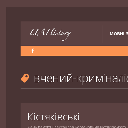
МОВНІ 
вчений-криміналі
Кістяківські
День пам'яті Олександра Богдановича Кістяківського