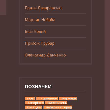
Брати Лазаревські
Мартин Небаба
Іван Белей
Прімож Трубар
Олександр Данченко
ПОЗНАЧКИ
поет
письменник
художник
Запоріжжя
живописець
козацтво
червоний терор