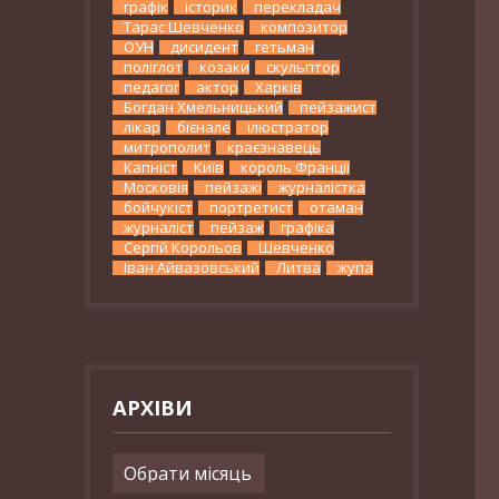
графік
історик
перекладач
Тарас Шевченко
композитор
ОУН
дисидент
гетьман
поліглот
козаки
скульптор
педагог
актор
Харків
Богдан Хмельницький
пейзажист
лікар
бієнале
ілюстратор
митрополит
краєзнавець
Капніст
Київ
король Франції
Московія
пейзажі
журналістка
бойчукіст
портретист
отаман
журналіст
пейзаж
графіка
Сергій Корольов
Шевченко
Іван Айвазовський
Литва
жупа
АРХІВИ
Архіви