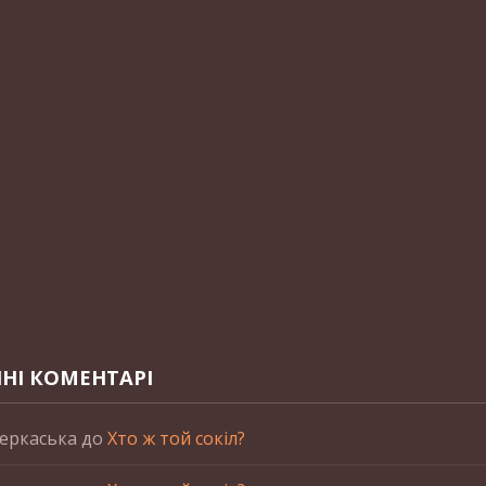
НІ КОМЕНТАРІ
еркаська
до
Хто ж той сокіл?