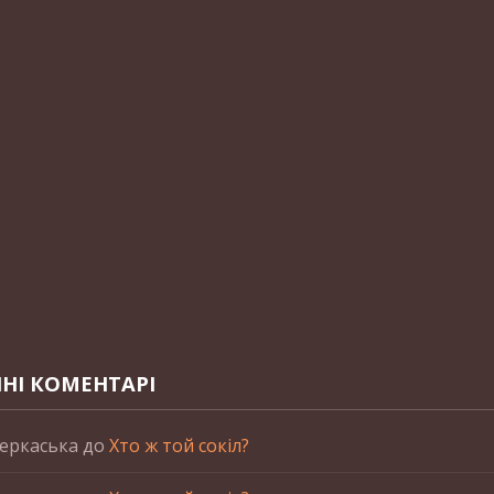
НІ КОМЕНТАРІ
еркаська
до
Хто ж той сокіл?