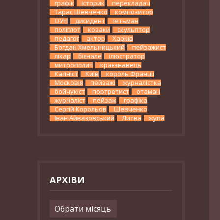
графік
історик
перекладач
Тарас Шевченко
композитор
ОУН
дисидент
гетьман
поліглот
козаки
скульптор
педагог
актор
Харків
Богдан Хмельницький
пейзажист
лікар
бієнале
ілюстратор
митрополит
краєзнавець
Капніст
Київ
король Франції
Московія
пейзажі
журналістка
бойчукіст
портретист
отаман
журналіст
пейзаж
графіка
Сергій Корольов
Шевченко
Іван Айвазовський
Литва
жупа
АРХІВИ
Архіви