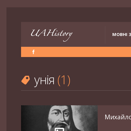
МОВНІ 
унія
1
Михайло 