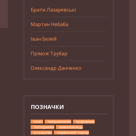
Брати Лазаревські
Мартин Небаба
Іван Белей
Прімож Трубар
Олександр Данченко
ПОЗНАЧКИ
поет
письменник
художник
Запоріжжя
живописець
козацтво
червоний терор