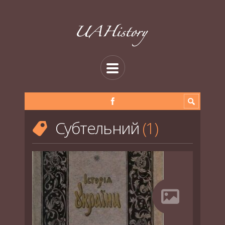
Субтельний
1