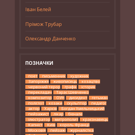
Іван Белей
Прімож Трубар
Олександр Данченко
ПОЗНАЧКИ
поет
письменник
художник
Запоріжжя
живописець
козацтво
червоний терор
графік
історик
перекладач
Тарас Шевченко
композитор
ОУН
дисидент
гетьман
поліглот
козаки
скульптор
педагог
актор
Харків
Богдан Хмельницький
пейзажист
лікар
бієнале
ілюстратор
митрополит
краєзнавець
Капніст
Київ
король Франції
Московія
пейзажі
журналістка