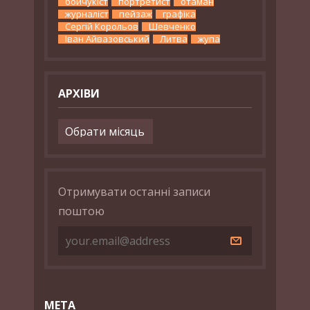
бойчукіст
портретист
отаман
журналіст
пейзаж
графіка
Сергій Корольов
Шевченко
Іван Айвазовський
Литва
жупа
АРХІВИ
Архіви
Отримувати останні записи
поштою
МЕТА