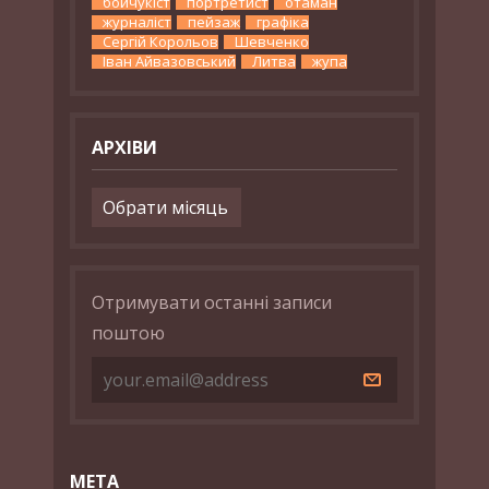
бойчукіст
портретист
отаман
журналіст
пейзаж
графіка
Сергій Корольов
Шевченко
Іван Айвазовський
Литва
жупа
АРХІВИ
Архіви
Отримувати останні записи
поштою
МЕТА