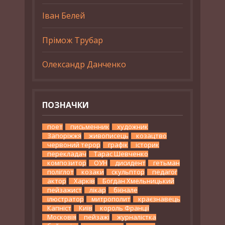
Іван Белей
Прімож Трубар
Олександр Данченко
ПОЗНАЧКИ
поет
письменник
художник
Запоріжжя
живописець
козацтво
червоний терор
графік
історик
перекладач
Тарас Шевченко
композитор
ОУН
дисидент
гетьман
поліглот
козаки
скульптор
педагог
актор
Харків
Богдан Хмельницький
пейзажист
лікар
бієнале
ілюстратор
митрополит
краєзнавець
Капніст
Київ
король Франції
Московія
пейзажі
журналістка