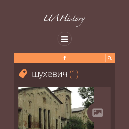
шухевич
1