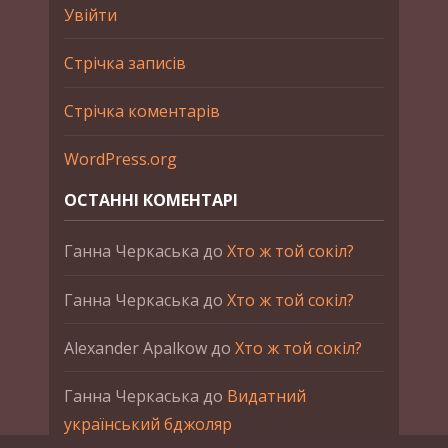
Увійти
Стрічка записів
Стрічка коментарів
WordPress.org
ОСТАННІ КОМЕНТАРІ
Ганна Черкаська
до
Хто ж той сокіл?
Ганна Черкаська
до
Хто ж той сокіл?
Alexander Apalkow
до
Хто ж той сокіл?
Ганна Черкаська
до
Видатний
український бджоляр