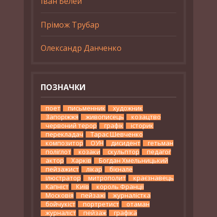
Іван Белей
Прімож Трубар
Олександр Данченко
ПОЗНАЧКИ
поет
письменник
художник
Запоріжжя
живописець
козацтво
червоний терор
графік
історик
перекладач
Тарас Шевченко
композитор
ОУН
дисидент
гетьман
поліглот
козаки
скульптор
педагог
актор
Харків
Богдан Хмельницький
пейзажист
лікар
бієнале
ілюстратор
митрополит
краєзнавець
Капніст
Київ
король Франції
Московія
пейзажі
журналістка
бойчукіст
портретист
отаман
журналіст
пейзаж
графіка