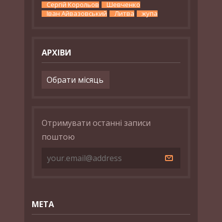
Сергій Корольов
Шевченко
Іван Айвазовський
Литва
жупа
АРХІВИ
Архіви
Отримувати останні записи
поштою
МЕТА