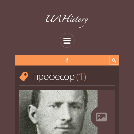
професор
1