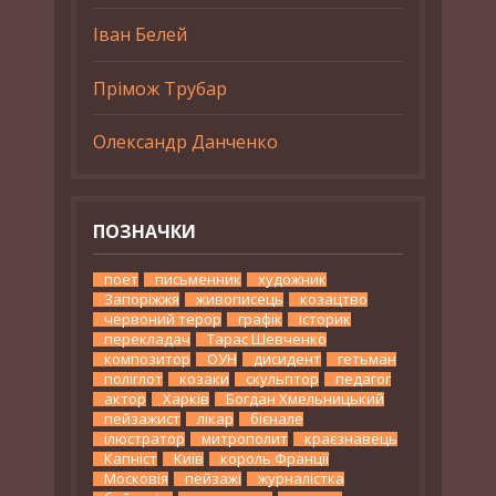
Іван Белей
Прімож Трубар
Олександр Данченко
ПОЗНАЧКИ
поет
письменник
художник
Запоріжжя
живописець
козацтво
червоний терор
графік
історик
перекладач
Тарас Шевченко
композитор
ОУН
дисидент
гетьман
поліглот
козаки
скульптор
педагог
актор
Харків
Богдан Хмельницький
пейзажист
лікар
бієнале
ілюстратор
митрополит
краєзнавець
Капніст
Київ
король Франції
Московія
пейзажі
журналістка