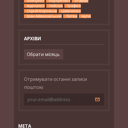
бойчукіст
портретист
отаман
журналіст
пейзаж
графіка
Сергій Корольов
Шевченко
Іван Айвазовський
Литва
жупа
АРХІВИ
Архіви
Отримувати останні записи
поштою
МЕТА