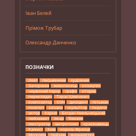
Іван Белей
Прімож Трубар
Олександр Данченко
ПОЗНАЧКИ
поет
письменник
художник
Запоріжжя
живописець
козацтво
червоний терор
графік
історик
перекладач
Тарас Шевченко
композитор
ОУН
дисидент
гетьман
поліглот
козаки
скульптор
педагог
актор
Харків
Богдан Хмельницький
пейзажист
лікар
бієнале
ілюстратор
митрополит
краєзнавець
Капніст
Київ
король Франції
Московія
пейзажі
журналістка