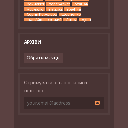
бойчукіст
портретист
отаман
журналіст
пейзаж
графіка
Сергій Корольов
Шевченко
Іван Айвазовський
Литва
жупа
АРХІВИ
Архіви
Отримувати останні записи
поштою